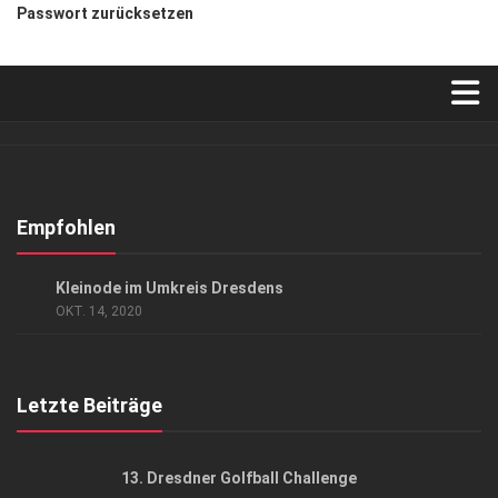
Passwort zurücksetzen
Verkaufsstellen
Abonnement
Kontakt, Impressum
Empfohlen
Datenschutzerklärung
AUSFLUG & REISE
Kleinode im Umkreis Dresdens
AGB
OKT. 14, 2020
Top Gesundheitsforum Dresden / Ostsachsen
Mediadaten
Letzte Beiträge
13. Dresdner Golfball Challenge