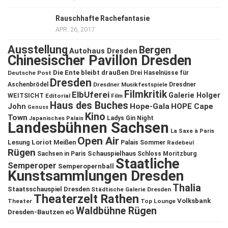
Rauschhafte Rachefantasie
APR. 26, 2017
Ausstellung
Bergen
Autohaus Dresden
Chinesischer Pavillon Dresden
Die Ente bleibt draußen
Deutsche Post
Drei Haselnüsse für
Dresden
Aschenbrödel
Dresdner Musikfestspiele
Dresdner
Filmkritik
ElbUferei
Galerie Holger
WEITSICHT
Editorial
Film
Haus des Buches
John
Hope-Gala
HOPE Cape
Genuss
Kino
Town
Ladys Gin Night
Japanisches Palais
Landesbühnen Sachsen
La Saxe à Paris
Open Air
Lesung
Loriot
Meißen
Palais Sommer
Radebeul
Rügen
Schauspielhaus
Sachsen in Paris
Schloss Moritzburg
Staatliche
Semperoper
Semperopernball
Kunstsammlungen Dresden
Thalia
Staatsschauspiel Dresden
Städtische Galerie Dresden
Theaterzelt Rathen
Volksbank
Theater
Top Lounge
Waldbühne Rügen
Dresden-Bautzen eG