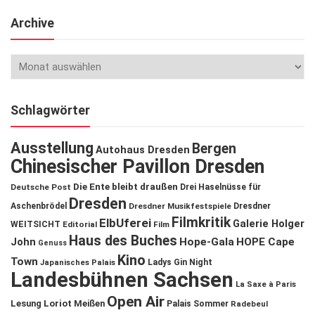
Archive
Schlagwörter
Ausstellung
Bergen
Autohaus Dresden
Chinesischer Pavillon Dresden
Die Ente bleibt draußen
Deutsche Post
Drei Haselnüsse für
Dresden
Aschenbrödel
Dresdner Musikfestspiele
Dresdner
Filmkritik
ElbUferei
Galerie Holger
WEITSICHT
Editorial
Film
Haus des Buches
John
Hope-Gala
HOPE Cape
Genuss
Kino
Town
Ladys Gin Night
Japanisches Palais
Landesbühnen Sachsen
La Saxe à Paris
Open Air
Lesung
Loriot
Meißen
Palais Sommer
Radebeul