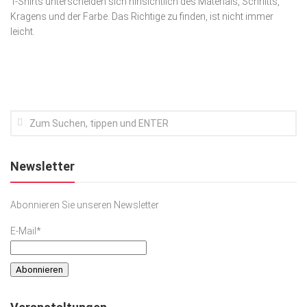
T-Shirts unterscheiden sich hinsichtlich des Materials, Schnitts,
Kragens und der Farbe. Das Richtige zu finden, ist nicht immer
Kunst & Kultur
leicht.
Lifestyle
Ausflug & Reise
Podcast
Top Branchen
SACHSEN IN PARIS
Newsletter
Abonnieren Sie unseren Newsletter
E-Mail*