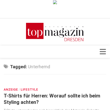
Verkaufsstellen
Abonnement
Kontakt, Impressum
Datenschutzerklärung
AGB
Architektur & Design
Tagged:
Unterhemd
Top Gesundheitsforum Dresden / Ostsachsen
Events
Mediadaten
APR. 6, 2023
Genuss
ANZEIGE
Geschäft
/
LIFESTYLE
T-Shirts für Herren: Worauf sollte ich beim
gesund & schön
Styling achten?
Gesellschaft