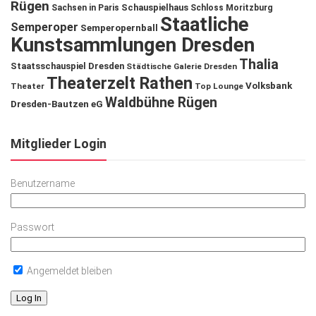
Rügen
Schauspielhaus
Sachsen in Paris
Schloss Moritzburg
Staatliche
Semperoper
Semperopernball
Kunstsammlungen Dresden
Thalia
Staatsschauspiel Dresden
Städtische Galerie Dresden
Theaterzelt Rathen
Volksbank
Theater
Top Lounge
Waldbühne Rügen
Dresden-Bautzen eG
Mitglieder Login
Benutzername
Passwort
Angemeldet bleiben