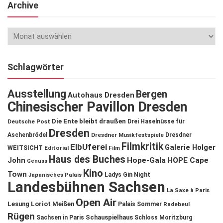
Archive
Schlagwörter
Ausstellung
Bergen
Autohaus Dresden
Chinesischer Pavillon Dresden
Die Ente bleibt draußen
Deutsche Post
Drei Haselnüsse für
Dresden
Aschenbrödel
Dresdner Musikfestspiele
Dresdner
Filmkritik
ElbUferei
Galerie Holger
WEITSICHT
Editorial
Film
Haus des Buches
John
Hope-Gala
HOPE Cape
Genuss
Kino
Town
Ladys Gin Night
Japanisches Palais
Landesbühnen Sachsen
La Saxe à Paris
Open Air
Lesung
Loriot
Meißen
Palais Sommer
Radebeul
Rügen
Schauspielhaus
Sachsen in Paris
Schloss Moritzburg