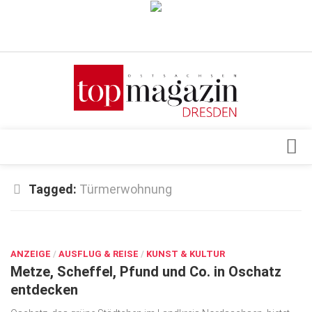
Verkaufsstellen
Abonnement
Kontakt, Impressum
Datenschutzerklärung
AGB
Architektur & Design
Tagged:
Türmerwohnung
Top Gesundheitsforum Dresden / Ostsachsen
Events
Mediadaten
JUNI 26, 2023
Genuss
ANZEIGE
Geschäft
/
AUSFLUG & REISE
/
KUNST & KULTUR
Metze, Scheffel, Pfund und Co. in Oschatz
gesund & schön
entdecken
Gesellschaft