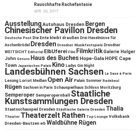
Rauschhafte Rachefantasie
APR. 26, 2017
Ausstellung
Bergen
Autohaus Dresden
Chinesischer Pavillon Dresden
Die Ente bleibt draußen
Deutsche Post
Drei Haselnüsse für
Dresden
Aschenbrödel
Dresdner Musikfestspiele
Dresdner
Filmkritik
ElbUferei
Galerie Holger
WEITSICHT
Editorial
Film
Haus des Buches
John
Hope-Gala
HOPE Cape
Genuss
Kino
Town
Ladys Gin Night
Japanisches Palais
Landesbühnen Sachsen
La Saxe à Paris
Open Air
Lesung
Loriot
Meißen
Palais Sommer
Radebeul
Rügen
Schauspielhaus
Sachsen in Paris
Schloss Moritzburg
Staatliche
Semperoper
Semperopernball
Kunstsammlungen Dresden
Thalia
Staatsschauspiel Dresden
Städtische Galerie Dresden
Theaterzelt Rathen
Volksbank
Theater
Top Lounge
Waldbühne Rügen
Dresden-Bautzen eG