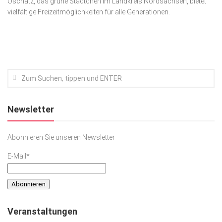
Oschatz, das grüne Städtchen im Landkreis Nordsachsen, bietet
vielfältige Freizeitmöglichkeiten für alle Generationen.
Kunst & Kultur
Lifestyle
Ausflug & Reise
Podcast
Top Branchen
SACHSEN IN PARIS
Newsletter
Abonnieren Sie unseren Newsletter
E-Mail*
Veranstaltungen