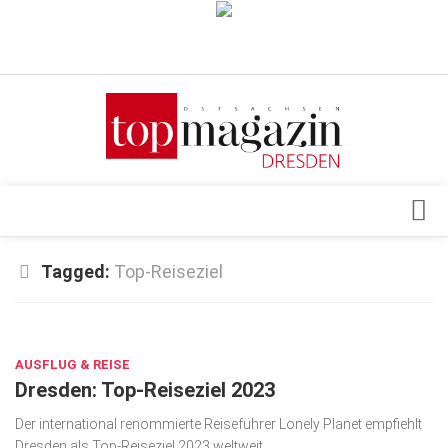
Verkaufsstellen
Abonnement
Kontakt, Impressum
Datenschutzerklärung
AGB
Architektur & Design
Tagged:
Top-Reiseziel
Top Gesundheitsforum Dresden / Ostsachsen
Events
Mediadaten
NOV. 17, 2022
Genuss
AUSFLUG & REISE
Geschäft
Dresden: Top-Reiseziel 2023
gesund & schön
Der international renommierte Reiseführer Lonely Planet empfiehlt
Gesellschaft
Dresden als Top-Reiseziel 2023 weltweit.