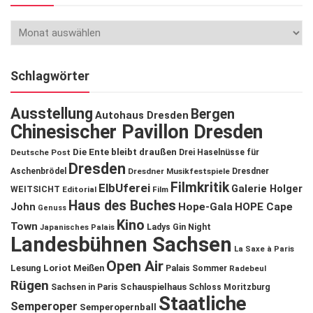
Schlagwörter
Ausstellung
Bergen
Autohaus Dresden
Chinesischer Pavillon Dresden
Die Ente bleibt draußen
Deutsche Post
Drei Haselnüsse für
Dresden
Aschenbrödel
Dresdner Musikfestspiele
Dresdner
Filmkritik
ElbUferei
Galerie Holger
WEITSICHT
Editorial
Film
Haus des Buches
John
Hope-Gala
HOPE Cape
Genuss
Kino
Town
Ladys Gin Night
Japanisches Palais
Landesbühnen Sachsen
La Saxe à Paris
Open Air
Lesung
Loriot
Meißen
Palais Sommer
Radebeul
Rügen
Schauspielhaus
Sachsen in Paris
Schloss Moritzburg
Staatliche
Semperoper
Semperopernball