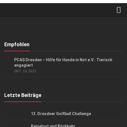
Verkaufsstellen
Abonnement
Kontakt, Impressum
Empfohlen
Datenschutzerklärung
GESELLSCHAFT
PCAS Dresden – Hilfe für Hunde in Not e.V.: Tierisch
AGB
engagiert
OKT. 24, 2022
Top Gesundheitsforum Dresden / Ostsachsen
Mediadaten
Letzte Beiträge
13. Dresdner Golfball Challenge
Reiselust und Rückkehr