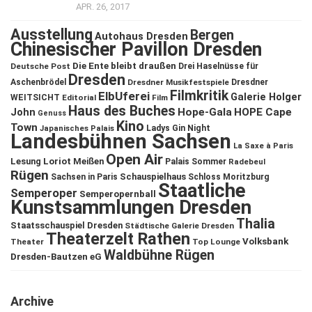
APR. 26, 2017
Ausstellung
Bergen
Autohaus Dresden
Chinesischer Pavillon Dresden
Die Ente bleibt draußen
Deutsche Post
Drei Haselnüsse für
Dresden
Aschenbrödel
Dresdner Musikfestspiele
Dresdner
Filmkritik
ElbUferei
Galerie Holger
WEITSICHT
Editorial
Film
Haus des Buches
John
Hope-Gala
HOPE Cape
Genuss
Kino
Town
Ladys Gin Night
Japanisches Palais
Landesbühnen Sachsen
La Saxe à Paris
Open Air
Lesung
Loriot
Meißen
Palais Sommer
Radebeul
Rügen
Schauspielhaus
Sachsen in Paris
Schloss Moritzburg
Staatliche
Semperoper
Semperopernball
Kunstsammlungen Dresden
Thalia
Staatsschauspiel Dresden
Städtische Galerie Dresden
Theaterzelt Rathen
Volksbank
Theater
Top Lounge
Waldbühne Rügen
Dresden-Bautzen eG
Archive