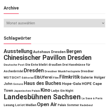
Archive
Schlagwörter
Ausstellung
Bergen
Autohaus Dresden
Chinesischer Pavillon Dresden
Die Ente bleibt draußen
Deutsche Post
Drei Haselnüsse für
Dresden
Aschenbrödel
Dresdner Musikfestspiele
Dresdner
Filmkritik
ElbUferei
Galerie Holger
WEITSICHT
Editorial
Film
Haus des Buches
John
Hope-Gala
HOPE Cape
Genuss
Kino
Town
Ladys Gin Night
Japanisches Palais
Landesbühnen Sachsen
La Saxe à Paris
Open Air
Lesung
Loriot
Meißen
Palais Sommer
Radebeul