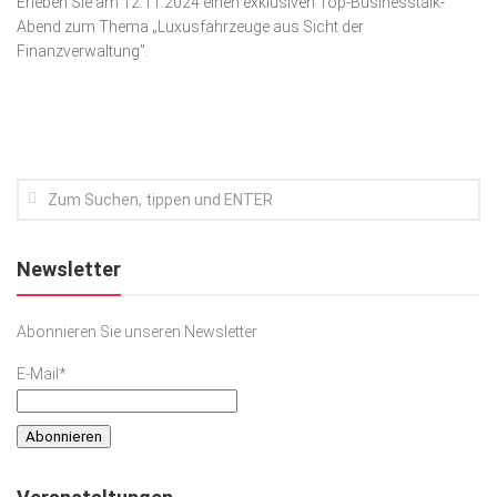
Erleben Sie am 12.11.2024 einen exklusiven Top-Businesstalk-
Abend zum Thema „Luxusfahrzeuge aus Sicht der
Kunst & Kultur
Finanzverwaltung”.
Lifestyle
Ausflug & Reise
Podcast
Top Branchen
SACHSEN IN PARIS
Newsletter
Abonnieren Sie unseren Newsletter
E-Mail*