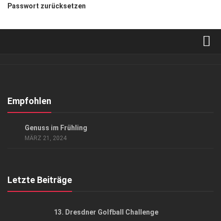
Passwort zurücksetzen
Verkaufsstellen
Abonnement
Kontakt, Impressum
Empfohlen
Datenschutzerklärung
GENUSS
Genuss im Frühling
AGB
MÄRZ 21, 2024
Top Gesundheitsforum Dresden / Ostsachsen
Mediadaten
Letzte Beiträge
13. Dresdner Golfball Challenge