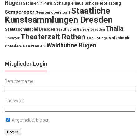
Rügen
Schauspielhaus
Sachsen in Paris
Schloss Moritzburg
Staatliche
Semperoper
Semperopernball
Kunstsammlungen Dresden
Thalia
Staatsschauspiel Dresden
Städtische Galerie Dresden
Theaterzelt Rathen
Volksbank
Theater
Top Lounge
Waldbühne Rügen
Dresden-Bautzen eG
Mitglieder Login
Benutzername
Passwort
Angemeldet bleiben