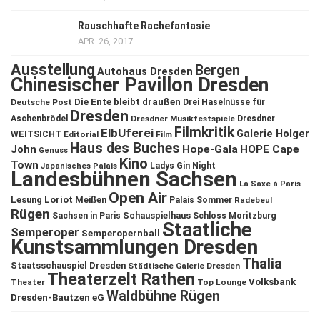
Rauschhafte Rachefantasie
APR. 26, 2017
Ausstellung
Bergen
Autohaus Dresden
Chinesischer Pavillon Dresden
Die Ente bleibt draußen
Deutsche Post
Drei Haselnüsse für
Dresden
Aschenbrödel
Dresdner Musikfestspiele
Dresdner
Filmkritik
ElbUferei
Galerie Holger
WEITSICHT
Editorial
Film
Haus des Buches
John
Hope-Gala
HOPE Cape
Genuss
Kino
Town
Ladys Gin Night
Japanisches Palais
Landesbühnen Sachsen
La Saxe à Paris
Open Air
Lesung
Loriot
Meißen
Palais Sommer
Radebeul
Rügen
Schauspielhaus
Sachsen in Paris
Schloss Moritzburg
Staatliche
Semperoper
Semperopernball
Kunstsammlungen Dresden
Thalia
Staatsschauspiel Dresden
Städtische Galerie Dresden
Theaterzelt Rathen
Volksbank
Theater
Top Lounge
Waldbühne Rügen
Dresden-Bautzen eG