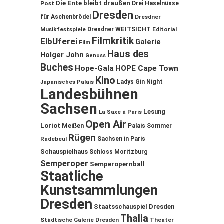
Die Ente bleibt draußen
Post
Drei Haselnüsse
Dresden
für Aschenbrödel
Dresdner
Musikfestspiele
Dresdner WEITSICHT
Editorial
Filmkritik
ElbUferei
Galerie
Film
Haus des
Holger John
Genuss
Buches
Hope-Gala
HOPE Cape Town
Kino
Ladys Gin Night
Japanisches Palais
Landesbühnen
Sachsen
Lesung
La Saxe à Paris
Open Air
Loriot
Meißen
Palais Sommer
Rügen
Sachsen in Paris
Radebeul
Schauspielhaus
Schloss Moritzburg
Semperoper
Semperopernball
Staatliche
Kunstsammlungen
Dresden
Staatsschauspiel Dresden
Thalia
Städtische Galerie Dresden
Theater