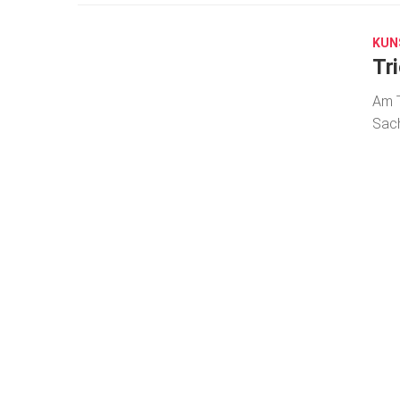
25,
2018
KUN
Tr
Am T
Sach