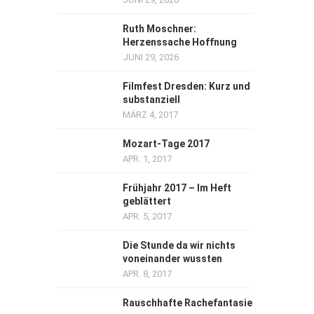
Ruth Moschner:
Herzenssache Hoffnung
JUNI 29, 2026
Filmfest Dresden: Kurz und
substanziell
MÄRZ 4, 2017
Mozart-Tage 2017
APR. 1, 2017
Frühjahr 2017 – Im Heft
geblättert
APR. 5, 2017
Die Stunde da wir nichts
voneinander wussten
APR. 8, 2017
Rauschhafte Rachefantasie