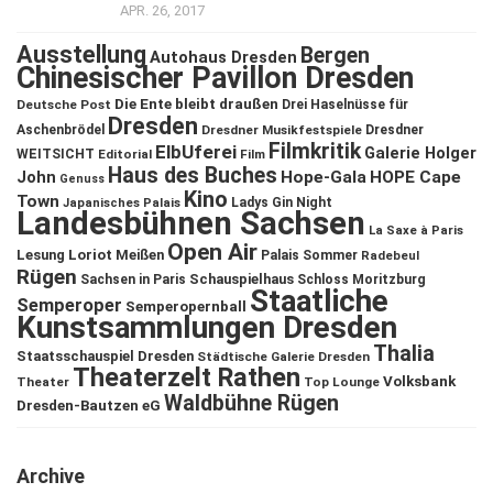
APR. 26, 2017
Ausstellung
Bergen
Autohaus Dresden
Chinesischer Pavillon Dresden
Die Ente bleibt draußen
Deutsche Post
Drei Haselnüsse für
Dresden
Aschenbrödel
Dresdner Musikfestspiele
Dresdner
Filmkritik
ElbUferei
Galerie Holger
WEITSICHT
Editorial
Film
Haus des Buches
John
Hope-Gala
HOPE Cape
Genuss
Kino
Town
Ladys Gin Night
Japanisches Palais
Landesbühnen Sachsen
La Saxe à Paris
Open Air
Lesung
Loriot
Meißen
Palais Sommer
Radebeul
Rügen
Schauspielhaus
Sachsen in Paris
Schloss Moritzburg
Staatliche
Semperoper
Semperopernball
Kunstsammlungen Dresden
Thalia
Staatsschauspiel Dresden
Städtische Galerie Dresden
Theaterzelt Rathen
Volksbank
Theater
Top Lounge
Waldbühne Rügen
Dresden-Bautzen eG
Archive