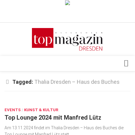
Verkaufsstellen
Abonnement
Kontakt, Impressum
Datenschutzerklärung
AGB
Architektur & Design
Tagged:
Thalia Dresden – Haus des Buches
Top Gesundheitsforum Dresden / Ostsachsen
Events
Mediadaten
SEP. 16, 2024
Genuss
EVENTS
Geschäft
/
KUNST & KULTUR
Top Lounge 2024 mit Manfred Lütz
gesund & schön
Am 13.11.2024 findet im Thalia Dresden – Haus des Buches die
Gesellschaft
Top Lounge mit Manfred Lütz statt.