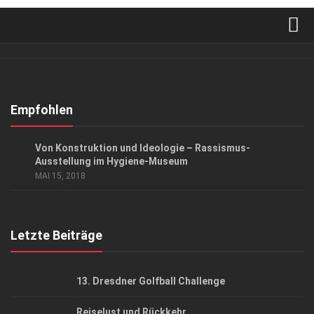
Verkaufsstellen
Abonnement
Kontakt, Impressum
Empfohlen
Datenschutzerklärung
GESELLSCHAFT
/
KUNST & KULTUR
Von Konstruktion und Ideologie – Rassismus-
AGB
Ausstellung im Hygiene-Museum
MAI 15, 2018
Top Gesundheitsforum Dresden / Ostsachsen
Mediadaten
Letzte Beiträge
13. Dresdner Golfball Challenge
Reiselust und Rückkehr