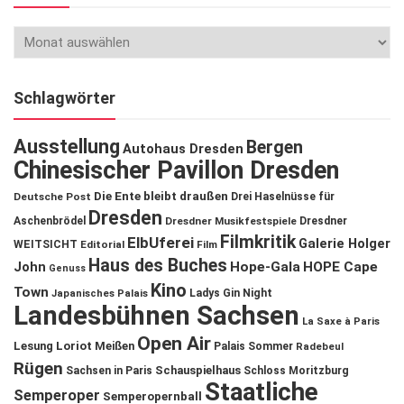
Schlagwörter
Ausstellung
Bergen
Autohaus Dresden
Chinesischer Pavillon Dresden
Die Ente bleibt draußen
Deutsche Post
Drei Haselnüsse für
Dresden
Aschenbrödel
Dresdner Musikfestspiele
Dresdner
Filmkritik
ElbUferei
Galerie Holger
WEITSICHT
Editorial
Film
Haus des Buches
John
Hope-Gala
HOPE Cape
Genuss
Kino
Town
Ladys Gin Night
Japanisches Palais
Landesbühnen Sachsen
La Saxe à Paris
Open Air
Lesung
Loriot
Meißen
Palais Sommer
Radebeul
Rügen
Schauspielhaus
Sachsen in Paris
Schloss Moritzburg
Staatliche
Semperoper
Semperopernball