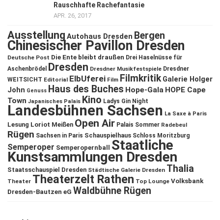
Rauschhafte Rachefantasie
APR. 26, 2017
Ausstellung
Bergen
Autohaus Dresden
Chinesischer Pavillon Dresden
Die Ente bleibt draußen
Deutsche Post
Drei Haselnüsse für
Dresden
Aschenbrödel
Dresdner Musikfestspiele
Dresdner
Filmkritik
ElbUferei
Galerie Holger
WEITSICHT
Editorial
Film
Haus des Buches
John
Hope-Gala
HOPE Cape
Genuss
Kino
Town
Ladys Gin Night
Japanisches Palais
Landesbühnen Sachsen
La Saxe à Paris
Open Air
Lesung
Loriot
Meißen
Palais Sommer
Radebeul
Rügen
Schauspielhaus
Sachsen in Paris
Schloss Moritzburg
Staatliche
Semperoper
Semperopernball
Kunstsammlungen Dresden
Thalia
Staatsschauspiel Dresden
Städtische Galerie Dresden
Theaterzelt Rathen
Volksbank
Theater
Top Lounge
Waldbühne Rügen
Dresden-Bautzen eG