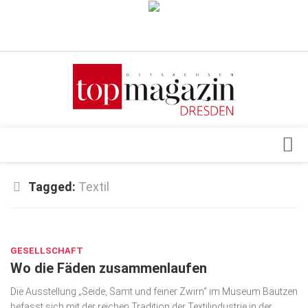
Verkaufsstellen
Abonnement
Kontakt, Impressum
Datenschutzerklärung
AGB
Architektur & Design
Tagged:
Textil
Top Gesundheitsforum Dresden / Ostsachsen
Events
Mediadaten
JAN. 11, 2018
Genuss
GESELLSCHAFT
Geschäft
Wo die Fäden zusammenlaufen
gesund & schön
Die Ausstellung „Seide, Samt und feiner Zwirn“ im Museum Bautzen
Gesellschaft
befasst sich mit der reichen Tradition der Textilindustrie in der