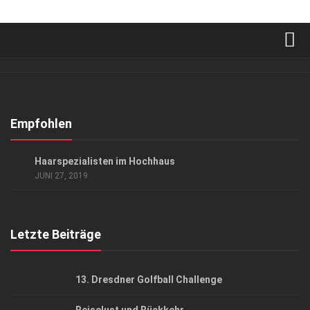
Verkaufsstellen
Abonnement
Kontakt, Impressum
Empfohlen
Datenschutzerklärung
ANZEIGE
/
LIFESTYLE
Haarspezialisten im Hochhaus
AGB
JUNI 27, 2019
Top Gesundheitsforum Dresden / Ostsachsen
Mediadaten
Letzte Beiträge
13. Dresdner Golfball Challenge