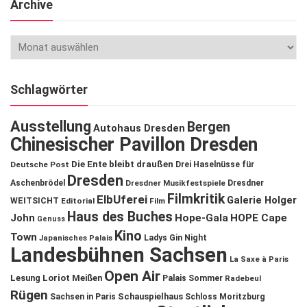
Archive
Schlagwörter
Ausstellung
Bergen
Autohaus Dresden
Chinesischer Pavillon Dresden
Die Ente bleibt draußen
Deutsche Post
Drei Haselnüsse für
Dresden
Aschenbrödel
Dresdner Musikfestspiele
Dresdner
Filmkritik
ElbUferei
Galerie Holger
WEITSICHT
Editorial
Film
Haus des Buches
John
Hope-Gala
HOPE Cape
Genuss
Kino
Town
Ladys Gin Night
Japanisches Palais
Landesbühnen Sachsen
La Saxe à Paris
Open Air
Lesung
Loriot
Meißen
Palais Sommer
Radebeul
Rügen
Schauspielhaus
Sachsen in Paris
Schloss Moritzburg