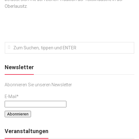
Oberlausitz.
Kunst & Kultur
Lifestyle
Ausflug & Reise
Podcast
Top Branchen
SACHSEN IN PARIS
Newsletter
Abonnieren Sie unseren Newsletter
E-Mail*
Veranstaltungen