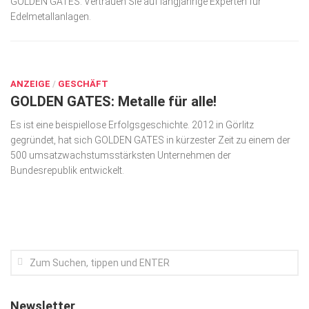
GOLDEN GATES: Vertrauen Sie auf langjährige Experten für
Edelmetallanlagen.
Kunst & Kultur
Lifestyle
OKT. 13, 2022
Ausflug & Reise
ANZEIGE
/
GESCHÄFT
Podcast
GOLDEN GATES: Metalle für alle!
Top Branchen
Es ist eine beispiellose Erfolgsgeschichte. 2012 in Görlitz
gegründet, hat sich GOLDEN GATES in kürzester Zeit zu einem der
SACHSEN IN PARIS
500 umsatzwachstumsstärksten Unternehmen der
Bundesrepublik entwickelt.
Newsletter