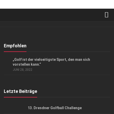
Verkaufsstellen
Abonnement
Kontakt, Impressum
Empfohlen
Datenschutzerklärung
ANZEIGE
/
GESELLSCHAFT
„Golf ist der vielseitigste Sport, den man sich
AGB
vorstellen kann.“
JUNI 28, 2022
Top Gesundheitsforum Dresden / Ostsachsen
Mediadaten
Letzte Beiträge
13. Dresdner Golfball Challenge