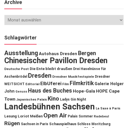
Archive
Schlagwörter
Ausstellung
Bergen
Autohaus Dresden
Chinesischer Pavillon Dresden
Die Ente bleibt draußen
Deutsche Post
Drei Haselnüsse für
Dresden
Aschenbrödel
Dresdner Musikfestspiele
Dresdner
Filmkritik
ElbUferei
Galerie Holger
WEITSICHT
Editorial
Film
Haus des Buches
John
Hope-Gala
HOPE Cape
Genuss
Kino
Town
Ladys Gin Night
Japanisches Palais
Landesbühnen Sachsen
La Saxe à Paris
Open Air
Lesung
Loriot
Meißen
Palais Sommer
Radebeul
Rügen
Schauspielhaus
Sachsen in Paris
Schloss Moritzburg