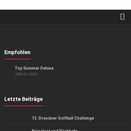
Verkaufsstellen
Abonnement
Kontakt, Impressum
Empfohlen
Datenschutzerklärung
ANZEIGE
/
GENUSS
/
GESCHÄFT
/
LIFESTYLE
Top Sommer Deluxe
AGB
JUNI 23, 2026
Top Gesundheitsforum Dresden / Ostsachsen
Mediadaten
Letzte Beiträge
13. Dresdner Golfball Challenge