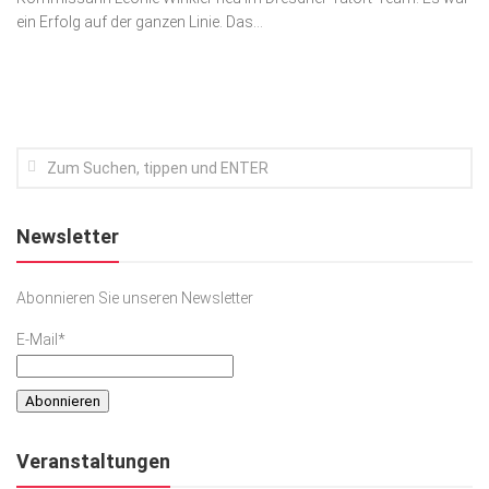
ein Erfolg auf der ganzen Linie. Das...
Kunst & Kultur
Lifestyle
Ausflug & Reise
Podcast
Top Branchen
SACHSEN IN PARIS
Newsletter
Abonnieren Sie unseren Newsletter
E-Mail*
Veranstaltungen