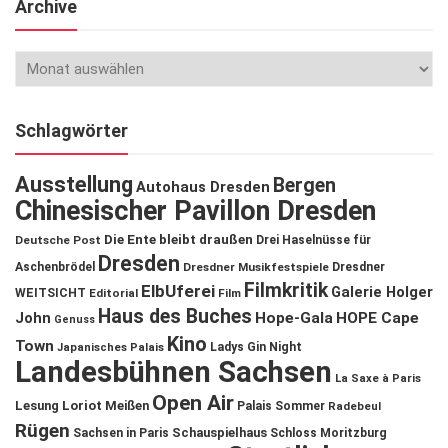
Archive
Schlagwörter
Ausstellung
Bergen
Autohaus Dresden
Chinesischer Pavillon Dresden
Die Ente bleibt draußen
Deutsche Post
Drei Haselnüsse für
Dresden
Aschenbrödel
Dresdner Musikfestspiele
Dresdner
Filmkritik
ElbUferei
Galerie Holger
WEITSICHT
Editorial
Film
Haus des Buches
John
Hope-Gala
HOPE Cape
Genuss
Kino
Town
Ladys Gin Night
Japanisches Palais
Landesbühnen Sachsen
La Saxe à Paris
Open Air
Lesung
Loriot
Meißen
Palais Sommer
Radebeul
Rügen
Schauspielhaus
Sachsen in Paris
Schloss Moritzburg