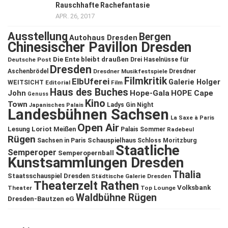
Rauschhafte Rachefantasie
APR. 26, 2017
Ausstellung
Bergen
Autohaus Dresden
Chinesischer Pavillon Dresden
Die Ente bleibt draußen
Deutsche Post
Drei Haselnüsse für
Dresden
Aschenbrödel
Dresdner Musikfestspiele
Dresdner
Filmkritik
ElbUferei
Galerie Holger
WEITSICHT
Editorial
Film
Haus des Buches
John
Hope-Gala
HOPE Cape
Genuss
Kino
Town
Ladys Gin Night
Japanisches Palais
Landesbühnen Sachsen
La Saxe à Paris
Open Air
Lesung
Loriot
Meißen
Palais Sommer
Radebeul
Rügen
Schauspielhaus
Sachsen in Paris
Schloss Moritzburg
Staatliche
Semperoper
Semperopernball
Kunstsammlungen Dresden
Thalia
Staatsschauspiel Dresden
Städtische Galerie Dresden
Theaterzelt Rathen
Volksbank
Theater
Top Lounge
Waldbühne Rügen
Dresden-Bautzen eG