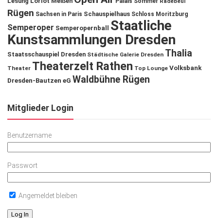
Lesung
Loriot
Meißen
Palais Sommer
Radebeul
Rügen
Schauspielhaus
Sachsen in Paris
Schloss Moritzburg
Staatliche
Semperoper
Semperopernball
Kunstsammlungen Dresden
Thalia
Staatsschauspiel Dresden
Städtische Galerie Dresden
Theaterzelt Rathen
Volksbank
Theater
Top Lounge
Waldbühne Rügen
Dresden-Bautzen eG
Mitglieder Login
Benutzername
Passwort
Angemeldet bleiben