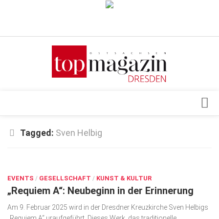
Verkaufsstellen
Abonnement
Kontakt, Impressum
Datenschutzerklärung
AGB
Architektur & Design
Tagged:
Sven Helbig
Top Gesundheitsforum Dresden / Ostsachsen
Events
Mediadaten
FEB. 4, 2025
Genuss
EVENTS
Geschäft
/
GESELLSCHAFT
/
KUNST & KULTUR
„Requiem A“: Neubeginn in der Erinnerung
gesund & schön
Am 9. Februar 2025 wird in der Dresdner Kreuzkirche Sven Helbigs
Gesellschaft
„Requiem A“ uraufgeführt. Dieses Werk, das traditionelle