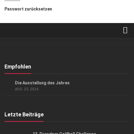
Passwort zurücksetzen
Verkaufsstellen
Abonnement
Kontakt, Impressum
Empfohlen
Datenschutzerklärung
EVENTS
/
KUNST & KULTUR
Die Ausstellung des Jahres
AGB
AUG. 23, 2024
Top Gesundheitsforum Dresden / Ostsachsen
Mediadaten
Letzte Beiträge