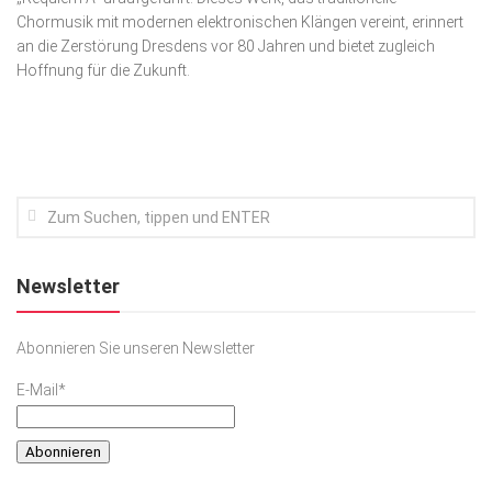
Chormusik mit modernen elektronischen Klängen vereint, erinnert
Kunst & Kultur
an die Zerstörung Dresdens vor 80 Jahren und bietet zugleich
Hoffnung für die Zukunft.
Lifestyle
Ausflug & Reise
Podcast
Top Branchen
SACHSEN IN PARIS
Newsletter
Abonnieren Sie unseren Newsletter
E-Mail*