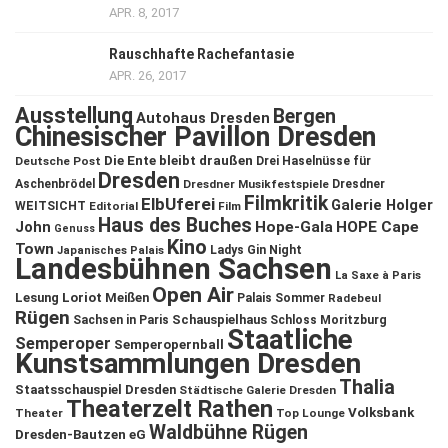
APR. 8, 2017
Rauschhafte Rachefantasie
APR. 26, 2017
Ausstellung
Bergen
Autohaus Dresden
Chinesischer Pavillon Dresden
Die Ente bleibt draußen
Deutsche Post
Drei Haselnüsse für
Dresden
Aschenbrödel
Dresdner Musikfestspiele
Dresdner
Filmkritik
ElbUferei
Galerie Holger
WEITSICHT
Editorial
Film
Haus des Buches
John
Hope-Gala
HOPE Cape
Genuss
Kino
Town
Ladys Gin Night
Japanisches Palais
Landesbühnen Sachsen
La Saxe à Paris
Open Air
Lesung
Loriot
Meißen
Palais Sommer
Radebeul
Rügen
Schauspielhaus
Sachsen in Paris
Schloss Moritzburg
Staatliche
Semperoper
Semperopernball
Kunstsammlungen Dresden
Thalia
Staatsschauspiel Dresden
Städtische Galerie Dresden
Theaterzelt Rathen
Volksbank
Theater
Top Lounge
Waldbühne Rügen
Dresden-Bautzen eG