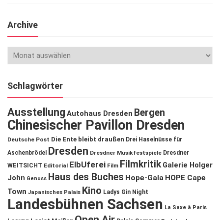
Archive
Schlagwörter
Ausstellung
Bergen
Autohaus Dresden
Chinesischer Pavillon Dresden
Die Ente bleibt draußen
Deutsche Post
Drei Haselnüsse für
Dresden
Aschenbrödel
Dresdner Musikfestspiele
Dresdner
Filmkritik
ElbUferei
Galerie Holger
WEITSICHT
Editorial
Film
Haus des Buches
John
Hope-Gala
HOPE Cape
Genuss
Kino
Town
Ladys Gin Night
Japanisches Palais
Landesbühnen Sachsen
La Saxe à Paris
Open Air