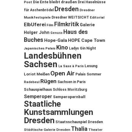
Die Ente bleibt draußen
Post
Drei Haselnüsse
Dresden
für Aschenbrödel
Dresdner
Musikfestspiele
Dresdner WEITSICHT
Editorial
Filmkritik
ElbUferei
Galerie
Film
Haus des
Holger John
Genuss
Buches
Hope-Gala
HOPE Cape Town
Kino
Ladys Gin Night
Japanisches Palais
Landesbühnen
Sachsen
Lesung
La Saxe à Paris
Open Air
Loriot
Meißen
Palais Sommer
Rügen
Sachsen in Paris
Radebeul
Schauspielhaus
Schloss Moritzburg
Semperoper
Semperopernball
Staatliche
Kunstsammlungen
Dresden
Staatsschauspiel Dresden
Thalia
Städtische Galerie Dresden
Theater