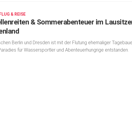
FLUG & REISE
llenreiten & Sommerabenteuer im Lausitze
enland
chen Berlin und Dresden ist mit der Flutung ehemaliger Tagebau
Paradies für Wasser­sportler und Abenteuer­hungrige entstanden.