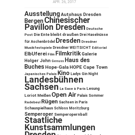
APR. 26, 2017
Ausstellung
Autohaus Dresden
Chinesischer
Bergen
Pavillon Dresden
Deutsche
Die Ente bleibt draußen
Post
Drei Haselnüsse
Dresden
für Aschenbrödel
Dresdner
Musikfestspiele
Dresdner WEITSICHT
Editorial
Filmkritik
ElbUferei
Galerie
Film
Haus des
Holger John
Genuss
Buches
Hope-Gala
HOPE Cape Town
Kino
Ladys Gin Night
Japanisches Palais
Landesbühnen
Sachsen
Lesung
La Saxe à Paris
Open Air
Loriot
Meißen
Palais Sommer
Rügen
Sachsen in Paris
Radebeul
Schauspielhaus
Schloss Moritzburg
Semperoper
Semperopernball
Staatliche
Kunstsammlungen
Dresden