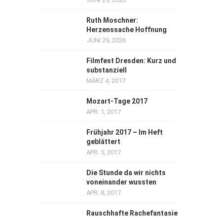
Ruth Moschner:
Herzenssache Hoffnung
JUNI 29, 2026
Filmfest Dresden: Kurz und
substanziell
MÄRZ 4, 2017
Mozart-Tage 2017
APR. 1, 2017
Frühjahr 2017 – Im Heft
geblättert
APR. 5, 2017
Die Stunde da wir nichts
voneinander wussten
APR. 8, 2017
Rauschhafte Rachefantasie