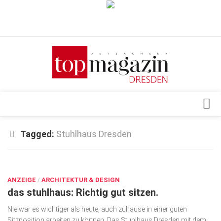
Verkaufsstellen
Abonnement
Kontakt, Impressum
Datenschutzerklärung
AGB
Architektur & Design
Tagged:
Stuhlhaus Dresden
Top Gesundheitsforum Dresden / Ostsachsen
Events
Mediadaten
DEZ. 14, 2020
Genuss
ANZEIGE
Geschäft
/
ARCHITEKTUR & DESIGN
das stuhlhaus: Richtig gut sitzen.
gesund & schön
Nie war es wichtiger als heute, auch zuhause in einer guten
Gesellschaft
Sitzposition arbeiten zu können. Das Stuhlhaus Dresden mit dem