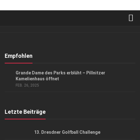
Verkaufsstellen
Abonnement
Kontakt, Impressum
Empfohlen
Datenschutzerklärung
LIFESTYLE
Grande Dame des Parks erblüht – Pillnitzer
AGB
Kamelienhaus öffnet
FEB. 26, 2025
Top Gesundheitsforum Dresden / Ostsachsen
Mediadaten
Letzte Beiträge
13. Dresdner Golfball Challenge