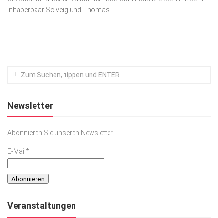
Inhaberpaar Solveig und Thomas...
Kunst & Kultur
Lifestyle
Ausflug & Reise
Podcast
Top Branchen
SACHSEN IN PARIS
Newsletter
Abonnieren Sie unseren Newsletter
E-Mail*
Veranstaltungen