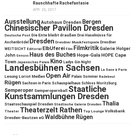
Rauschhafte Rachefantasie
APR. 26, 2017
Ausstellung
Bergen
Autohaus Dresden
Chinesischer Pavillon Dresden
Die Ente bleibt draußen
Deutsche Post
Drei Haselnüsse für
Dresden
Aschenbrödel
Dresdner Musikfestspiele
Dresdner
Filmkritik
ElbUferei
Galerie Holger
WEITSICHT
Editorial
Film
Haus des Buches
John
Hope-Gala
HOPE Cape
Genuss
Kino
Town
Ladys Gin Night
Japanisches Palais
Landesbühnen Sachsen
La Saxe à Paris
Open Air
Lesung
Loriot
Meißen
Palais Sommer
Radebeul
Rügen
Schauspielhaus
Sachsen in Paris
Schloss Moritzburg
Staatliche
Semperoper
Semperopernball
Kunstsammlungen Dresden
Thalia
Staatsschauspiel Dresden
Städtische Galerie Dresden
Theaterzelt Rathen
Volksbank
Theater
Top Lounge
Waldbühne Rügen
Dresden-Bautzen eG