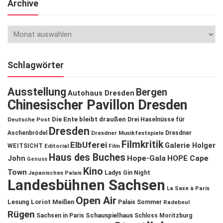
Archive
Schlagwörter
Ausstellung
Bergen
Autohaus Dresden
Chinesischer Pavillon Dresden
Die Ente bleibt draußen
Deutsche Post
Drei Haselnüsse für
Dresden
Aschenbrödel
Dresdner Musikfestspiele
Dresdner
Filmkritik
ElbUferei
Galerie Holger
WEITSICHT
Editorial
Film
Haus des Buches
John
Hope-Gala
HOPE Cape
Genuss
Kino
Town
Ladys Gin Night
Japanisches Palais
Landesbühnen Sachsen
La Saxe à Paris
Open Air
Lesung
Loriot
Meißen
Palais Sommer
Radebeul
Rügen
Schauspielhaus
Sachsen in Paris
Schloss Moritzburg