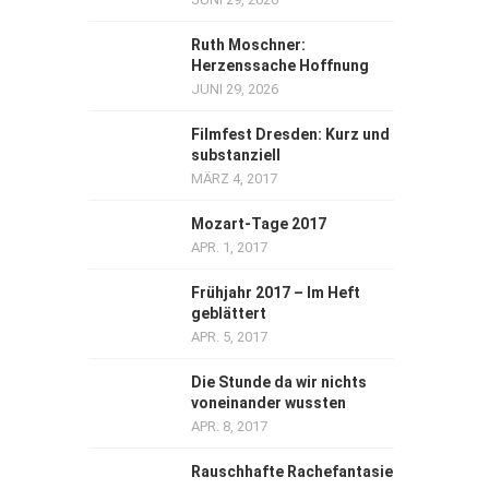
Ruth Moschner:
Herzenssache Hoffnung
JUNI 29, 2026
Filmfest Dresden: Kurz und
substanziell
MÄRZ 4, 2017
Mozart-Tage 2017
APR. 1, 2017
Frühjahr 2017 – Im Heft
geblättert
APR. 5, 2017
Die Stunde da wir nichts
voneinander wussten
APR. 8, 2017
Rauschhafte Rachefantasie