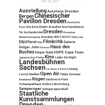
APR. 26, 2017
Ausstellung
Autohaus Dresden
Chinesischer
Bergen
Pavillon Dresden
Deutsche
Die Ente bleibt draußen
Post
Drei Haselnüsse
Dresden
für Aschenbrödel
Dresdner
Musikfestspiele
Dresdner WEITSICHT
Editorial
Filmkritik
ElbUferei
Galerie
Film
Haus des
Holger John
Genuss
Buches
Hope-Gala
HOPE Cape Town
Kino
Ladys Gin Night
Japanisches Palais
Landesbühnen
Sachsen
Lesung
La Saxe à Paris
Open Air
Loriot
Meißen
Palais Sommer
Rügen
Sachsen in Paris
Radebeul
Schauspielhaus
Schloss Moritzburg
Semperoper
Semperopernball
Staatliche
Kunstsammlungen
Dresden