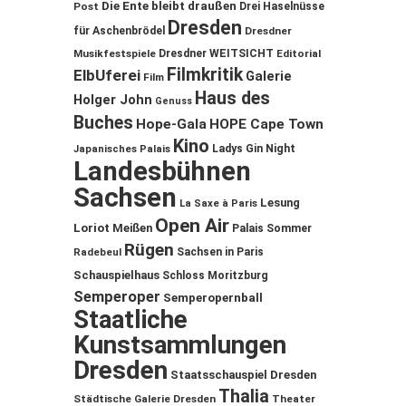
Die Ente bleibt draußen
Post
Drei Haselnüsse
Dresden
für Aschenbrödel
Dresdner
Musikfestspiele
Dresdner WEITSICHT
Editorial
Filmkritik
ElbUferei
Galerie
Film
Haus des
Holger John
Genuss
Buches
Hope-Gala
HOPE Cape Town
Kino
Ladys Gin Night
Japanisches Palais
Landesbühnen
Sachsen
Lesung
La Saxe à Paris
Open Air
Loriot
Meißen
Palais Sommer
Rügen
Sachsen in Paris
Radebeul
Schauspielhaus
Schloss Moritzburg
Semperoper
Semperopernball
Staatliche
Kunstsammlungen
Dresden
Staatsschauspiel Dresden
Thalia
Städtische Galerie Dresden
Theater