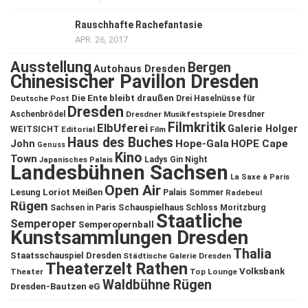
Rauschhafte Rachefantasie
APR. 26, 2017
Ausstellung
Bergen
Autohaus Dresden
Chinesischer Pavillon Dresden
Die Ente bleibt draußen
Deutsche Post
Drei Haselnüsse für
Dresden
Aschenbrödel
Dresdner Musikfestspiele
Dresdner
Filmkritik
ElbUferei
Galerie Holger
WEITSICHT
Editorial
Film
Haus des Buches
John
Hope-Gala
HOPE Cape
Genuss
Kino
Town
Ladys Gin Night
Japanisches Palais
Landesbühnen Sachsen
La Saxe à Paris
Open Air
Lesung
Loriot
Meißen
Palais Sommer
Radebeul
Rügen
Schauspielhaus
Sachsen in Paris
Schloss Moritzburg
Staatliche
Semperoper
Semperopernball
Kunstsammlungen Dresden
Thalia
Staatsschauspiel Dresden
Städtische Galerie Dresden
Theaterzelt Rathen
Volksbank
Theater
Top Lounge
Waldbühne Rügen
Dresden-Bautzen eG