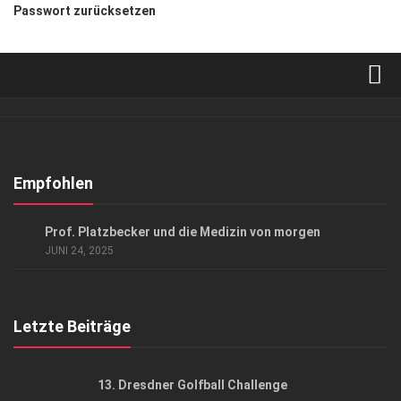
Passwort zurücksetzen
Verkaufsstellen
Abonnement
Kontakt, Impressum
Empfohlen
Datenschutzerklärung
GESELLSCHAFT
/
GESUND & SCHÖN
Prof. Platzbecker und die Medizin von morgen
AGB
JUNI 24, 2025
Top Gesundheitsforum Dresden / Ostsachsen
Mediadaten
Letzte Beiträge
13. Dresdner Golfball Challenge