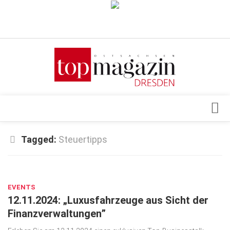
Verkaufsstellen
Abonnement
Kontakt, Impressum
Datenschutzerklärung
AGB
Architektur & Design
Tagged:
Steuertipps
Top Gesundheitsforum Dresden / Ostsachsen
Events
Mediadaten
OKT. 29, 2024
Genuss
EVENTS
Geschäft
12.11.2024: „Luxusfahrzeuge aus Sicht der
gesund & schön
Finanzverwaltungen”
Gesellschaft