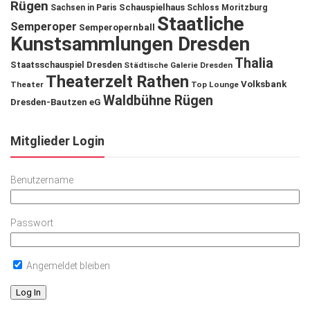
Rügen
Schauspielhaus
Sachsen in Paris
Schloss Moritzburg
Staatliche
Semperoper
Semperopernball
Kunstsammlungen Dresden
Thalia
Staatsschauspiel Dresden
Städtische Galerie Dresden
Theaterzelt Rathen
Volksbank
Theater
Top Lounge
Waldbühne Rügen
Dresden-Bautzen eG
Mitglieder Login
Benutzername
Passwort
Angemeldet bleiben