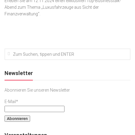
Erleben Sie am 12.11.2024 einen exklusiven Top-Businesstalk-
Abend zum Thema „Luxusfahrzeuge aus Sicht der
Kunst & Kultur
Finanzverwaltung”.
Lifestyle
Ausflug & Reise
Podcast
Top Branchen
SACHSEN IN PARIS
Newsletter
Abonnieren Sie unseren Newsletter
E-Mail*