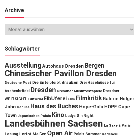
Archive
Schlagwörter
Ausstellung
Bergen
Autohaus Dresden
Chinesischer Pavillon Dresden
Die Ente bleibt draußen
Deutsche Post
Drei Haselnüsse für
Dresden
Aschenbrödel
Dresdner Musikfestspiele
Dresdner
Filmkritik
ElbUferei
Galerie Holger
WEITSICHT
Editorial
Film
Haus des Buches
John
Hope-Gala
HOPE Cape
Genuss
Kino
Town
Ladys Gin Night
Japanisches Palais
Landesbühnen Sachsen
La Saxe à Paris
Open Air
Lesung
Loriot
Meißen
Palais Sommer
Radebeul