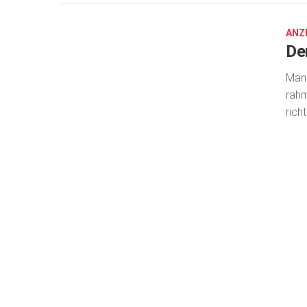
8,
2019
ANZ
De
Männ
rahm
rich