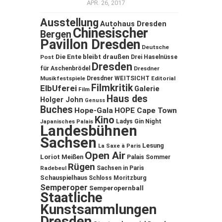
APR. 26, 2017
Ausstellung
Autohaus Dresden
Chinesischer
Bergen
Pavillon Dresden
Deutsche
Die Ente bleibt draußen
Post
Drei Haselnüsse
Dresden
für Aschenbrödel
Dresdner
Musikfestspiele
Dresdner WEITSICHT
Editorial
Filmkritik
ElbUferei
Galerie
Film
Haus des
Holger John
Genuss
Buches
Hope-Gala
HOPE Cape Town
Kino
Ladys Gin Night
Japanisches Palais
Landesbühnen
Sachsen
Lesung
La Saxe à Paris
Open Air
Loriot
Meißen
Palais Sommer
Rügen
Sachsen in Paris
Radebeul
Schauspielhaus
Schloss Moritzburg
Semperoper
Semperopernball
Staatliche
Kunstsammlungen
Dresden