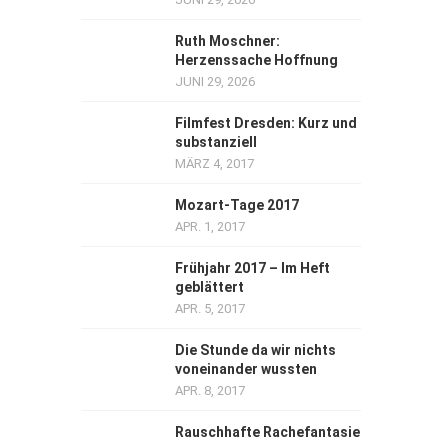
Ruth Moschner:
Herzenssache Hoffnung
JUNI 29, 2026
Filmfest Dresden: Kurz und
substanziell
MÄRZ 4, 2017
Mozart-Tage 2017
APR. 1, 2017
Frühjahr 2017 – Im Heft
geblättert
APR. 5, 2017
Die Stunde da wir nichts
voneinander wussten
APR. 8, 2017
Rauschhafte Rachefantasie