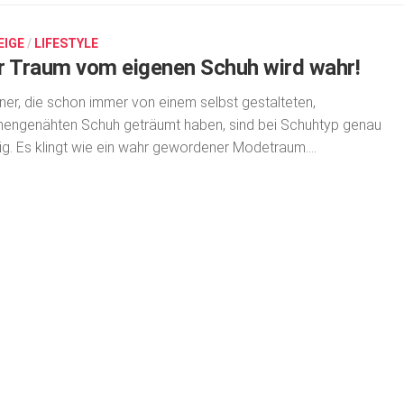
EIGE
/
LIFESTYLE
r Traum vom eigenen Schuh wird wahr!
er, die schon immer von einem selbst gestalteten,
engenähten Schuh geträumt haben, sind bei Schuhtyp genau
tig. Es klingt wie ein wahr gewordener Mode­traum....