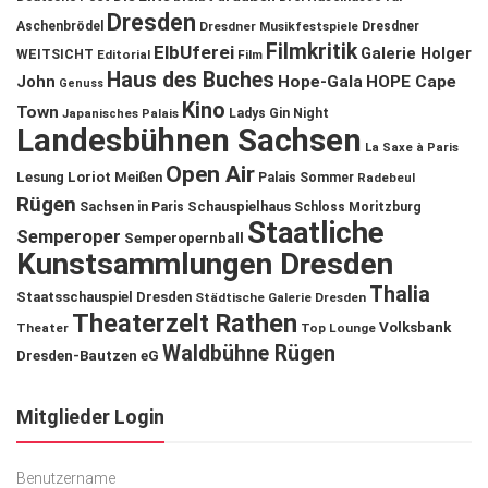
Dresden
Aschenbrödel
Dresdner Musikfestspiele
Dresdner
Filmkritik
ElbUferei
Galerie Holger
WEITSICHT
Editorial
Film
Haus des Buches
John
Hope-Gala
HOPE Cape
Genuss
Kino
Town
Ladys Gin Night
Japanisches Palais
Landesbühnen Sachsen
La Saxe à Paris
Open Air
Lesung
Loriot
Meißen
Palais Sommer
Radebeul
Rügen
Schauspielhaus
Sachsen in Paris
Schloss Moritzburg
Staatliche
Semperoper
Semperopernball
Kunstsammlungen Dresden
Thalia
Staatsschauspiel Dresden
Städtische Galerie Dresden
Theaterzelt Rathen
Volksbank
Theater
Top Lounge
Waldbühne Rügen
Dresden-Bautzen eG
Mitglieder Login
Benutzername