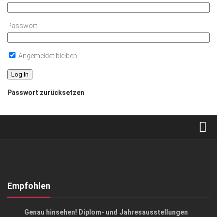
Passwort
Angemeldet bleiben
Passwort zurücksetzen
Verkaufsstellen
Abonnement
Kontakt, Impressum
Empfohlen
Datenschutzerklärung
KUNST & KULTUR
Genau hinsehen! Diplom- und Jahresausstellungen