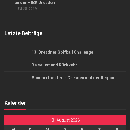
AGB
an der HfBK Dresden
JUNI 25, 2019
Top Gesundheitsforum Dresden / Ostsachsen
Mediadaten
Letzte Beiträge
13. Dresdner Golfball Challenge
Reiselust und Rückkehr
Sommertheater in Dresden und der Region
Kalender
August 2026
M
D
M
D
F
S
S