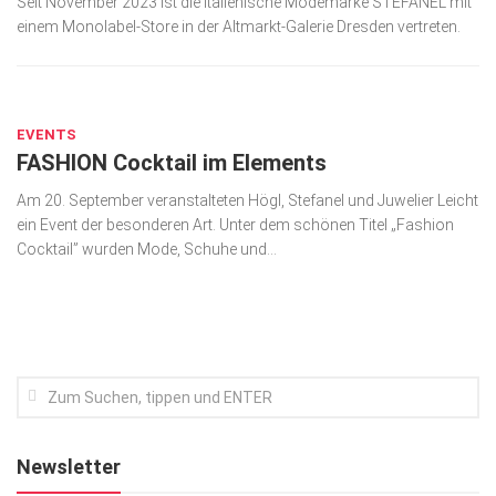
Seit November 2023 ist die italienische Modemarke STEFANEL mit
einem Monolabel-Store in der Altmarkt-Galerie Dresden vertreten.
Kunst & Kultur
Lifestyle
OKT. 1, 2019
Ausflug & Reise
EVENTS
Podcast
FASHION Cocktail im Elements
Top Branchen
Am 20. September veranstalteten Högl, Stefanel und Juwelier Leicht
ein Event der besonderen Art. Unter dem schönen Titel „Fashion
SACHSEN IN PARIS
Cocktail” wurden Mode, Schuhe und...
Newsletter