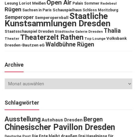
Open Air
Lesung
Loriot
Meißen
Palais Sommer
Radebeul
Rügen
Schauspielhaus
Sachsen in Paris
Schloss Moritzburg
Staatliche
Semperoper
Semperopernball
Kunstsammlungen Dresden
Thalia
Staatsschauspiel Dresden
Städtische Galerie Dresden
Theaterzelt Rathen
Volksbank
Theater
Top Lounge
Waldbühne Rügen
Dresden-Bautzen eG
Archive
Schlagwörter
Ausstellung
Bergen
Autohaus Dresden
Chinesischer Pavillon Dresden
Die Ente bleibt draußen
Deutsche Post
Drei Haselnüsse für