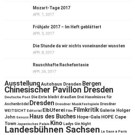
Mozart-Tage 2017
APR. 1, 2017
Frühjahr 2017 – Im Heft geblättert
APR. 5, 2017
Die Stunde da wir nichts voneinander wussten
APR. 8, 2017
Rauschhafte Rachefantasie
APR. 26, 2017
Ausstellung
Bergen
Autohaus Dresden
Chinesischer Pavillon Dresden
Die Ente bleibt draußen
Deutsche Post
Drei Haselnüsse für
Dresden
Aschenbrödel
Dresdner Musikfestspiele
Dresdner
Filmkritik
ElbUferei
Galerie Holger
WEITSICHT
Editorial
Film
Haus des Buches
John
Hope-Gala
HOPE Cape
Genuss
Kino
Town
Ladys Gin Night
Japanisches Palais
Landesbühnen Sachsen
La Saxe à Paris