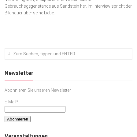
Gebrauchsgegenstände aus Sandstein her. Im Interview spricht der
Kunst & Kultur
Bildhauer über seine Liebe...
Lifestyle
Ausflug & Reise
Podcast
Top Branchen
SACHSEN IN PARIS
Newsletter
Abonnieren Sie unseren Newsletter
E-Mail*
Veranstaltungen