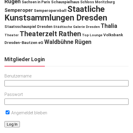
Rügen
Schauspielhaus
Sachsen in Paris
Schloss Moritzburg
Staatliche
Semperoper
Semperopernball
Kunstsammlungen Dresden
Thalia
Staatsschauspiel Dresden
Städtische Galerie Dresden
Theaterzelt Rathen
Volksbank
Theater
Top Lounge
Waldbühne Rügen
Dresden-Bautzen eG
Mitglieder Login
Benutzername
Passwort
Angemeldet bleiben