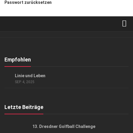
Passwort zurücksetzen
Verkaufsstellen
Abonnement
Kontakt, Impressum
Empfohlen
Datenschutzerklärung
EVENTS
/
KUNST & KULTUR
Linie und Leben
AGB
SEP. 4, 2025
Top Gesundheitsforum Dresden / Ostsachsen
Mediadaten
Letzte Beiträge
13. Dresdner Golfball Challenge