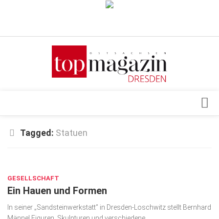
Verkaufsstellen
Abonnement
Kontakt, Impressum
Datenschutzerklärung
AGB
Architektur & Design
Tagged:
Statuen
Top Gesundheitsforum Dresden / Ostsachsen
Events
Mediadaten
OKT. 24, 2018
Genuss
GESELLSCHAFT
Geschäft
Ein Hauen und Formen
gesund & schön
In seiner „Sandsteinwerkstatt” in Dresden-Loschwitz stellt Bernhard
Gesellschaft
Männel Figuren, Skulpturen und verschiedene