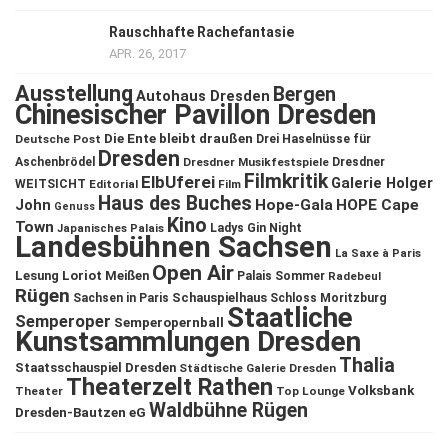
Rauschhafte Rachefantasie
APR. 26, 2017
Ausstellung
Bergen
Autohaus Dresden
Chinesischer Pavillon Dresden
Die Ente bleibt draußen
Deutsche Post
Drei Haselnüsse für
Dresden
Aschenbrödel
Dresdner Musikfestspiele
Dresdner
Filmkritik
ElbUferei
Galerie Holger
WEITSICHT
Editorial
Film
Haus des Buches
John
Hope-Gala
HOPE Cape
Genuss
Kino
Town
Ladys Gin Night
Japanisches Palais
Landesbühnen Sachsen
La Saxe à Paris
Open Air
Lesung
Loriot
Meißen
Palais Sommer
Radebeul
Rügen
Schauspielhaus
Sachsen in Paris
Schloss Moritzburg
Staatliche
Semperoper
Semperopernball
Kunstsammlungen Dresden
Thalia
Staatsschauspiel Dresden
Städtische Galerie Dresden
Theaterzelt Rathen
Volksbank
Theater
Top Lounge
Waldbühne Rügen
Dresden-Bautzen eG