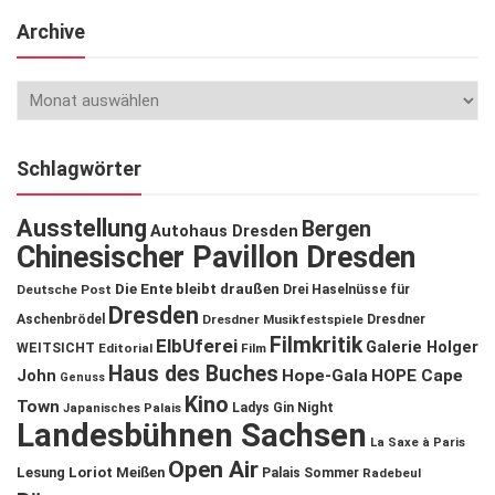
Archive
Schlagwörter
Ausstellung
Bergen
Autohaus Dresden
Chinesischer Pavillon Dresden
Die Ente bleibt draußen
Deutsche Post
Drei Haselnüsse für
Dresden
Aschenbrödel
Dresdner Musikfestspiele
Dresdner
Filmkritik
ElbUferei
Galerie Holger
WEITSICHT
Editorial
Film
Haus des Buches
John
Hope-Gala
HOPE Cape
Genuss
Kino
Town
Ladys Gin Night
Japanisches Palais
Landesbühnen Sachsen
La Saxe à Paris
Open Air
Lesung
Loriot
Meißen
Palais Sommer
Radebeul