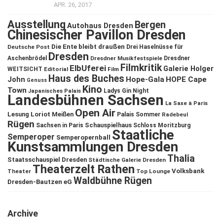
APR. 26, 2017
Ausstellung
Bergen
Autohaus Dresden
Chinesischer Pavillon Dresden
Die Ente bleibt draußen
Deutsche Post
Drei Haselnüsse für
Dresden
Aschenbrödel
Dresdner Musikfestspiele
Dresdner
Filmkritik
ElbUferei
Galerie Holger
WEITSICHT
Editorial
Film
Haus des Buches
John
Hope-Gala
HOPE Cape
Genuss
Kino
Town
Ladys Gin Night
Japanisches Palais
Landesbühnen Sachsen
La Saxe à Paris
Open Air
Lesung
Loriot
Meißen
Palais Sommer
Radebeul
Rügen
Schauspielhaus
Sachsen in Paris
Schloss Moritzburg
Staatliche
Semperoper
Semperopernball
Kunstsammlungen Dresden
Thalia
Staatsschauspiel Dresden
Städtische Galerie Dresden
Theaterzelt Rathen
Volksbank
Theater
Top Lounge
Waldbühne Rügen
Dresden-Bautzen eG
Archive