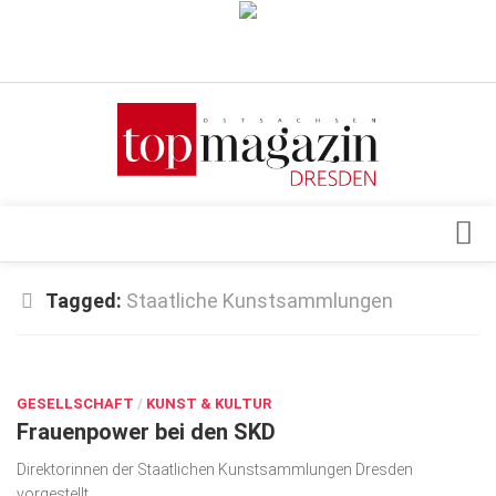
Verkaufsstellen
Abonnement
Kontakt, Impressum
Datenschutzerklärung
AGB
Architektur & Design
Tagged:
Staatliche Kunstsammlungen
Top Gesundheitsforum Dresden / Ostsachsen
Events
Mediadaten
MAI 18, 2018
Genuss
GESELLSCHAFT
Geschäft
/
KUNST & KULTUR
Frauenpower bei den SKD
gesund & schön
Direktorinnen der Staatlichen Kunstsammlungen Dresden
Gesellschaft
vorgestellt