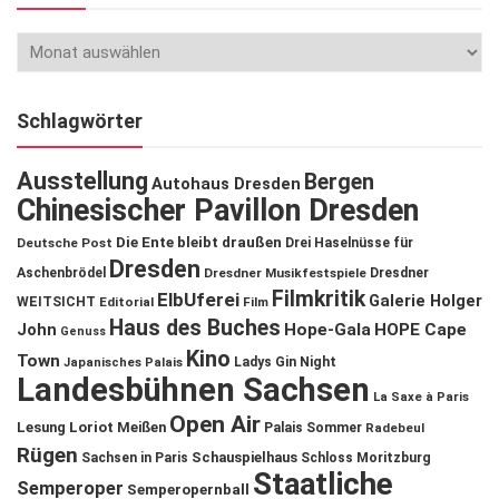
Schlagwörter
Ausstellung
Bergen
Autohaus Dresden
Chinesischer Pavillon Dresden
Die Ente bleibt draußen
Deutsche Post
Drei Haselnüsse für
Dresden
Aschenbrödel
Dresdner Musikfestspiele
Dresdner
Filmkritik
ElbUferei
Galerie Holger
WEITSICHT
Editorial
Film
Haus des Buches
John
Hope-Gala
HOPE Cape
Genuss
Kino
Town
Ladys Gin Night
Japanisches Palais
Landesbühnen Sachsen
La Saxe à Paris
Open Air
Lesung
Loriot
Meißen
Palais Sommer
Radebeul
Rügen
Schauspielhaus
Sachsen in Paris
Schloss Moritzburg
Staatliche
Semperoper
Semperopernball