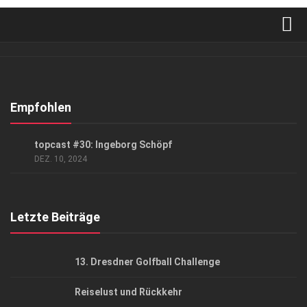
Verkaufsstellen
Abonnement
Kontakt, Impressum
Empfohlen
Datenschutzerklärung
PODCAST
topcast #30: Ingeborg Schöpf
AGB
DEZ. 10, 2024
Top Gesundheitsforum Dresden / Ostsachsen
Mediadaten
Letzte Beiträge
13. Dresdner Golfball Challenge
Reiselust und Rückkehr