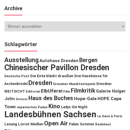
Archive
Schlagwörter
Ausstellung
Bergen
Autohaus Dresden
Chinesischer Pavillon Dresden
Die Ente bleibt draußen
Deutsche Post
Drei Haselnüsse für
Dresden
Aschenbrödel
Dresdner Musikfestspiele
Dresdner
Filmkritik
ElbUferei
Galerie Holger
WEITSICHT
Editorial
Film
Haus des Buches
John
Hope-Gala
HOPE Cape
Genuss
Kino
Town
Ladys Gin Night
Japanisches Palais
Landesbühnen Sachsen
La Saxe à Paris
Open Air
Lesung
Loriot
Meißen
Palais Sommer
Radebeul