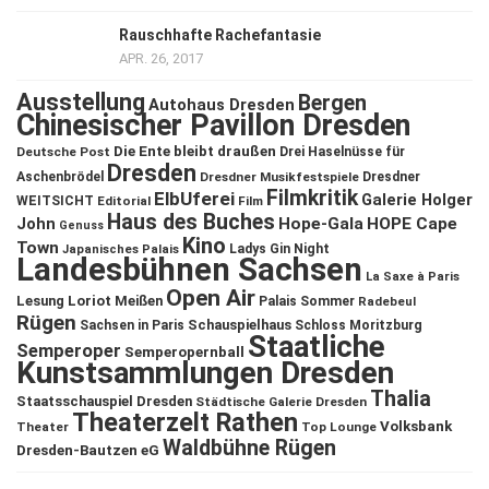
Rauschhafte Rachefantasie
APR. 26, 2017
Ausstellung
Bergen
Autohaus Dresden
Chinesischer Pavillon Dresden
Die Ente bleibt draußen
Deutsche Post
Drei Haselnüsse für
Dresden
Aschenbrödel
Dresdner Musikfestspiele
Dresdner
Filmkritik
ElbUferei
Galerie Holger
WEITSICHT
Editorial
Film
Haus des Buches
John
Hope-Gala
HOPE Cape
Genuss
Kino
Town
Ladys Gin Night
Japanisches Palais
Landesbühnen Sachsen
La Saxe à Paris
Open Air
Lesung
Loriot
Meißen
Palais Sommer
Radebeul
Rügen
Schauspielhaus
Sachsen in Paris
Schloss Moritzburg
Staatliche
Semperoper
Semperopernball
Kunstsammlungen Dresden
Thalia
Staatsschauspiel Dresden
Städtische Galerie Dresden
Theaterzelt Rathen
Volksbank
Theater
Top Lounge
Waldbühne Rügen
Dresden-Bautzen eG