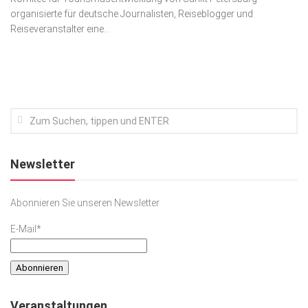
organisierte für deutsche Journalisten, Reiseblogger und
Kunst & Kultur
Reiseveranstalter eine...
Lifestyle
Ausflug & Reise
Podcast
Top Branchen
SACHSEN IN PARIS
Newsletter
Abonnieren Sie unseren Newsletter
E-Mail*
Veranstaltungen