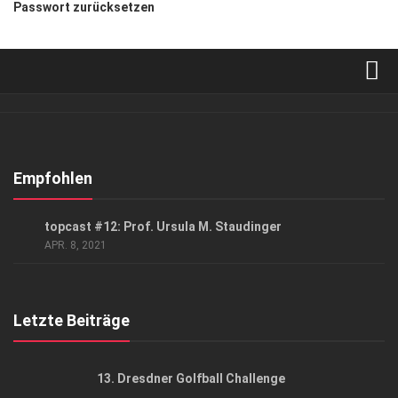
Passwort zurücksetzen
Verkaufsstellen
Abonnement
Kontakt, Impressum
Empfohlen
Datenschutzerklärung
PODCAST
topcast #12: Prof. Ursula M. Staudinger
AGB
APR. 8, 2021
Top Gesundheitsforum Dresden / Ostsachsen
Mediadaten
Letzte Beiträge
13. Dresdner Golfball Challenge