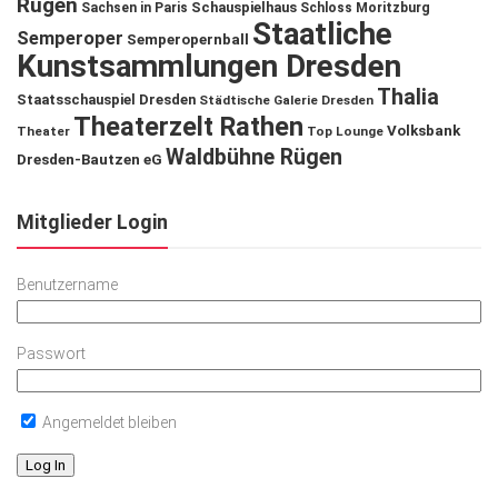
Rügen
Schauspielhaus
Sachsen in Paris
Schloss Moritzburg
Staatliche
Semperoper
Semperopernball
Kunstsammlungen Dresden
Thalia
Staatsschauspiel Dresden
Städtische Galerie Dresden
Theaterzelt Rathen
Volksbank
Theater
Top Lounge
Waldbühne Rügen
Dresden-Bautzen eG
Mitglieder Login
Benutzername
Passwort
Angemeldet bleiben