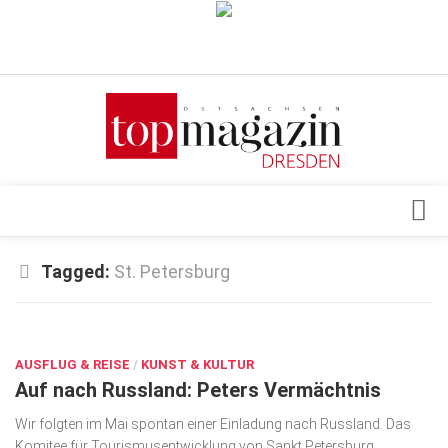
Verkaufsstellen
Abonnement
Kontakt, Impressum
Datenschutzerklärung
AGB
Architektur & Design
Tagged:
St. Petersburg
Top Gesundheitsforum Dresden / Ostsachsen
Events
Mediadaten
JUNI 29, 2018
Genuss
AUSFLUG & REISE
Geschäft
/
KUNST & KULTUR
Auf nach Russland: Peters Vermächtnis
gesund & schön
Wir folgten im Mai spontan einer Einladung nach Russland. Das
Gesellschaft
Komitee für Tourismusentwicklung von Sankt Petersburg