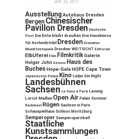
APR. 26, 2017
Ausstellung
Autohaus Dresden
Chinesischer
Bergen
Pavillon Dresden
Deutsche
Die Ente bleibt draußen
Post
Drei Haselnüsse
Dresden
für Aschenbrödel
Dresdner
Musikfestspiele
Dresdner WEITSICHT
Editorial
Filmkritik
ElbUferei
Galerie
Film
Haus des
Holger John
Genuss
Buches
Hope-Gala
HOPE Cape Town
Kino
Ladys Gin Night
Japanisches Palais
Landesbühnen
Sachsen
Lesung
La Saxe à Paris
Open Air
Loriot
Meißen
Palais Sommer
Rügen
Sachsen in Paris
Radebeul
Schauspielhaus
Schloss Moritzburg
Semperoper
Semperopernball
Staatliche
Kunstsammlungen
Dresden