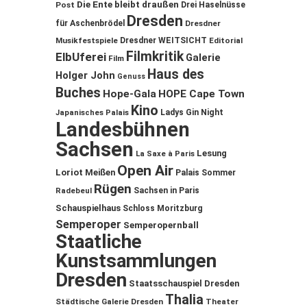
Die Ente bleibt draußen
Post
Drei Haselnüsse
Dresden
für Aschenbrödel
Dresdner
Musikfestspiele
Dresdner WEITSICHT
Editorial
Filmkritik
ElbUferei
Galerie
Film
Haus des
Holger John
Genuss
Buches
Hope-Gala
HOPE Cape Town
Kino
Ladys Gin Night
Japanisches Palais
Landesbühnen
Sachsen
Lesung
La Saxe à Paris
Open Air
Loriot
Meißen
Palais Sommer
Rügen
Sachsen in Paris
Radebeul
Schauspielhaus
Schloss Moritzburg
Semperoper
Semperopernball
Staatliche
Kunstsammlungen
Dresden
Staatsschauspiel Dresden
Thalia
Städtische Galerie Dresden
Theater