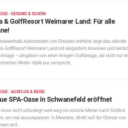
EIGE
/
GESUND & SCHÖN
a & GolfResort Weimarer Land: Für alle
nne!
zweieinhalb Auto­stunden von Dresden entfernt, liegt das stilvolle
& GolfResort Weimarer Land mit elegantem An­wesen und herrlic
Anlage – umgeben von einer riesigen Golfanlage, die nicht nur i
chneiten Winter Idylle pur verspricht…
EIGE
/
AUSFLUG & REISE
ue SPA-Oase in Schwanefeld eröffnet
muss nicht unbedingt weit weg ins schöne Meran nach Südtirol
en, um mal auszuspannen. In Meerane, direkt auf der Grenze von
sen und...