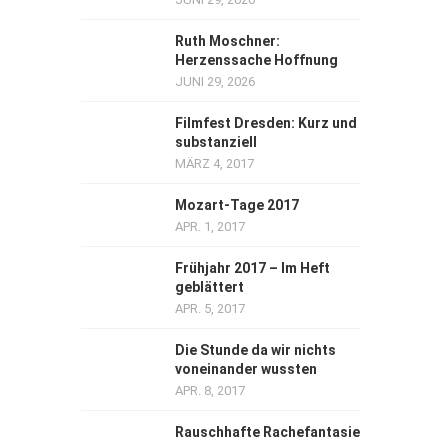
Ruth Moschner:
Herzenssache Hoffnung
JUNI 29, 2026
Filmfest Dresden: Kurz und
substanziell
MÄRZ 4, 2017
Mozart-Tage 2017
APR. 1, 2017
Frühjahr 2017 – Im Heft
geblättert
APR. 5, 2017
Die Stunde da wir nichts
voneinander wussten
APR. 8, 2017
Rauschhafte Rachefantasie