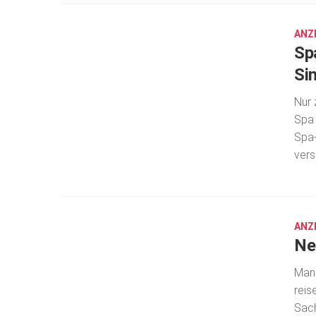
12,
2023
ANZ
Sp
Si
Nur 
Spa 
Spa-
vers
JUNI
26,
2019
ANZ
Ne
Man 
reis
Sach