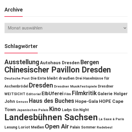
Archive
Schlagwörter
Ausstellung
Bergen
Autohaus Dresden
Chinesischer Pavillon Dresden
Die Ente bleibt draußen
Deutsche Post
Drei Haselnüsse für
Dresden
Aschenbrödel
Dresdner Musikfestspiele
Dresdner
Filmkritik
ElbUferei
Galerie Holger
WEITSICHT
Editorial
Film
Haus des Buches
John
Hope-Gala
HOPE Cape
Genuss
Kino
Town
Ladys Gin Night
Japanisches Palais
Landesbühnen Sachsen
La Saxe à Paris
Open Air
Lesung
Loriot
Meißen
Palais Sommer
Radebeul