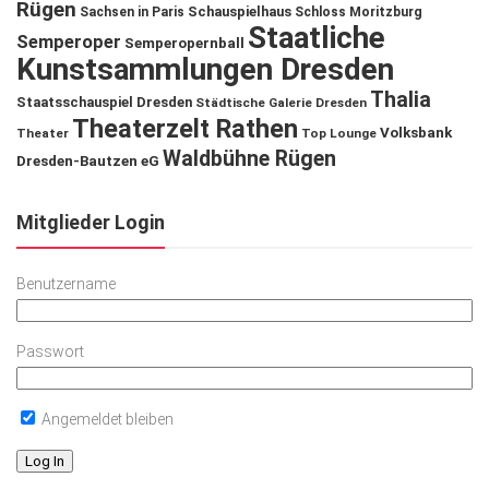
Rügen
Schauspielhaus
Sachsen in Paris
Schloss Moritzburg
Staatliche
Semperoper
Semperopernball
Kunstsammlungen Dresden
Thalia
Staatsschauspiel Dresden
Städtische Galerie Dresden
Theaterzelt Rathen
Volksbank
Theater
Top Lounge
Waldbühne Rügen
Dresden-Bautzen eG
Mitglieder Login
Benutzername
Passwort
Angemeldet bleiben