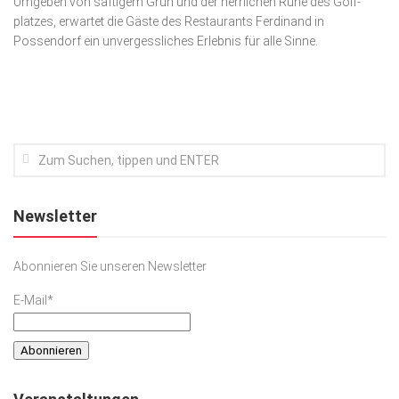
Umgeben von saftigem Grün und der herrlichen Ruhe des Golf­
platzes, erwartet die Gäste des Restaurants Ferdinand in
Kunst & Kultur
Possendorf ein unvergessliches Erlebnis für alle Sinne.
Lifestyle
Ausflug & Reise
Podcast
Top Branchen
SACHSEN IN PARIS
Newsletter
Abonnieren Sie unseren Newsletter
E-Mail*