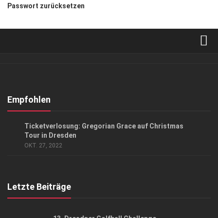
Passwort zurücksetzen
Verkaufsstellen
Abonnement
Kontakt, Impressum
Empfohlen
Datenschutzerklärung
KUNST & KULTUR
Ticketverlosung: Gregorian Grace auf Christmas
AGB
Tour in Dresden
OKT. 27, 2022
Top Gesundheitsforum Dresden / Ostsachsen
Mediadaten
Letzte Beiträge