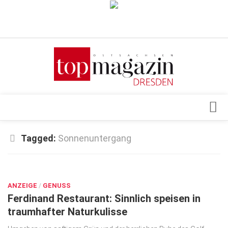
Verkaufsstellen
Abonnement
Kontakt, Impressum
Datenschutzerklärung
AGB
Architektur & Design
Tagged:
Sonnenuntergang
Top Gesundheitsforum Dresden / Ostsachsen
Events
Mediadaten
JUNI 25, 2024
Genuss
ANZEIGE
Geschäft
/
GENUSS
Ferdinand Restaurant: Sinnlich speisen in
gesund & schön
traumhafter Naturkulisse
Gesellschaft