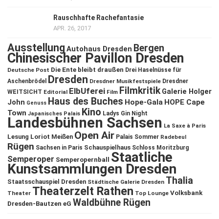
Rauschhafte Rachefantasie
APR. 26, 2017
Ausstellung
Bergen
Autohaus Dresden
Chinesischer Pavillon Dresden
Die Ente bleibt draußen
Deutsche Post
Drei Haselnüsse für
Dresden
Aschenbrödel
Dresdner Musikfestspiele
Dresdner
Filmkritik
ElbUferei
Galerie Holger
WEITSICHT
Editorial
Film
Haus des Buches
John
Hope-Gala
HOPE Cape
Genuss
Kino
Town
Ladys Gin Night
Japanisches Palais
Landesbühnen Sachsen
La Saxe à Paris
Open Air
Lesung
Loriot
Meißen
Palais Sommer
Radebeul
Rügen
Schauspielhaus
Sachsen in Paris
Schloss Moritzburg
Staatliche
Semperoper
Semperopernball
Kunstsammlungen Dresden
Thalia
Staatsschauspiel Dresden
Städtische Galerie Dresden
Theaterzelt Rathen
Volksbank
Theater
Top Lounge
Waldbühne Rügen
Dresden-Bautzen eG