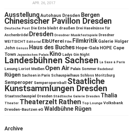
APR. 26, 2017
Ausstellung
Bergen
Autohaus Dresden
Chinesischer Pavillon Dresden
Die Ente bleibt draußen
Deutsche Post
Drei Haselnüsse für
Dresden
Aschenbrödel
Dresdner Musikfestspiele
Dresdner
Filmkritik
ElbUferei
Galerie Holger
WEITSICHT
Editorial
Film
Haus des Buches
John
Hope-Gala
HOPE Cape
Genuss
Kino
Town
Ladys Gin Night
Japanisches Palais
Landesbühnen Sachsen
La Saxe à Paris
Open Air
Lesung
Loriot
Meißen
Palais Sommer
Radebeul
Rügen
Schauspielhaus
Sachsen in Paris
Schloss Moritzburg
Staatliche
Semperoper
Semperopernball
Kunstsammlungen Dresden
Thalia
Staatsschauspiel Dresden
Städtische Galerie Dresden
Theaterzelt Rathen
Volksbank
Theater
Top Lounge
Waldbühne Rügen
Dresden-Bautzen eG
Archive