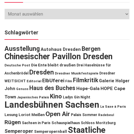
Schlagwörter
Ausstellung
Bergen
Autohaus Dresden
Chinesischer Pavillon Dresden
Die Ente bleibt draußen
Deutsche Post
Drei Haselnüsse für
Dresden
Aschenbrödel
Dresdner Musikfestspiele
Dresdner
Filmkritik
ElbUferei
Galerie Holger
WEITSICHT
Editorial
Film
Haus des Buches
John
Hope-Gala
HOPE Cape
Genuss
Kino
Town
Ladys Gin Night
Japanisches Palais
Landesbühnen Sachsen
La Saxe à Paris
Open Air
Lesung
Loriot
Meißen
Palais Sommer
Radebeul
Rügen
Schauspielhaus
Sachsen in Paris
Schloss Moritzburg
Staatliche
Semperoper
Semperopernball