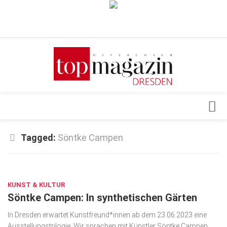
Verkaufsstellen
Abonnement
Kontakt, Impressum
Datenschutzerklärung
AGB
Architektur & Design
Tagged:
Söntke Campen
Top Gesundheitsforum Dresden / Ostsachsen
Events
Mediadaten
JUNI 15, 2023
Genuss
KUNST & KULTUR
Geschäft
Söntke Campen: In synthetischen Gärten
gesund & schön
In Dresden erwartet Kunstfreund*innen ab dem 23.06.2023 eine
Gesellschaft
Ausstellungstrilogie. Wir sprachen mit Künstler Söntke Campen.