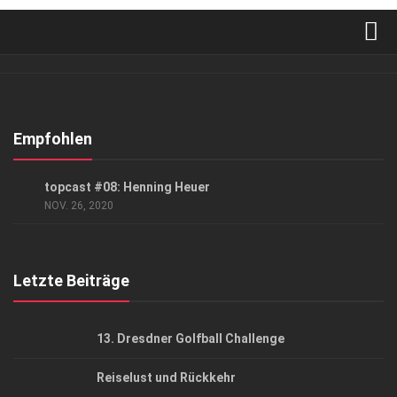
Verkaufsstellen
Abonnement
Kontakt, Impressum
Empfohlen
Datenschutzerklärung
PODCAST
topcast #08: Henning Heuer
AGB
NOV. 26, 2020
Top Gesundheitsforum Dresden / Ostsachsen
Mediadaten
Letzte Beiträge
13. Dresdner Golfball Challenge
Reiselust und Rückkehr