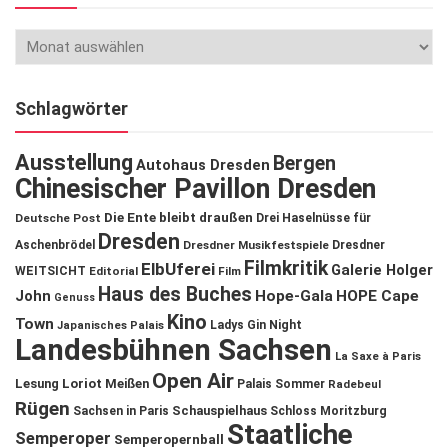
Schlagwörter
Ausstellung
Bergen
Autohaus Dresden
Chinesischer Pavillon Dresden
Die Ente bleibt draußen
Deutsche Post
Drei Haselnüsse für
Dresden
Aschenbrödel
Dresdner Musikfestspiele
Dresdner
Filmkritik
ElbUferei
Galerie Holger
WEITSICHT
Editorial
Film
Haus des Buches
John
Hope-Gala
HOPE Cape
Genuss
Kino
Town
Ladys Gin Night
Japanisches Palais
Landesbühnen Sachsen
La Saxe à Paris
Open Air
Lesung
Loriot
Meißen
Palais Sommer
Radebeul
Rügen
Schauspielhaus
Sachsen in Paris
Schloss Moritzburg
Staatliche
Semperoper
Semperopernball