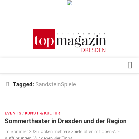
Verkaufsstellen
Abonnement
Kontakt, Impressum
Datenschutzerklärung
AGB
Architektur & Design
Tagged:
SandsteinSpiele
Top Gesundheitsforum Dresden / Ostsachsen
Events
Mediadaten
JUNI 30, 2026
Genuss
EVENTS
Geschäft
/
KUNST & KULTUR
Sommertheater in Dresden und der Region
gesund & schön
Im Sommer 2026 locken mehrere Spielstätten mit Open-Air-
Gesellschaft
Aufführungen. Wir geben vier Tipps.