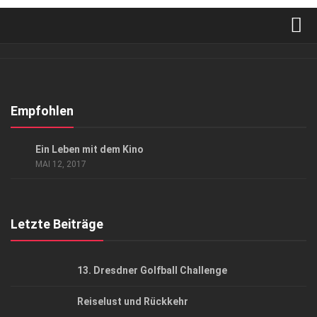
Verkaufsstellen
Abonnement
Kontakt, Impressum
Empfohlen
Datenschutzerklärung
GESELLSCHAFT
/
KUNST & KULTUR
Ein Leben mit dem Kino
AGB
MAI 12, 2017
Top Gesundheitsforum Dresden / Ostsachsen
Mediadaten
Letzte Beiträge
13. Dresdner Golfball Challenge
Reiselust und Rückkehr