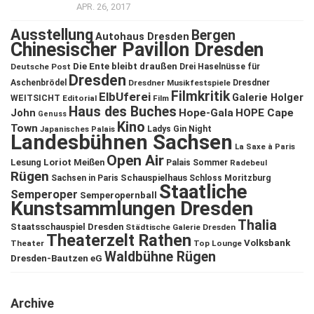
APR. 26, 2017
Ausstellung
Bergen
Autohaus Dresden
Chinesischer Pavillon Dresden
Die Ente bleibt draußen
Deutsche Post
Drei Haselnüsse für
Dresden
Aschenbrödel
Dresdner Musikfestspiele
Dresdner
Filmkritik
ElbUferei
Galerie Holger
WEITSICHT
Editorial
Film
Haus des Buches
John
Hope-Gala
HOPE Cape
Genuss
Kino
Town
Ladys Gin Night
Japanisches Palais
Landesbühnen Sachsen
La Saxe à Paris
Open Air
Lesung
Loriot
Meißen
Palais Sommer
Radebeul
Rügen
Schauspielhaus
Sachsen in Paris
Schloss Moritzburg
Staatliche
Semperoper
Semperopernball
Kunstsammlungen Dresden
Thalia
Staatsschauspiel Dresden
Städtische Galerie Dresden
Theaterzelt Rathen
Volksbank
Theater
Top Lounge
Waldbühne Rügen
Dresden-Bautzen eG
Archive