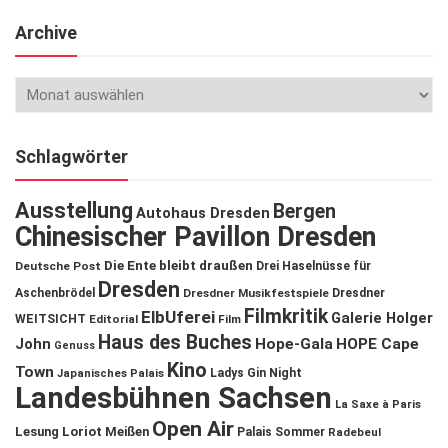
Archive
Schlagwörter
Ausstellung
Bergen
Autohaus Dresden
Chinesischer Pavillon Dresden
Die Ente bleibt draußen
Deutsche Post
Drei Haselnüsse für
Dresden
Aschenbrödel
Dresdner Musikfestspiele
Dresdner
Filmkritik
ElbUferei
Galerie Holger
WEITSICHT
Editorial
Film
Haus des Buches
John
Hope-Gala
HOPE Cape
Genuss
Kino
Town
Ladys Gin Night
Japanisches Palais
Landesbühnen Sachsen
La Saxe à Paris
Open Air
Lesung
Loriot
Meißen
Palais Sommer
Radebeul