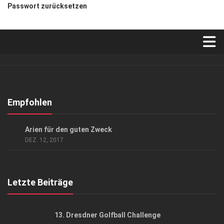
Passwort zurücksetzen
Verkaufsstellen
Abonnement
Kontakt, Impressum
Empfohlen
Datenschutzerklärung
EVENTS
/
GENUSS
/
GESCHÄFT
/
GESELLSCHAFT
Arien für den guten Zweck
AGB
DEZ. 12, 2017
Top Gesundheitsforum Dresden / Ostsachsen
Mediadaten
Letzte Beiträge
13. Dresdner Golfball Challenge