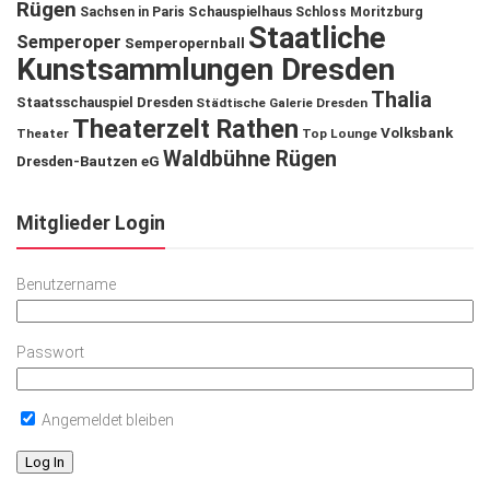
Rügen
Schauspielhaus
Sachsen in Paris
Schloss Moritzburg
Staatliche
Semperoper
Semperopernball
Kunstsammlungen Dresden
Thalia
Staatsschauspiel Dresden
Städtische Galerie Dresden
Theaterzelt Rathen
Volksbank
Theater
Top Lounge
Waldbühne Rügen
Dresden-Bautzen eG
Mitglieder Login
Benutzername
Passwort
Angemeldet bleiben