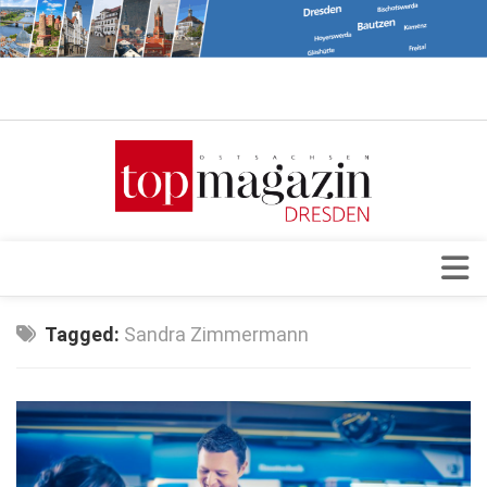
Verkaufsstellen
Abonnement
Kontakt, Impressum
Datenschutzerklärung
AGB
Architektur & Design
Tagged:
Sandra Zimmermann
Top Gesundheitsforum Dresden / Ostsachsen
Events
Mediadaten
Genuss
Geschäft
gesund & schön