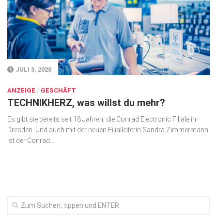
Gesellschaft
Kunst & Kultur
Lifestyle
Ausflug & Reise
JULI 3, 2020
Podcast
ANZEIGE
/
GESCHÄFT
TECHNIKHERZ, was willst du mehr?
Top Branchen
Es gibt sie bereits seit 18 Jahren, die Conrad Electronic Filiale in
SACHSEN IN PARIS
Dresden. Und auch mit der neuen Filialleiterin Sandra Zimmermann
ist der Conrad...