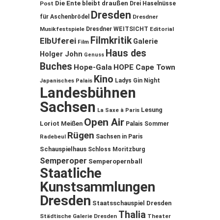
Die Ente bleibt draußen
Post
Drei Haselnüsse
Dresden
für Aschenbrödel
Dresdner
Musikfestspiele
Dresdner WEITSICHT
Editorial
Filmkritik
ElbUferei
Galerie
Film
Haus des
Holger John
Genuss
Buches
Hope-Gala
HOPE Cape Town
Kino
Ladys Gin Night
Japanisches Palais
Landesbühnen
Sachsen
Lesung
La Saxe à Paris
Open Air
Loriot
Meißen
Palais Sommer
Rügen
Sachsen in Paris
Radebeul
Schauspielhaus
Schloss Moritzburg
Semperoper
Semperopernball
Staatliche
Kunstsammlungen
Dresden
Staatsschauspiel Dresden
Thalia
Städtische Galerie Dresden
Theater