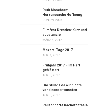
Ruth Moschner:
Herzenssache Hoffnung
JUNI 29, 2026
Filmfest Dresden: Kurz und
substanziell
MÄRZ 4, 2017
Mozart-Tage 2017
APR. 1, 2017
Frühjahr 2017 – Im Heft
geblättert
APR. 5, 2017
Die Stunde da wir nichts
voneinander wussten
APR. 8, 2017
Rauschhafte Rachefantasie