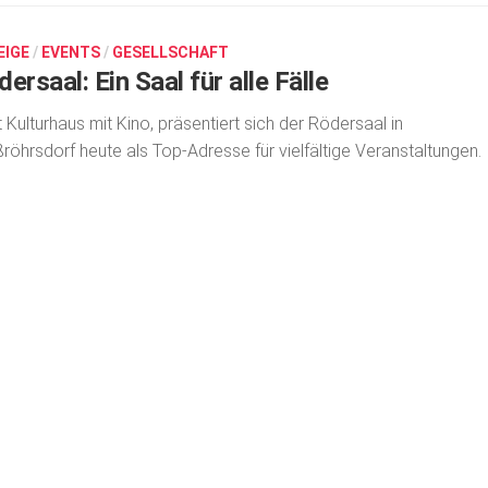
EIGE
/
EVENTS
/
GESELLSCHAFT
ersaal: Ein Saal für alle Fälle
t Kulturhaus mit Kino, präsentiert sich der Rödersaal in
röhrsdorf heute als Top-Adresse für vielfältige Veranstal­tungen.