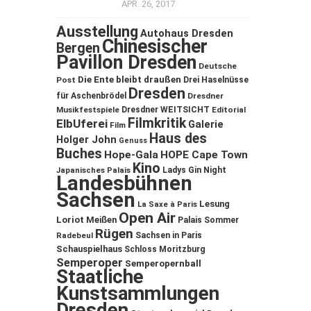
APR. 26, 2017
Ausstellung
Autohaus Dresden
Chinesischer
Bergen
Pavillon Dresden
Deutsche
Die Ente bleibt draußen
Post
Drei Haselnüsse
Dresden
für Aschenbrödel
Dresdner
Musikfestspiele
Dresdner WEITSICHT
Editorial
Filmkritik
ElbUferei
Galerie
Film
Haus des
Holger John
Genuss
Buches
Hope-Gala
HOPE Cape Town
Kino
Ladys Gin Night
Japanisches Palais
Landesbühnen
Sachsen
Lesung
La Saxe à Paris
Open Air
Loriot
Meißen
Palais Sommer
Rügen
Sachsen in Paris
Radebeul
Schauspielhaus
Schloss Moritzburg
Semperoper
Semperopernball
Staatliche
Kunstsammlungen
Dresden