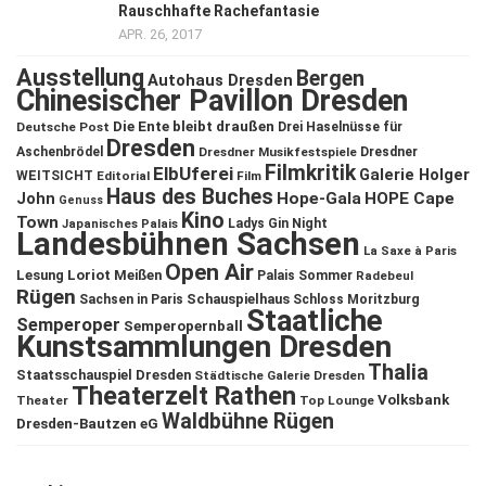
Rauschhafte Rachefantasie
APR. 26, 2017
Ausstellung
Bergen
Autohaus Dresden
Chinesischer Pavillon Dresden
Die Ente bleibt draußen
Deutsche Post
Drei Haselnüsse für
Dresden
Aschenbrödel
Dresdner Musikfestspiele
Dresdner
Filmkritik
ElbUferei
Galerie Holger
WEITSICHT
Editorial
Film
Haus des Buches
John
Hope-Gala
HOPE Cape
Genuss
Kino
Town
Ladys Gin Night
Japanisches Palais
Landesbühnen Sachsen
La Saxe à Paris
Open Air
Lesung
Loriot
Meißen
Palais Sommer
Radebeul
Rügen
Schauspielhaus
Sachsen in Paris
Schloss Moritzburg
Staatliche
Semperoper
Semperopernball
Kunstsammlungen Dresden
Thalia
Staatsschauspiel Dresden
Städtische Galerie Dresden
Theaterzelt Rathen
Volksbank
Theater
Top Lounge
Waldbühne Rügen
Dresden-Bautzen eG