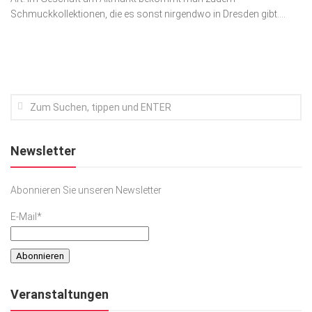
Schmuckkollektionen, die es sonst nirgendwo in Dresden gibt....
Kunst & Kultur
Lifestyle
Ausflug & Reise
Podcast
Top Branchen
SACHSEN IN PARIS
Newsletter
Abonnieren Sie unseren Newsletter
E-Mail*
Veranstaltungen