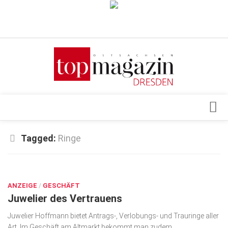
Verkaufsstellen
Abonnement
Kontakt, Impressum
Datenschutzerklärung
AGB
Architektur & Design
Tagged:
Ringe
Top Gesundheitsforum Dresden / Ostsachsen
Events
Mediadaten
JAN. 9, 2018
Genuss
ANZEIGE
Geschäft
/
GESCHÄFT
Juwelier des Vertrauens
gesund & schön
Juwelier Hoffmann bietet Antrags-, Verlobungs- und Trauringe aller
Gesellschaft
Art. Im Geschäft am Altmarkt bekommt man zudem