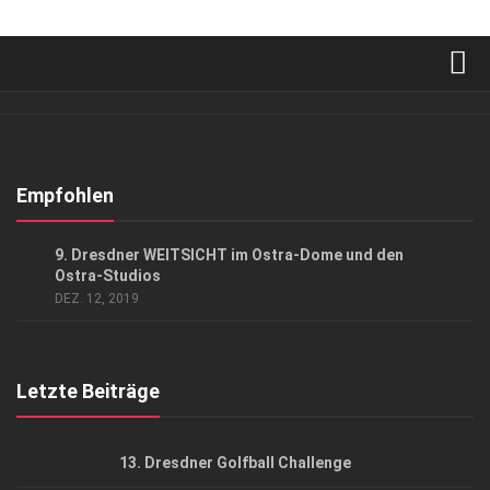
Verkaufsstellen
Abonnement
Kontakt, Impressum
Empfohlen
Datenschutzerklärung
EVENTS
/
GESCHÄFT
9. Dresdner WEITSICHT im Ostra-Dome und den
AGB
Ostra-Studios
DEZ. 12, 2019
Top Gesundheitsforum Dresden / Ostsachsen
Mediadaten
Letzte Beiträge
13. Dresdner Golfball Challenge