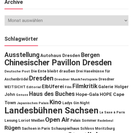
Archive
Schlagwörter
Ausstellung
Bergen
Autohaus Dresden
Chinesischer Pavillon Dresden
Die Ente bleibt draußen
Deutsche Post
Drei Haselnüsse für
Dresden
Aschenbrödel
Dresdner Musikfestspiele
Dresdner
Filmkritik
ElbUferei
Galerie Holger
WEITSICHT
Editorial
Film
Haus des Buches
John
Hope-Gala
HOPE Cape
Genuss
Kino
Town
Ladys Gin Night
Japanisches Palais
Landesbühnen Sachsen
La Saxe à Paris
Open Air
Lesung
Loriot
Meißen
Palais Sommer
Radebeul
Rügen
Schauspielhaus
Sachsen in Paris
Schloss Moritzburg