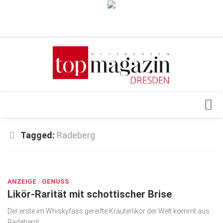
Verkaufsstellen
Abonnement
Kontakt, Impressum
Datenschutzerklärung
AGB
Architektur & Design
Tagged:
Radeberg
Top Gesundheitsforum Dresden / Ostsachsen
Events
Mediadaten
DEZ. 18, 2018
Genuss
ANZEIGE
Geschäft
/
GENUSS
Likör-Rarität mit schottischer Brise
gesund & schön
Der erste im Whiskyfass gereifte Kräuterlikör der Welt kommt aus
Gesellschaft
Radeberg!