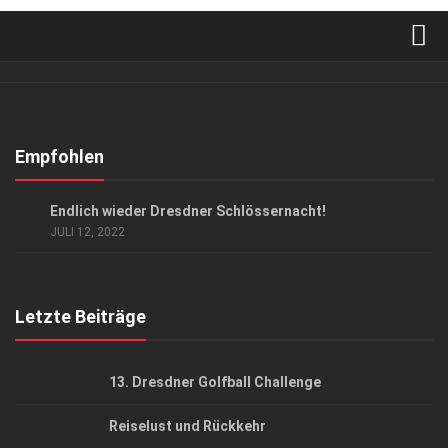
Verkaufsstellen
Abonnement
Kontakt, Impressum
Empfohlen
Datenschutzerklärung
EVENTS
Endlich wieder Dresdner Schlössernacht!
AGB
JULI 12, 2022
Top Gesundheitsforum Dresden / Ostsachsen
Mediadaten
Letzte Beiträge
13. Dresdner Golfball Challenge
Reiselust und Rückkehr