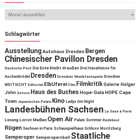
Schlagwörter
Ausstellung
Bergen
Autohaus Dresden
Chinesischer Pavillon Dresden
Die Ente bleibt draußen
Deutsche Post
Drei Haselnüsse für
Dresden
Aschenbrödel
Dresdner Musikfestspiele
Dresdner
Filmkritik
ElbUferei
Galerie Holger
WEITSICHT
Editorial
Film
Haus des Buches
John
Hope-Gala
HOPE Cape
Genuss
Kino
Town
Ladys Gin Night
Japanisches Palais
Landesbühnen Sachsen
La Saxe à Paris
Open Air
Lesung
Loriot
Meißen
Palais Sommer
Radebeul
Rügen
Schauspielhaus
Sachsen in Paris
Schloss Moritzburg
Staatliche
Semperoper
Semperopernball