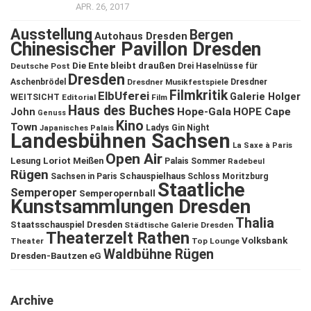
APR. 26, 2017
Ausstellung
Bergen
Autohaus Dresden
Chinesischer Pavillon Dresden
Die Ente bleibt draußen
Deutsche Post
Drei Haselnüsse für
Dresden
Aschenbrödel
Dresdner Musikfestspiele
Dresdner
Filmkritik
ElbUferei
Galerie Holger
WEITSICHT
Editorial
Film
Haus des Buches
John
Hope-Gala
HOPE Cape
Genuss
Kino
Town
Ladys Gin Night
Japanisches Palais
Landesbühnen Sachsen
La Saxe à Paris
Open Air
Lesung
Loriot
Meißen
Palais Sommer
Radebeul
Rügen
Schauspielhaus
Sachsen in Paris
Schloss Moritzburg
Staatliche
Semperoper
Semperopernball
Kunstsammlungen Dresden
Thalia
Staatsschauspiel Dresden
Städtische Galerie Dresden
Theaterzelt Rathen
Volksbank
Theater
Top Lounge
Waldbühne Rügen
Dresden-Bautzen eG
Archive