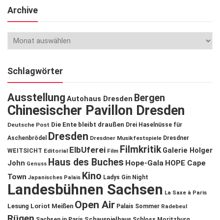
Archive
Schlagwörter
Ausstellung
Bergen
Autohaus Dresden
Chinesischer Pavillon Dresden
Die Ente bleibt draußen
Deutsche Post
Drei Haselnüsse für
Dresden
Aschenbrödel
Dresdner Musikfestspiele
Dresdner
Filmkritik
ElbUferei
Galerie Holger
WEITSICHT
Editorial
Film
Haus des Buches
John
Hope-Gala
HOPE Cape
Genuss
Kino
Town
Ladys Gin Night
Japanisches Palais
Landesbühnen Sachsen
La Saxe à Paris
Open Air
Lesung
Loriot
Meißen
Palais Sommer
Radebeul
Rügen
Schauspielhaus
Sachsen in Paris
Schloss Moritzburg