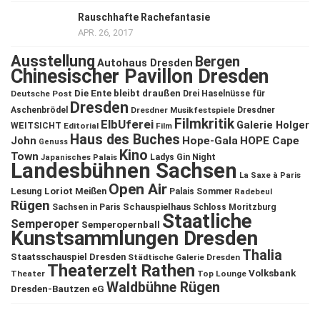
Rauschhafte Rachefantasie
APR. 26, 2017
Ausstellung
Bergen
Autohaus Dresden
Chinesischer Pavillon Dresden
Die Ente bleibt draußen
Deutsche Post
Drei Haselnüsse für
Dresden
Aschenbrödel
Dresdner Musikfestspiele
Dresdner
Filmkritik
ElbUferei
Galerie Holger
WEITSICHT
Editorial
Film
Haus des Buches
John
Hope-Gala
HOPE Cape
Genuss
Kino
Town
Ladys Gin Night
Japanisches Palais
Landesbühnen Sachsen
La Saxe à Paris
Open Air
Lesung
Loriot
Meißen
Palais Sommer
Radebeul
Rügen
Schauspielhaus
Sachsen in Paris
Schloss Moritzburg
Staatliche
Semperoper
Semperopernball
Kunstsammlungen Dresden
Thalia
Staatsschauspiel Dresden
Städtische Galerie Dresden
Theaterzelt Rathen
Volksbank
Theater
Top Lounge
Waldbühne Rügen
Dresden-Bautzen eG