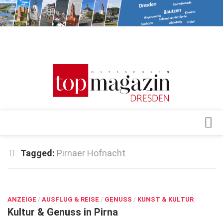
Verkaufsstellen
Abonnement
Kontakt, Impressum
Datenschutzerklärung
AGB
Architektur & Design
Tagged:
Pirnaer Hofnacht
Top Gesundheitsforum Dresden / Ostsachsen
Events
Mediadaten
JUNI 26, 2023
Genuss
ANZEIGE
Geschäft
/
AUSFLUG & REISE
/
GENUSS
/
KUNST & KULTUR
Kultur & Genuss in Pirna
gesund & schön