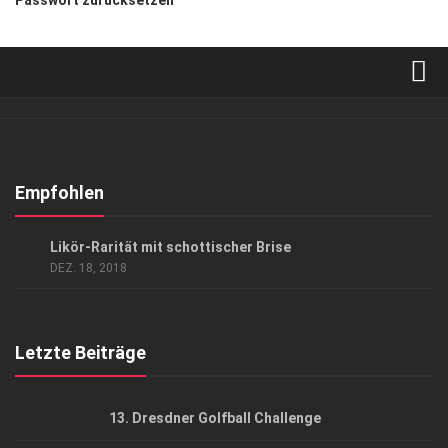
Verkaufsstellen
Abonnement
Kontakt, Impressum
Empfohlen
Datenschutzerklärung
ANZEIGE
/
GENUSS
Likör-Rarität mit schottischer Brise
AGB
DEZ. 18, 2018
Top Gesundheitsforum Dresden / Ostsachsen
Mediadaten
Letzte Beiträge
13. Dresdner Golfball Challenge