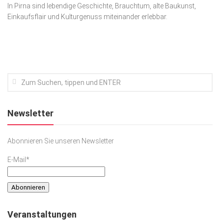
In Pirna sind lebendige Geschichte, Brauchtum, alte Baukunst,
Gesellschaft
Einkaufsflair und Kulturgenuss miteinander erlebbar.
Kunst & Kultur
Lifestyle
Ausflug & Reise
Podcast
Top Branchen
Newsletter
SACHSEN IN PARIS
Abonnieren Sie unseren Newsletter
E-Mail*
Veranstaltungen