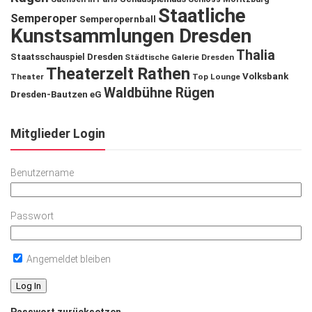
Staatliche
Semperoper
Semperopernball
Kunstsammlungen Dresden
Thalia
Staatsschauspiel Dresden
Städtische Galerie Dresden
Theaterzelt Rathen
Volksbank
Theater
Top Lounge
Waldbühne Rügen
Dresden-Bautzen eG
Mitglieder Login
Benutzername
Passwort
Angemeldet bleiben
Passwort zurücksetzen