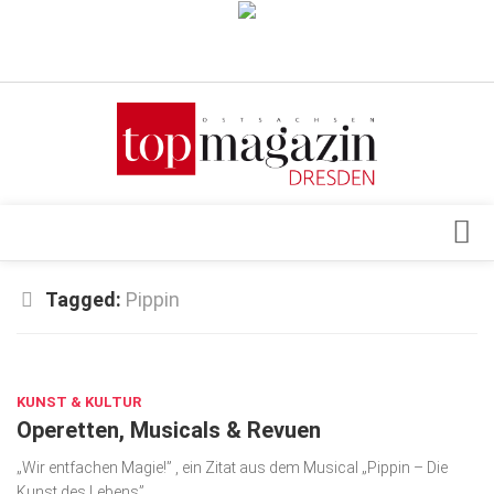
Verkaufsstellen
Abonnement
Kontakt, Impressum
Datenschutzerklärung
AGB
Architektur & Design
Tagged:
Pippin
Top Gesundheitsforum Dresden / Ostsachsen
Events
Mediadaten
DEZ. 13, 2022
Genuss
KUNST & KULTUR
Geschäft
Operetten, Musicals & Revuen
gesund & schön
„Wir entfachen Magie!” , ein Zitat aus dem Musical „Pippin – Die
Gesellschaft
Kunst des Lebens”