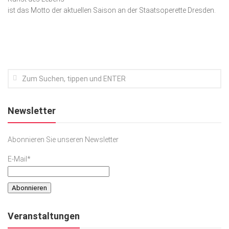
ist das Motto der aktuellen Saison an der Staatsoperette Dresden.
Kunst & Kultur
Lifestyle
Ausflug & Reise
Podcast
Top Branchen
SACHSEN IN PARIS
Newsletter
Abonnieren Sie unseren Newsletter
E-Mail*
Veranstaltungen