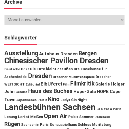
Archive
Schlagwörter
Ausstellung
Bergen
Autohaus Dresden
Chinesischer Pavillon Dresden
Die Ente bleibt draußen
Deutsche Post
Drei Haselnüsse für
Dresden
Aschenbrödel
Dresdner Musikfestspiele
Dresdner
Filmkritik
ElbUferei
Galerie Holger
WEITSICHT
Editorial
Film
Haus des Buches
John
Hope-Gala
HOPE Cape
Genuss
Kino
Town
Ladys Gin Night
Japanisches Palais
Landesbühnen Sachsen
La Saxe à Paris
Open Air
Lesung
Loriot
Meißen
Palais Sommer
Radebeul
Rügen
Schauspielhaus
Sachsen in Paris
Schloss Moritzburg