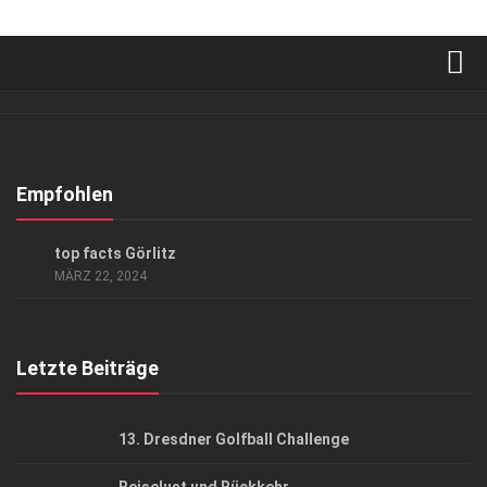
Verkaufsstellen
Abonnement
Kontakt, Impressum
Empfohlen
Datenschutzerklärung
AUSFLUG & REISE
/
KUNST & KULTUR
top facts Görlitz
AGB
MÄRZ 22, 2024
Top Gesundheitsforum Dresden / Ostsachsen
Mediadaten
Letzte Beiträge
13. Dresdner Golfball Challenge