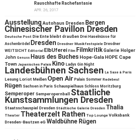
Rauschhafte Rachefantasie
APR. 26, 2017
Ausstellung
Bergen
Autohaus Dresden
Chinesischer Pavillon Dresden
Die Ente bleibt draußen
Deutsche Post
Drei Haselnüsse für
Dresden
Aschenbrödel
Dresdner Musikfestspiele
Dresdner
Filmkritik
ElbUferei
Galerie Holger
WEITSICHT
Editorial
Film
Haus des Buches
John
Hope-Gala
HOPE Cape
Genuss
Kino
Town
Ladys Gin Night
Japanisches Palais
Landesbühnen Sachsen
La Saxe à Paris
Open Air
Lesung
Loriot
Meißen
Palais Sommer
Radebeul
Rügen
Schauspielhaus
Sachsen in Paris
Schloss Moritzburg
Staatliche
Semperoper
Semperopernball
Kunstsammlungen Dresden
Thalia
Staatsschauspiel Dresden
Städtische Galerie Dresden
Theaterzelt Rathen
Volksbank
Theater
Top Lounge
Waldbühne Rügen
Dresden-Bautzen eG