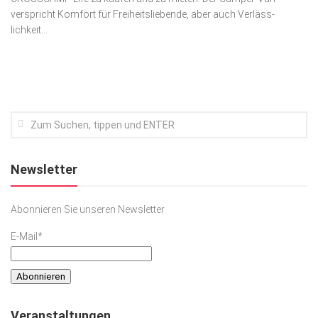
verspricht Komfort für Freiheitsliebende, aber auch Ver­läss­
Kunst & Kultur
lichkeit...
Lifestyle
Ausflug & Reise
Podcast
Top Branchen
SACHSEN IN PARIS
Newsletter
Abonnieren Sie unseren Newsletter
E-Mail*
Veranstaltungen