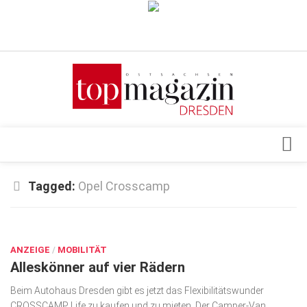
Verkaufsstellen
Abonnement
Kontakt, Impressum
Datenschutzerklärung
AGB
Architektur & Design
Tagged:
Opel Crosscamp
Top Gesundheitsforum Dresden / Ostsachsen
Events
Mediadaten
JULI 6, 2020
Genuss
ANZEIGE
Geschäft
/
MOBILITÄT
Alleskönner auf vier Rädern
gesund & schön
Beim Autohaus Dresden gibt es jetzt das Flexibilitätswunder
Gesellschaft
CROSSCAMP Life zu kaufen und zu mieten. Der Camper-Van