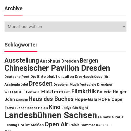
Archive
Schlagwörter
Ausstellung
Bergen
Autohaus Dresden
Chinesischer Pavillon Dresden
Die Ente bleibt draußen
Deutsche Post
Drei Haselnüsse für
Dresden
Aschenbrödel
Dresdner Musikfestspiele
Dresdner
Filmkritik
ElbUferei
Galerie Holger
WEITSICHT
Editorial
Film
Haus des Buches
John
Hope-Gala
HOPE Cape
Genuss
Kino
Town
Ladys Gin Night
Japanisches Palais
Landesbühnen Sachsen
La Saxe à Paris
Open Air
Lesung
Loriot
Meißen
Palais Sommer
Radebeul