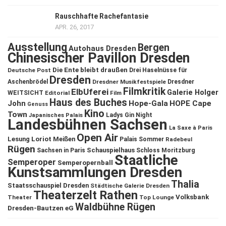
Rauschhafte Rachefantasie
APR. 26, 2017
Ausstellung
Bergen
Autohaus Dresden
Chinesischer Pavillon Dresden
Die Ente bleibt draußen
Deutsche Post
Drei Haselnüsse für
Dresden
Aschenbrödel
Dresdner Musikfestspiele
Dresdner
Filmkritik
ElbUferei
Galerie Holger
WEITSICHT
Editorial
Film
Haus des Buches
John
Hope-Gala
HOPE Cape
Genuss
Kino
Town
Ladys Gin Night
Japanisches Palais
Landesbühnen Sachsen
La Saxe à Paris
Open Air
Lesung
Loriot
Meißen
Palais Sommer
Radebeul
Rügen
Schauspielhaus
Sachsen in Paris
Schloss Moritzburg
Staatliche
Semperoper
Semperopernball
Kunstsammlungen Dresden
Thalia
Staatsschauspiel Dresden
Städtische Galerie Dresden
Theaterzelt Rathen
Volksbank
Theater
Top Lounge
Waldbühne Rügen
Dresden-Bautzen eG