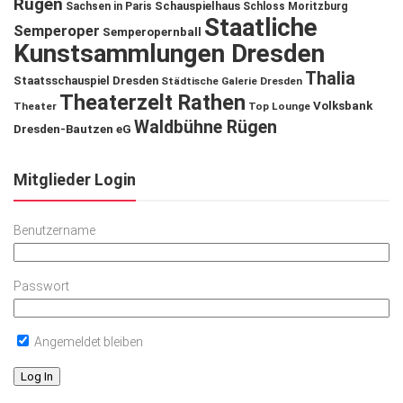
Rügen
Schauspielhaus
Sachsen in Paris
Schloss Moritzburg
Staatliche
Semperoper
Semperopernball
Kunstsammlungen Dresden
Thalia
Staatsschauspiel Dresden
Städtische Galerie Dresden
Theaterzelt Rathen
Volksbank
Theater
Top Lounge
Waldbühne Rügen
Dresden-Bautzen eG
Mitglieder Login
Benutzername
Passwort
Angemeldet bleiben