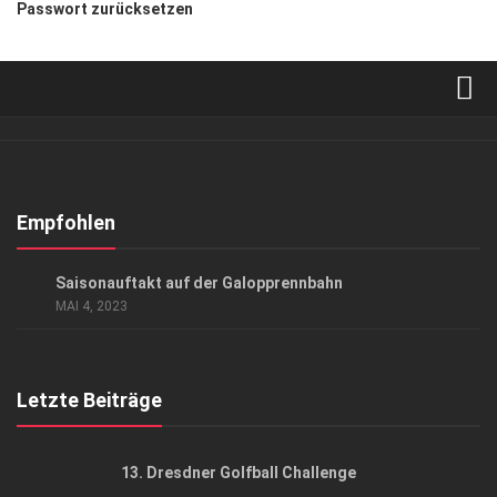
Passwort zurücksetzen
Verkaufsstellen
Abonnement
Kontakt, Impressum
Empfohlen
Datenschutzerklärung
EVENTS
Saisonauftakt auf der Galopprennbahn
AGB
MAI 4, 2023
Top Gesundheitsforum Dresden / Ostsachsen
Mediadaten
Letzte Beiträge
13. Dresdner Golfball Challenge