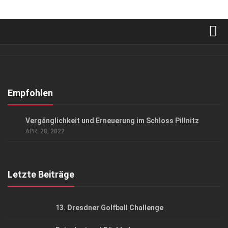
Verkaufsstellen
Abonnement
Kontakt, Impressum
Empfohlen
Datenschutzerklärung
KUNST & KULTUR
Vergänglichkeit und Erneuerung im Schloss Pillnitz
AGB
APR. 28, 2022
Top Gesundheitsforum Dresden / Ostsachsen
Mediadaten
Letzte Beiträge
13. Dresdner Golfball Challenge