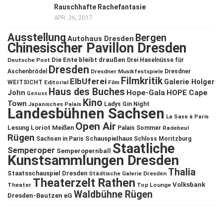
Rauschhafte Rachefantasie
APR. 26, 2017
Ausstellung
Bergen
Autohaus Dresden
Chinesischer Pavillon Dresden
Die Ente bleibt draußen
Deutsche Post
Drei Haselnüsse für
Dresden
Aschenbrödel
Dresdner Musikfestspiele
Dresdner
Filmkritik
ElbUferei
Galerie Holger
WEITSICHT
Editorial
Film
Haus des Buches
John
Hope-Gala
HOPE Cape
Genuss
Kino
Town
Ladys Gin Night
Japanisches Palais
Landesbühnen Sachsen
La Saxe à Paris
Open Air
Lesung
Loriot
Meißen
Palais Sommer
Radebeul
Rügen
Schauspielhaus
Sachsen in Paris
Schloss Moritzburg
Staatliche
Semperoper
Semperopernball
Kunstsammlungen Dresden
Thalia
Staatsschauspiel Dresden
Städtische Galerie Dresden
Theaterzelt Rathen
Volksbank
Theater
Top Lounge
Waldbühne Rügen
Dresden-Bautzen eG