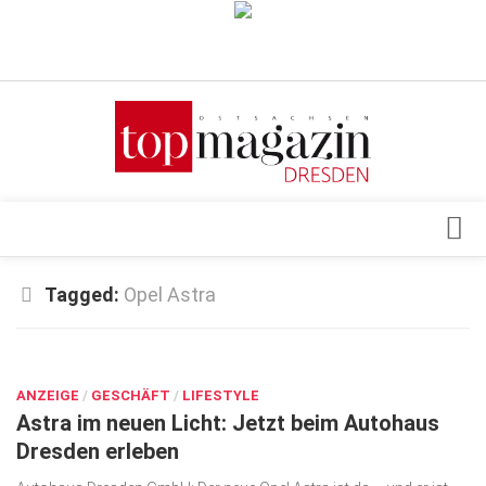
Verkaufsstellen
Abonnement
Kontakt, Impressum
Datenschutzerklärung
AGB
Architektur & Design
Tagged:
Opel Astra
Top Gesundheitsforum Dresden / Ostsachsen
Events
Mediadaten
MÄRZ 27, 2026
Genuss
ANZEIGE
Geschäft
/
GESCHÄFT
/
LIFESTYLE
Astra im neuen Licht: Jetzt beim Autohaus
gesund & schön
Dresden erleben
Gesellschaft