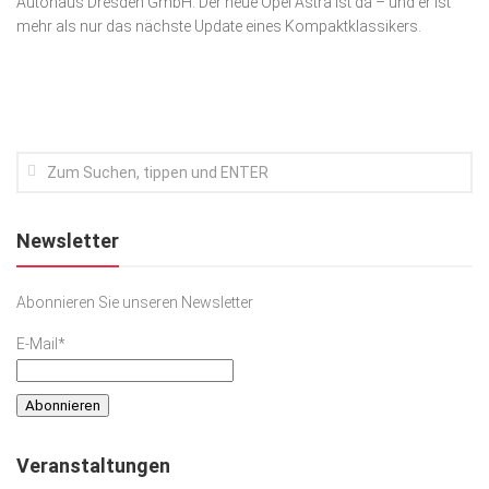
Autohaus Dresden GmbH: Der neue Opel Astra ist da – und er ist
mehr als nur das nächste Update eines Kompaktklassikers.
Kunst & Kultur
Lifestyle
Ausflug & Reise
Podcast
Top Branchen
SACHSEN IN PARIS
Newsletter
Abonnieren Sie unseren Newsletter
E-Mail*
Veranstaltungen