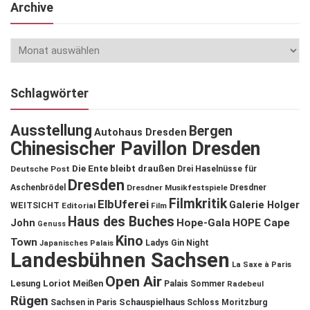
Archive
Schlagwörter
Ausstellung
Bergen
Autohaus Dresden
Chinesischer Pavillon Dresden
Die Ente bleibt draußen
Deutsche Post
Drei Haselnüsse für
Dresden
Aschenbrödel
Dresdner Musikfestspiele
Dresdner
Filmkritik
ElbUferei
Galerie Holger
WEITSICHT
Editorial
Film
Haus des Buches
John
Hope-Gala
HOPE Cape
Genuss
Kino
Town
Ladys Gin Night
Japanisches Palais
Landesbühnen Sachsen
La Saxe à Paris
Open Air
Lesung
Loriot
Meißen
Palais Sommer
Radebeul
Rügen
Schauspielhaus
Sachsen in Paris
Schloss Moritzburg