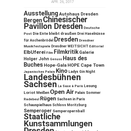
APR. 26, 2017
Ausstellung
Autohaus Dresden
Chinesischer
Bergen
Pavillon Dresden
Deutsche
Die Ente bleibt draußen
Post
Drei Haselnüsse
Dresden
für Aschenbrödel
Dresdner
Musikfestspiele
Dresdner WEITSICHT
Editorial
Filmkritik
ElbUferei
Galerie
Film
Haus des
Holger John
Genuss
Buches
Hope-Gala
HOPE Cape Town
Kino
Ladys Gin Night
Japanisches Palais
Landesbühnen
Sachsen
Lesung
La Saxe à Paris
Open Air
Loriot
Meißen
Palais Sommer
Rügen
Sachsen in Paris
Radebeul
Schauspielhaus
Schloss Moritzburg
Semperoper
Semperopernball
Staatliche
Kunstsammlungen
Dresden