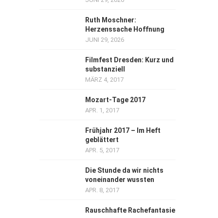
Ruth Moschner:
Herzenssache Hoffnung
JUNI 29, 2026
Filmfest Dresden: Kurz und
substanziell
MÄRZ 4, 2017
Mozart-Tage 2017
APR. 1, 2017
Frühjahr 2017 – Im Heft
geblättert
APR. 5, 2017
Die Stunde da wir nichts
voneinander wussten
APR. 8, 2017
Rauschhafte Rachefantasie