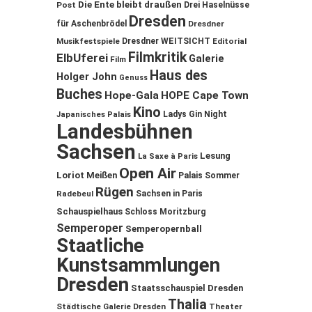
Die Ente bleibt draußen
Post
Drei Haselnüsse
Dresden
für Aschenbrödel
Dresdner
Musikfestspiele
Dresdner WEITSICHT
Editorial
Filmkritik
ElbUferei
Galerie
Film
Haus des
Holger John
Genuss
Buches
Hope-Gala
HOPE Cape Town
Kino
Ladys Gin Night
Japanisches Palais
Landesbühnen
Sachsen
Lesung
La Saxe à Paris
Open Air
Loriot
Meißen
Palais Sommer
Rügen
Sachsen in Paris
Radebeul
Schauspielhaus
Schloss Moritzburg
Semperoper
Semperopernball
Staatliche
Kunstsammlungen
Dresden
Staatsschauspiel Dresden
Thalia
Städtische Galerie Dresden
Theater