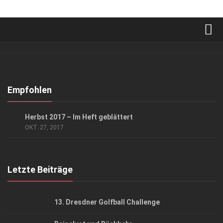
Verkaufsstellen
Abonnement
Kontakt, Impressum
Empfohlen
Datenschutzerklärung
DURCHS HEFT GEBLÄTTERT
Herbst 2017 – Im Heft geblättert
AGB
OKT. 27, 2017
Top Gesundheitsforum Dresden / Ostsachsen
Mediadaten
Letzte Beiträge
13. Dresdner Golfball Challenge