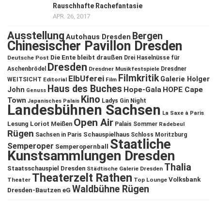
Rauschhafte Rachefantasie
APR. 26, 2017
Ausstellung
Bergen
Autohaus Dresden
Chinesischer Pavillon Dresden
Die Ente bleibt draußen
Deutsche Post
Drei Haselnüsse für
Dresden
Aschenbrödel
Dresdner Musikfestspiele
Dresdner
Filmkritik
ElbUferei
Galerie Holger
WEITSICHT
Editorial
Film
Haus des Buches
John
Hope-Gala
HOPE Cape
Genuss
Kino
Town
Ladys Gin Night
Japanisches Palais
Landesbühnen Sachsen
La Saxe à Paris
Open Air
Lesung
Loriot
Meißen
Palais Sommer
Radebeul
Rügen
Schauspielhaus
Sachsen in Paris
Schloss Moritzburg
Staatliche
Semperoper
Semperopernball
Kunstsammlungen Dresden
Thalia
Staatsschauspiel Dresden
Städtische Galerie Dresden
Theaterzelt Rathen
Volksbank
Theater
Top Lounge
Waldbühne Rügen
Dresden-Bautzen eG