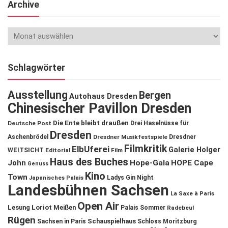
Archive
Schlagwörter
Ausstellung
Bergen
Autohaus Dresden
Chinesischer Pavillon Dresden
Die Ente bleibt draußen
Deutsche Post
Drei Haselnüsse für
Dresden
Aschenbrödel
Dresdner Musikfestspiele
Dresdner
Filmkritik
ElbUferei
Galerie Holger
WEITSICHT
Editorial
Film
Haus des Buches
John
Hope-Gala
HOPE Cape
Genuss
Kino
Town
Ladys Gin Night
Japanisches Palais
Landesbühnen Sachsen
La Saxe à Paris
Open Air
Lesung
Loriot
Meißen
Palais Sommer
Radebeul
Rügen
Schauspielhaus
Sachsen in Paris
Schloss Moritzburg