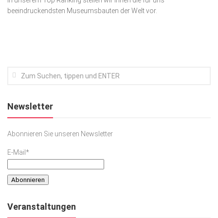
In unserem Top Ranking stellen wir Ihnen die für uns
beeindruckendsten Museumsbauten der Welt vor.
Kunst & Kultur
Lifestyle
Ausflug & Reise
Podcast
Top Branchen
SACHSEN IN PARIS
Newsletter
Abonnieren Sie unseren Newsletter
E-Mail*
Veranstaltungen