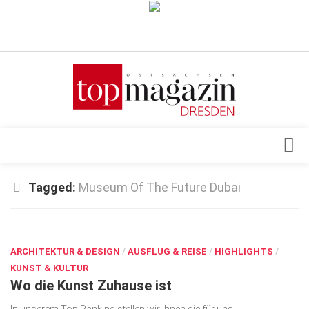
Verkaufsstellen
Abonnement
Kontakt, Impressum
Datenschutzerklärung
AGB
Architektur & Design
Tagged:
Museum Of The Future Dubai
Top Gesundheitsforum Dresden / Ostsachsen
Events
Mediadaten
MÄRZ 26, 2026
Genuss
ARCHITEKTUR & DESIGN
Geschäft
/
AUSFLUG & REISE
/
HIGHLIGHTS
/
KUNST & KULTUR
gesund & schön
Wo die Kunst Zuhause ist
Gesellschaft