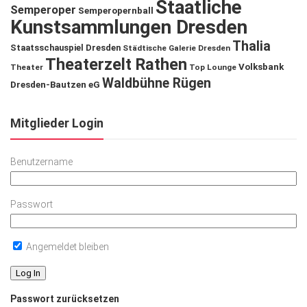
Staatliche
Semperoper
Semperopernball
Kunstsammlungen Dresden
Thalia
Staatsschauspiel Dresden
Städtische Galerie Dresden
Theaterzelt Rathen
Volksbank
Theater
Top Lounge
Waldbühne Rügen
Dresden-Bautzen eG
Mitglieder Login
Benutzername
Passwort
Angemeldet bleiben
Passwort zurücksetzen