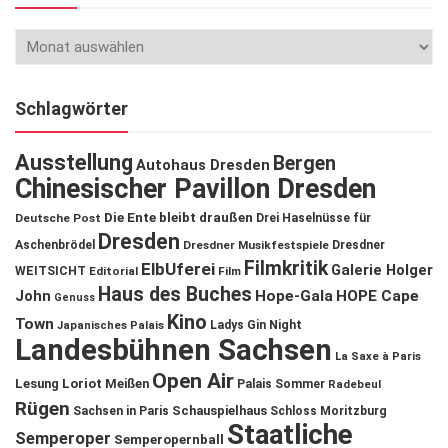
Schlagwörter
Ausstellung
Bergen
Autohaus Dresden
Chinesischer Pavillon Dresden
Die Ente bleibt draußen
Deutsche Post
Drei Haselnüsse für
Dresden
Aschenbrödel
Dresdner Musikfestspiele
Dresdner
Filmkritik
ElbUferei
Galerie Holger
WEITSICHT
Editorial
Film
Haus des Buches
John
Hope-Gala
HOPE Cape
Genuss
Kino
Town
Ladys Gin Night
Japanisches Palais
Landesbühnen Sachsen
La Saxe à Paris
Open Air
Lesung
Loriot
Meißen
Palais Sommer
Radebeul
Rügen
Schauspielhaus
Sachsen in Paris
Schloss Moritzburg
Staatliche
Semperoper
Semperopernball