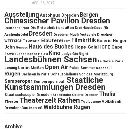
APR. 26, 2017
Ausstellung
Bergen
Autohaus Dresden
Chinesischer Pavillon Dresden
Die Ente bleibt draußen
Deutsche Post
Drei Haselnüsse für
Dresden
Aschenbrödel
Dresdner Musikfestspiele
Dresdner
Filmkritik
ElbUferei
Galerie Holger
WEITSICHT
Editorial
Film
Haus des Buches
John
Hope-Gala
HOPE Cape
Genuss
Kino
Town
Ladys Gin Night
Japanisches Palais
Landesbühnen Sachsen
La Saxe à Paris
Open Air
Lesung
Loriot
Meißen
Palais Sommer
Radebeul
Rügen
Schauspielhaus
Sachsen in Paris
Schloss Moritzburg
Staatliche
Semperoper
Semperopernball
Kunstsammlungen Dresden
Thalia
Staatsschauspiel Dresden
Städtische Galerie Dresden
Theaterzelt Rathen
Volksbank
Theater
Top Lounge
Waldbühne Rügen
Dresden-Bautzen eG
Archive