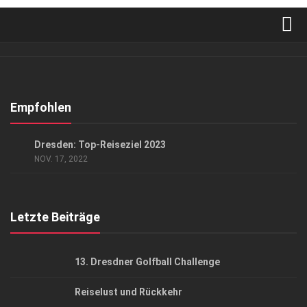
Verkaufsstellen
Abonnement
Kontakt, Impressum
Empfohlen
Datenschutzerklärung
AUSFLUG & REISE
Dresden: Top-Reiseziel 2023
AGB
NOV. 17, 2022
Top Gesundheitsforum Dresden / Ostsachsen
Mediadaten
Letzte Beiträge
13. Dresdner Golfball Challenge
Reiselust und Rückkehr