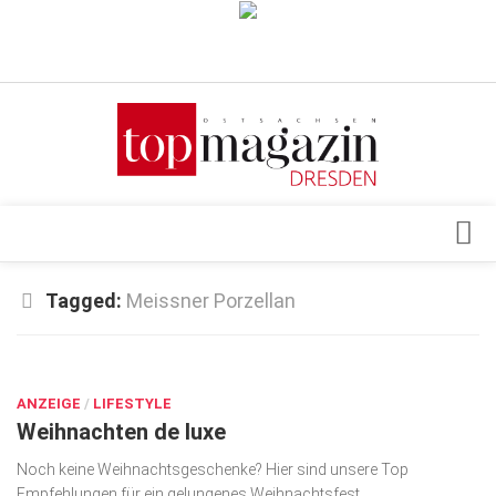
Verkaufsstellen
Abonnement
Kontakt, Impressum
Datenschutzerklärung
AGB
Architektur & Design
Tagged:
Meissner Porzellan
Top Gesundheitsforum Dresden / Ostsachsen
Events
Mediadaten
OKT. 16, 2023
Genuss
ANZEIGE
Geschäft
/
LIFESTYLE
Weihnachten de luxe
gesund & schön
Noch keine Weihnachtsgeschenke? Hier sind unsere Top
Gesellschaft
Empfehlungen für ein gelungenes Weihnachtsfest…