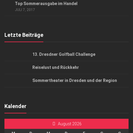
Top Sommerausgabe im Handel
AGB
JULI 7, 2017
Top Gesundheitsforum Dresden / Ostsachsen
Mediadaten
Letzte Beiträge
13. Dresdner Golfball Challenge
Reiselust und Rückkehr
Sommertheater in Dresden und der Region
Kalender
August 2026