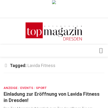
Verkaufsstellen
Abonnement
Kontakt, Impressum
Datenschutzerklärung
AGB
Architektur & Design
Tagged:
Lavida Fitness
Top Gesundheitsforum Dresden / Ostsachsen
Events
Mediadaten
OKT. 22, 2018
Genuss
ANZEIGE
Geschäft
/
EVENTS
/
SPORT
Einladung zur Eröffnung von Lavida Fitness
gesund & schön
in Dresden!
Gesellschaft