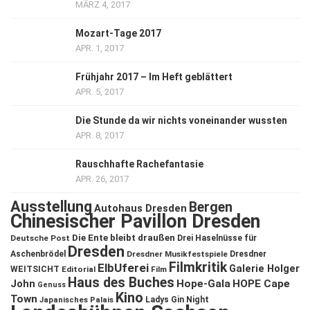
MÄRZ 4, 2017
Mozart-Tage 2017
APR. 1, 2017
Frühjahr 2017 – Im Heft geblättert
APR. 5, 2017
Die Stunde da wir nichts voneinander wussten
APR. 8, 2017
Rauschhafte Rachefantasie
APR. 26, 2017
Ausstellung
Bergen
Autohaus Dresden
Chinesischer Pavillon Dresden
Die Ente bleibt draußen
Deutsche Post
Drei Haselnüsse für
Dresden
Aschenbrödel
Dresdner Musikfestspiele
Dresdner
Filmkritik
ElbUferei
Galerie Holger
WEITSICHT
Editorial
Film
Haus des Buches
John
Hope-Gala
HOPE Cape
Genuss
Kino
Town
Ladys Gin Night
Japanisches Palais