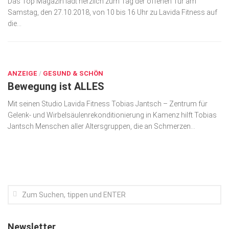
Das Top Magazin lädt herzlich zum Tag der offenen Tür am
Samstag, den 27.10.2018, von 10 bis 16 Uhr zu Lavida Fitness auf
Kunst & Kultur
die...
Lifestyle
JUNI 1, 2018
Ausflug & Reise
Podcast
ANZEIGE
/
GESUND & SCHÖN
Bewegung ist ALLES
Top Branchen
Mit seinen Studio Lavida Fitness Tobias Jantsch – Zentrum für
SACHSEN IN PARIS
Gelenk- und Wirbelsäulenrekonditionierung in Kamenz hilft Tobias
Jantsch Menschen aller Alters­gruppen, die an Schmer­zen...
Newsletter