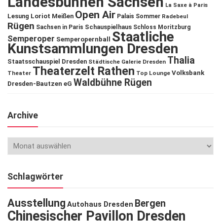
Landesbühnen Sachsen
La Saxe à Paris
Open Air
Lesung
Loriot
Meißen
Palais Sommer
Radebeul
Rügen
Schauspielhaus
Sachsen in Paris
Schloss Moritzburg
Staatliche
Semperoper
Semperopernball
Kunstsammlungen Dresden
Thalia
Staatsschauspiel Dresden
Städtische Galerie Dresden
Theaterzelt Rathen
Volksbank
Theater
Top Lounge
Waldbühne Rügen
Dresden-Bautzen eG
Archive
Schlagwörter
Ausstellung
Bergen
Autohaus Dresden
Chinesischer Pavillon Dresden