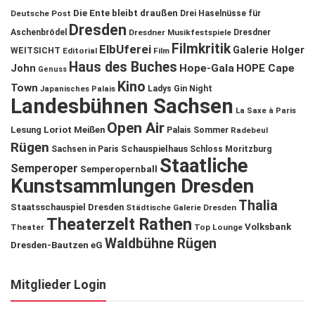
Die Ente bleibt draußen
Deutsche Post
Drei Haselnüsse für
Dresden
Aschenbrödel
Dresdner Musikfestspiele
Dresdner
Filmkritik
ElbUferei
Galerie Holger
WEITSICHT
Editorial
Film
Haus des Buches
John
Hope-Gala
HOPE Cape
Genuss
Kino
Town
Ladys Gin Night
Japanisches Palais
Landesbühnen Sachsen
La Saxe à Paris
Open Air
Lesung
Loriot
Meißen
Palais Sommer
Radebeul
Rügen
Schauspielhaus
Sachsen in Paris
Schloss Moritzburg
Staatliche
Semperoper
Semperopernball
Kunstsammlungen Dresden
Thalia
Staatsschauspiel Dresden
Städtische Galerie Dresden
Theaterzelt Rathen
Volksbank
Theater
Top Lounge
Waldbühne Rügen
Dresden-Bautzen eG
Mitglieder Login