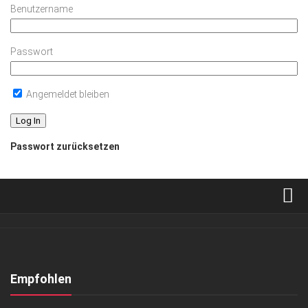
Benutzername
Passwort
Angemeldet bleiben
Passwort zurücksetzen
Verkaufsstellen
Abonnement
Kontakt, Impressum
Empfohlen
Datenschutzerklärung
EVENTS