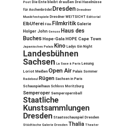
Die Ente bleibt draußen
Post
Drei Haselnüsse
Dresden
für Aschenbrödel
Dresdner
Musikfestspiele
Dresdner WEITSICHT
Editorial
Filmkritik
ElbUferei
Galerie
Film
Haus des
Holger John
Genuss
Buches
Hope-Gala
HOPE Cape Town
Kino
Ladys Gin Night
Japanisches Palais
Landesbühnen
Sachsen
Lesung
La Saxe à Paris
Open Air
Loriot
Meißen
Palais Sommer
Rügen
Sachsen in Paris
Radebeul
Schauspielhaus
Schloss Moritzburg
Semperoper
Semperopernball
Staatliche
Kunstsammlungen
Dresden
Staatsschauspiel Dresden
Thalia
Städtische Galerie Dresden
Theater