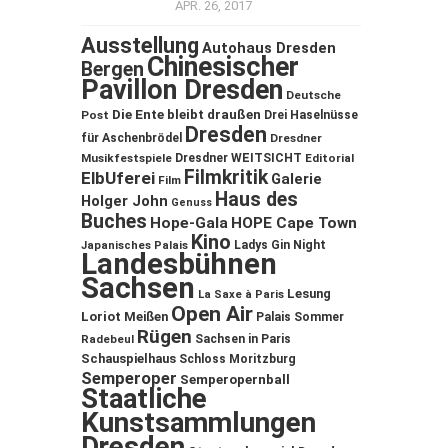
APR. 26, 2017
Ausstellung
Autohaus Dresden
Chinesischer
Bergen
Pavillon Dresden
Deutsche
Die Ente bleibt draußen
Post
Drei Haselnüsse
Dresden
für Aschenbrödel
Dresdner
Musikfestspiele
Dresdner WEITSICHT
Editorial
Filmkritik
ElbUferei
Galerie
Film
Haus des
Holger John
Genuss
Buches
Hope-Gala
HOPE Cape Town
Kino
Ladys Gin Night
Japanisches Palais
Landesbühnen
Sachsen
Lesung
La Saxe à Paris
Open Air
Loriot
Meißen
Palais Sommer
Rügen
Sachsen in Paris
Radebeul
Schauspielhaus
Schloss Moritzburg
Semperoper
Semperopernball
Staatliche
Kunstsammlungen
Dresden