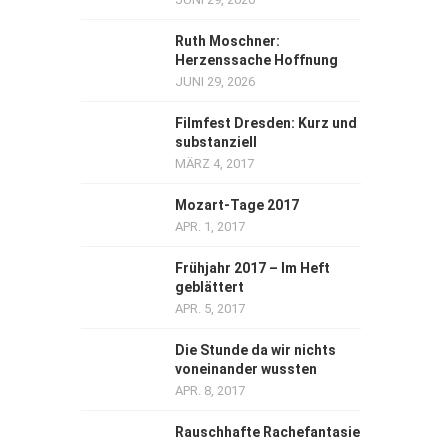
Ruth Moschner:
Herzenssache Hoffnung
JUNI 29, 2026
Filmfest Dresden: Kurz und
substanziell
MÄRZ 4, 2017
Mozart-Tage 2017
APR. 1, 2017
Frühjahr 2017 – Im Heft
geblättert
APR. 5, 2017
Die Stunde da wir nichts
voneinander wussten
APR. 8, 2017
Rauschhafte Rachefantasie