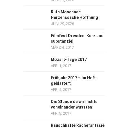
Ruth Moschner:
Herzenssache Hoffnung
JUNI 29, 2026
Filmfest Dresden: Kurz und
substanziell
MÄRZ 4, 2017
Mozart-Tage 2017
APR. 1, 2017
Frühjahr 2017 – Im Heft
geblättert
APR. 5, 2017
Die Stunde da wir nichts
voneinander wussten
APR. 8, 2017
Rauschhafte Rachefantasie