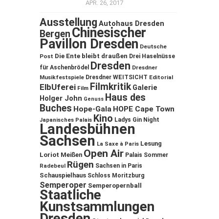
APR. 26, 2017
Ausstellung
Autohaus Dresden
Chinesischer
Bergen
Pavillon Dresden
Deutsche
Die Ente bleibt draußen
Post
Drei Haselnüsse
Dresden
für Aschenbrödel
Dresdner
Musikfestspiele
Dresdner WEITSICHT
Editorial
Filmkritik
ElbUferei
Galerie
Film
Haus des
Holger John
Genuss
Buches
Hope-Gala
HOPE Cape Town
Kino
Ladys Gin Night
Japanisches Palais
Landesbühnen
Sachsen
Lesung
La Saxe à Paris
Open Air
Loriot
Meißen
Palais Sommer
Rügen
Sachsen in Paris
Radebeul
Schauspielhaus
Schloss Moritzburg
Semperoper
Semperopernball
Staatliche
Kunstsammlungen
Dresden