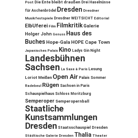
Die Ente bleibt draußen
Post
Drei Haselnüsse
Dresden
für Aschenbrödel
Dresdner
Musikfestspiele
Dresdner WEITSICHT
Editorial
Filmkritik
ElbUferei
Galerie
Film
Haus des
Holger John
Genuss
Buches
Hope-Gala
HOPE Cape Town
Kino
Ladys Gin Night
Japanisches Palais
Landesbühnen
Sachsen
Lesung
La Saxe à Paris
Open Air
Loriot
Meißen
Palais Sommer
Rügen
Sachsen in Paris
Radebeul
Schauspielhaus
Schloss Moritzburg
Semperoper
Semperopernball
Staatliche
Kunstsammlungen
Dresden
Staatsschauspiel Dresden
Thalia
Städtische Galerie Dresden
Theater