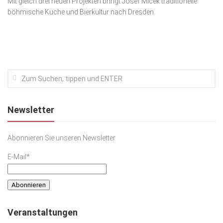
Mit gleich drei neuen Projekten bringt Josef Míček traditionelle
böhmische Küche und Bierkultur nach Dresden.
Kunst & Kultur
Lifestyle
Ausflug & Reise
Podcast
Top Branchen
SACHSEN IN PARIS
Newsletter
Abonnieren Sie unseren Newsletter
E-Mail*
Veranstaltungen