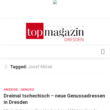
Verkaufsstellen
Abonnement
Kontakt, Impressum
Datenschutzerklärung
AGB
Architektur & Design
Tagged:
Josef Míček
Top Gesundheitsforum Dresden / Ostsachsen
Events
Mediadaten
JUNI 23, 2025
Genuss
ANZEIGE
Geschäft
/
GENUSS
Dreimal tschechisch – neue Genussadressen
gesund & schön
in Dresden
Gesellschaft