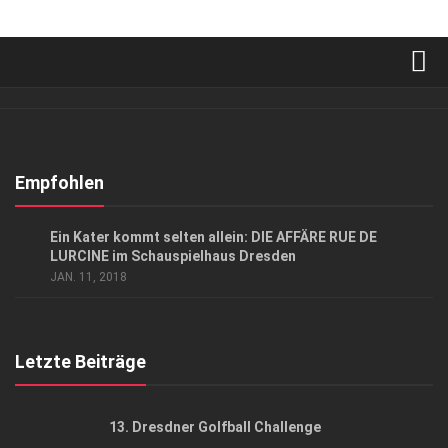
Verkaufsstellen
Abonnement
Kontakt, Impressum
Empfohlen
Datenschutzerklärung
KUNST & KULTUR
Ein Kater kommt selten allein: DIE AFFÄRE RUE DE
AGB
LURCINE im Schauspielhaus Dresden
JAN. 11, 2018
Top Gesundheitsforum Dresden / Ostsachsen
Mediadaten
Letzte Beiträge
13. Dresdner Golfball Challenge