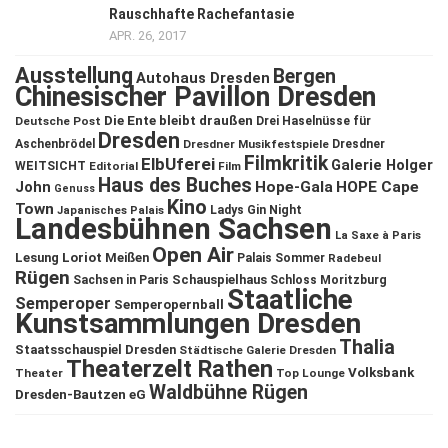
Rauschhafte Rachefantasie
APR. 26, 2017
Ausstellung
Bergen
Autohaus Dresden
Chinesischer Pavillon Dresden
Die Ente bleibt draußen
Deutsche Post
Drei Haselnüsse für
Dresden
Aschenbrödel
Dresdner Musikfestspiele
Dresdner
Filmkritik
ElbUferei
Galerie Holger
WEITSICHT
Editorial
Film
Haus des Buches
John
Hope-Gala
HOPE Cape
Genuss
Kino
Town
Ladys Gin Night
Japanisches Palais
Landesbühnen Sachsen
La Saxe à Paris
Open Air
Lesung
Loriot
Meißen
Palais Sommer
Radebeul
Rügen
Schauspielhaus
Sachsen in Paris
Schloss Moritzburg
Staatliche
Semperoper
Semperopernball
Kunstsammlungen Dresden
Thalia
Staatsschauspiel Dresden
Städtische Galerie Dresden
Theaterzelt Rathen
Volksbank
Theater
Top Lounge
Waldbühne Rügen
Dresden-Bautzen eG