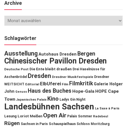
Archive
Schlagwörter
Ausstellung
Bergen
Autohaus Dresden
Chinesischer Pavillon Dresden
Die Ente bleibt draußen
Deutsche Post
Drei Haselnüsse für
Dresden
Aschenbrödel
Dresdner Musikfestspiele
Dresdner
Filmkritik
ElbUferei
Galerie Holger
WEITSICHT
Editorial
Film
Haus des Buches
John
Hope-Gala
HOPE Cape
Genuss
Kino
Town
Ladys Gin Night
Japanisches Palais
Landesbühnen Sachsen
La Saxe à Paris
Open Air
Lesung
Loriot
Meißen
Palais Sommer
Radebeul
Rügen
Schauspielhaus
Sachsen in Paris
Schloss Moritzburg