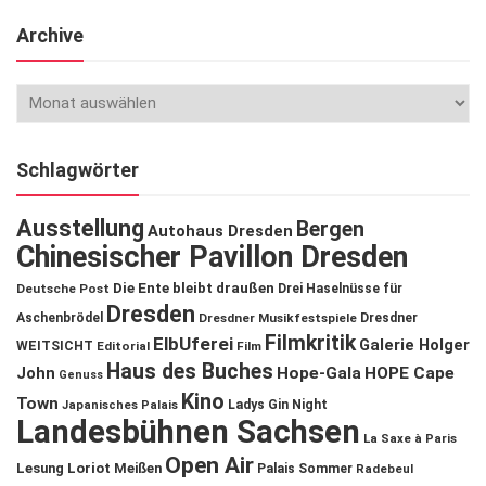
Archive
Schlagwörter
Ausstellung
Bergen
Autohaus Dresden
Chinesischer Pavillon Dresden
Die Ente bleibt draußen
Deutsche Post
Drei Haselnüsse für
Dresden
Aschenbrödel
Dresdner Musikfestspiele
Dresdner
Filmkritik
ElbUferei
Galerie Holger
WEITSICHT
Editorial
Film
Haus des Buches
John
Hope-Gala
HOPE Cape
Genuss
Kino
Town
Ladys Gin Night
Japanisches Palais
Landesbühnen Sachsen
La Saxe à Paris
Open Air
Lesung
Loriot
Meißen
Palais Sommer
Radebeul