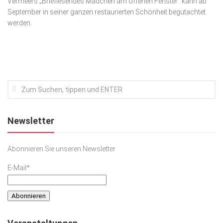
Vermeers „Brieflesendes Mädchen am offenen Fenster“ kann ab
September in seiner ganzen restaurierten Schönheit begutachtet
Kunst & Kultur
werden.
Lifestyle
Ausflug & Reise
Podcast
Top Branchen
SACHSEN IN PARIS
Newsletter
Abonnieren Sie unseren Newsletter
E-Mail*