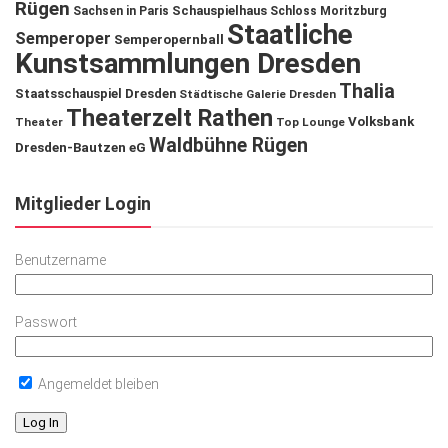
Rügen
Schauspielhaus
Sachsen in Paris
Schloss Moritzburg
Staatliche
Semperoper
Semperopernball
Kunstsammlungen Dresden
Thalia
Staatsschauspiel Dresden
Städtische Galerie Dresden
Theaterzelt Rathen
Volksbank
Theater
Top Lounge
Waldbühne Rügen
Dresden-Bautzen eG
Mitglieder Login
Benutzername
Passwort
Angemeldet bleiben