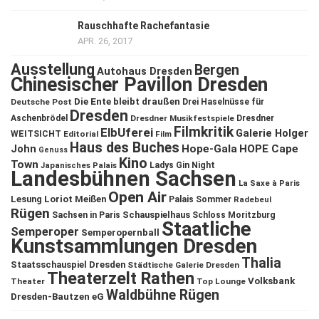
Rauschhafte Rachefantasie
APR. 26, 2017
Ausstellung
Bergen
Autohaus Dresden
Chinesischer Pavillon Dresden
Die Ente bleibt draußen
Deutsche Post
Drei Haselnüsse für
Dresden
Aschenbrödel
Dresdner Musikfestspiele
Dresdner
Filmkritik
ElbUferei
Galerie Holger
WEITSICHT
Editorial
Film
Haus des Buches
John
Hope-Gala
HOPE Cape
Genuss
Kino
Town
Ladys Gin Night
Japanisches Palais
Landesbühnen Sachsen
La Saxe à Paris
Open Air
Lesung
Loriot
Meißen
Palais Sommer
Radebeul
Rügen
Schauspielhaus
Sachsen in Paris
Schloss Moritzburg
Staatliche
Semperoper
Semperopernball
Kunstsammlungen Dresden
Thalia
Staatsschauspiel Dresden
Städtische Galerie Dresden
Theaterzelt Rathen
Volksbank
Theater
Top Lounge
Waldbühne Rügen
Dresden-Bautzen eG