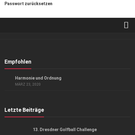
Passwort zurücksetzen
Verkaufsstellen
Abonnement
Kontakt, Impressum
Empfohlen
Datenschutzerklärung
KUNST & KULTUR
Harmonie und Ordnung
AGB
MÄRZ 23, 2020
Top Gesundheitsforum Dresden / Ostsachsen
Mediadaten
Letzte Beiträge
13. Dresdner Golfball Challenge