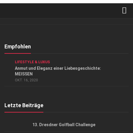
Verkaufsstellen
Abonnement
Kontakt, Impressum
Empfohlen
Datenschutzerklärung
ANZEIGE
/
ARCHITEKTUR & DESIGN
/
LIFESTYLE
/
LIFESTYLE & LUXUS
AGB
Anmut und Eleganz einer Liebesgeschichte:
MEISSEN
Top Gesundheitsforum Dresden / Ostsachsen
OKT. 16, 2020
Mediadaten
Letzte Beiträge
13. Dresdner Golfball Challenge