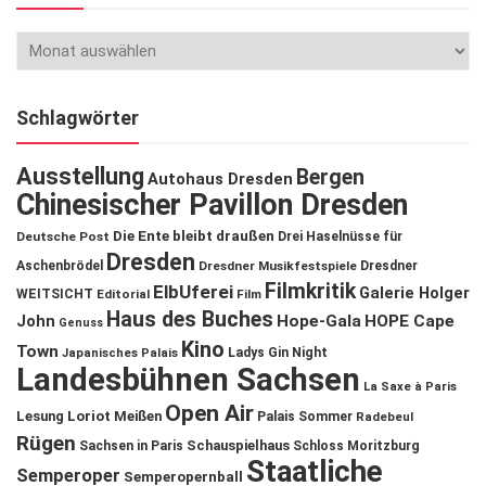
Schlagwörter
Ausstellung
Bergen
Autohaus Dresden
Chinesischer Pavillon Dresden
Die Ente bleibt draußen
Deutsche Post
Drei Haselnüsse für
Dresden
Aschenbrödel
Dresdner Musikfestspiele
Dresdner
Filmkritik
ElbUferei
Galerie Holger
WEITSICHT
Editorial
Film
Haus des Buches
John
Hope-Gala
HOPE Cape
Genuss
Kino
Town
Ladys Gin Night
Japanisches Palais
Landesbühnen Sachsen
La Saxe à Paris
Open Air
Lesung
Loriot
Meißen
Palais Sommer
Radebeul
Rügen
Schauspielhaus
Sachsen in Paris
Schloss Moritzburg
Staatliche
Semperoper
Semperopernball