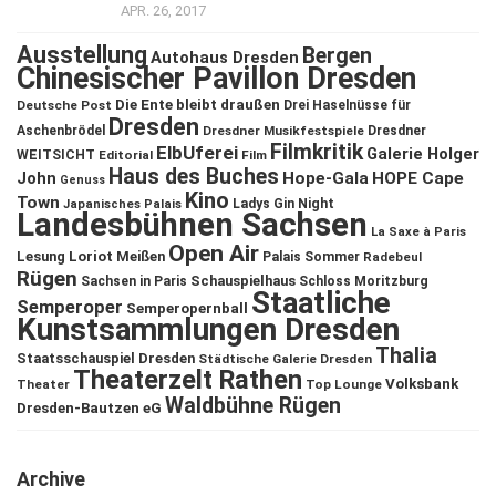
APR. 26, 2017
Ausstellung
Bergen
Autohaus Dresden
Chinesischer Pavillon Dresden
Die Ente bleibt draußen
Deutsche Post
Drei Haselnüsse für
Dresden
Aschenbrödel
Dresdner Musikfestspiele
Dresdner
Filmkritik
ElbUferei
Galerie Holger
WEITSICHT
Editorial
Film
Haus des Buches
John
Hope-Gala
HOPE Cape
Genuss
Kino
Town
Ladys Gin Night
Japanisches Palais
Landesbühnen Sachsen
La Saxe à Paris
Open Air
Lesung
Loriot
Meißen
Palais Sommer
Radebeul
Rügen
Schauspielhaus
Sachsen in Paris
Schloss Moritzburg
Staatliche
Semperoper
Semperopernball
Kunstsammlungen Dresden
Thalia
Staatsschauspiel Dresden
Städtische Galerie Dresden
Theaterzelt Rathen
Volksbank
Theater
Top Lounge
Waldbühne Rügen
Dresden-Bautzen eG
Archive