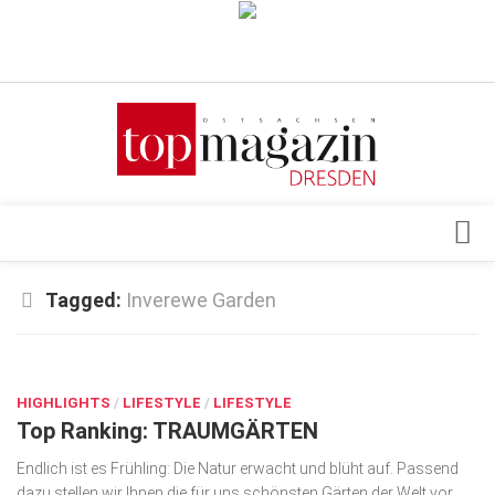
Verkaufsstellen
Abonnement
Kontakt, Impressum
Datenschutzerklärung
AGB
Architektur & Design
Tagged:
Inverewe Garden
Top Gesundheitsforum Dresden / Ostsachsen
Events
Mediadaten
MÄRZ 26, 2025
Genuss
HIGHLIGHTS
Geschäft
/
LIFESTYLE
/
LIFESTYLE
Top Ranking: TRAUMGÄRTEN
gesund & schön
Endlich ist es Frühling: Die Natur erwacht und blüht auf. Pas­send
Gesellschaft
dazu stellen wir Ihnen die für uns schönsten Gärten der Welt vor.