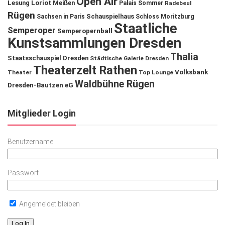
Open Air
Lesung
Loriot
Meißen
Palais Sommer
Radebeul
Rügen
Schauspielhaus
Sachsen in Paris
Schloss Moritzburg
Staatliche
Semperoper
Semperopernball
Kunstsammlungen Dresden
Thalia
Staatsschauspiel Dresden
Städtische Galerie Dresden
Theaterzelt Rathen
Volksbank
Theater
Top Lounge
Waldbühne Rügen
Dresden-Bautzen eG
Mitglieder Login
Benutzername
Passwort
Angemeldet bleiben