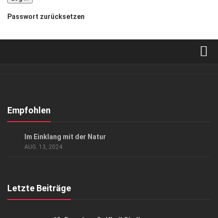
Passwort zurücksetzen
Verkaufsstellen
Abonnement
Kontakt, Impressum
Empfohlen
Datenschutzerklärung
EVENTS
/
KUNST & KULTUR
Im Einklang mit der Natur
AGB
AUG. 13, 2024
Top Gesundheitsforum Dresden / Ostsachsen
Mediadaten
Letzte Beiträge