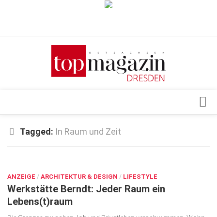
Verkaufsstellen
Abonnement
Kontakt, Impressum
Datenschutzerklärung
AGB
Architektur & Design
Tagged:
In Raum und Zeit
Top Gesundheitsforum Dresden / Ostsachsen
Events
Mediadaten
DEZ. 14, 2020
Genuss
ANZEIGE
Geschäft
/
ARCHITEKTUR & DESIGN
/
LIFESTYLE
Werkstätte Berndt: Jeder Raum ein
gesund & schön
Lebens(t)raum
Gesellschaft