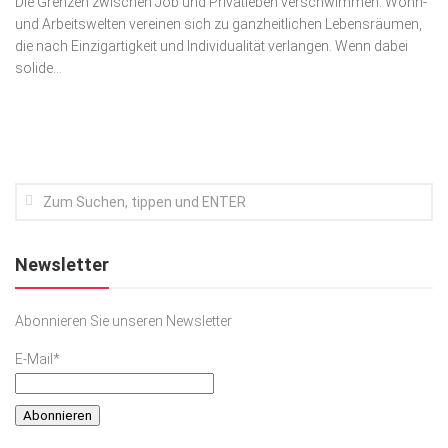
Die Grenzen zwischen Job und Privatleben verschwimmen. Wohn-
und Arbeitswelten vereinen sich zu ganzheitlichen Lebens­räumen,
Kunst & Kultur
die nach Einzigartigkeit und Individualität verlangen. Wenn dabei
Lifestyle
solide...
Ausflug & Reise
Podcast
Top Branchen
SACHSEN IN PARIS
Newsletter
Abonnieren Sie unseren Newsletter
E-Mail*