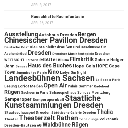
APR. 8, 2017
Rauschhafte Rachefantasie
APR. 26, 2017
Ausstellung
Bergen
Autohaus Dresden
Chinesischer Pavillon Dresden
Die Ente bleibt draußen
Deutsche Post
Drei Haselnüsse für
Dresden
Aschenbrödel
Dresdner Musikfestspiele
Dresdner
Filmkritik
ElbUferei
Galerie Holger
WEITSICHT
Editorial
Film
Haus des Buches
John
Hope-Gala
HOPE Cape
Genuss
Kino
Town
Ladys Gin Night
Japanisches Palais
Landesbühnen Sachsen
La Saxe à Paris
Open Air
Lesung
Loriot
Meißen
Palais Sommer
Radebeul
Rügen
Schauspielhaus
Sachsen in Paris
Schloss Moritzburg
Staatliche
Semperoper
Semperopernball
Kunstsammlungen Dresden
Thalia
Staatsschauspiel Dresden
Städtische Galerie Dresden
Theaterzelt Rathen
Volksbank
Theater
Top Lounge
Waldbühne Rügen
Dresden-Bautzen eG