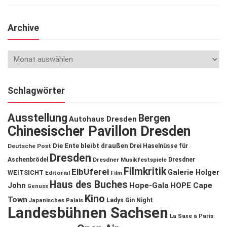
Archive
Schlagwörter
Ausstellung
Bergen
Autohaus Dresden
Chinesischer Pavillon Dresden
Die Ente bleibt draußen
Deutsche Post
Drei Haselnüsse für
Dresden
Aschenbrödel
Dresdner Musikfestspiele
Dresdner
Filmkritik
ElbUferei
Galerie Holger
WEITSICHT
Editorial
Film
Haus des Buches
John
Hope-Gala
HOPE Cape
Genuss
Kino
Town
Ladys Gin Night
Japanisches Palais
Landesbühnen Sachsen
La Saxe à Paris