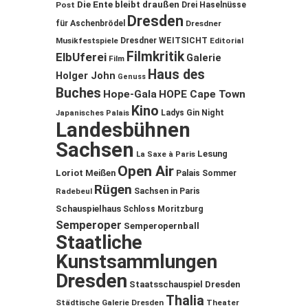
Die Ente bleibt draußen
Post
Drei Haselnüsse
Dresden
für Aschenbrödel
Dresdner
Musikfestspiele
Dresdner WEITSICHT
Editorial
Filmkritik
ElbUferei
Galerie
Film
Haus des
Holger John
Genuss
Buches
Hope-Gala
HOPE Cape Town
Kino
Ladys Gin Night
Japanisches Palais
Landesbühnen
Sachsen
Lesung
La Saxe à Paris
Open Air
Loriot
Meißen
Palais Sommer
Rügen
Sachsen in Paris
Radebeul
Schauspielhaus
Schloss Moritzburg
Semperoper
Semperopernball
Staatliche
Kunstsammlungen
Dresden
Staatsschauspiel Dresden
Thalia
Städtische Galerie Dresden
Theater