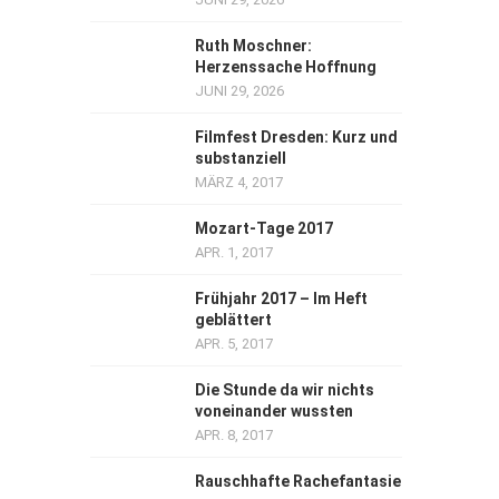
Ruth Moschner:
Herzenssache Hoffnung
JUNI 29, 2026
Filmfest Dresden: Kurz und
substanziell
MÄRZ 4, 2017
Mozart-Tage 2017
APR. 1, 2017
Frühjahr 2017 – Im Heft
geblättert
APR. 5, 2017
Die Stunde da wir nichts
voneinander wussten
APR. 8, 2017
Rauschhafte Rachefantasie