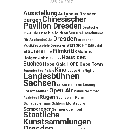
APR. 26, 2017
Ausstellung
Autohaus Dresden
Chinesischer
Bergen
Pavillon Dresden
Deutsche
Die Ente bleibt draußen
Post
Drei Haselnüsse
Dresden
für Aschenbrödel
Dresdner
Musikfestspiele
Dresdner WEITSICHT
Editorial
Filmkritik
ElbUferei
Galerie
Film
Haus des
Holger John
Genuss
Buches
Hope-Gala
HOPE Cape Town
Kino
Ladys Gin Night
Japanisches Palais
Landesbühnen
Sachsen
Lesung
La Saxe à Paris
Open Air
Loriot
Meißen
Palais Sommer
Rügen
Sachsen in Paris
Radebeul
Schauspielhaus
Schloss Moritzburg
Semperoper
Semperopernball
Staatliche
Kunstsammlungen
Dresden