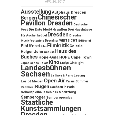
APR. 26, 2017
Ausstellung
Autohaus Dresden
Chinesischer
Bergen
Pavillon Dresden
Deutsche
Die Ente bleibt draußen
Post
Drei Haselnüsse
Dresden
für Aschenbrödel
Dresdner
Musikfestspiele
Dresdner WEITSICHT
Editorial
Filmkritik
ElbUferei
Galerie
Film
Haus des
Holger John
Genuss
Buches
Hope-Gala
HOPE Cape Town
Kino
Ladys Gin Night
Japanisches Palais
Landesbühnen
Sachsen
Lesung
La Saxe à Paris
Open Air
Loriot
Meißen
Palais Sommer
Rügen
Sachsen in Paris
Radebeul
Schauspielhaus
Schloss Moritzburg
Semperoper
Semperopernball
Staatliche
Kunstsammlungen
Dresden