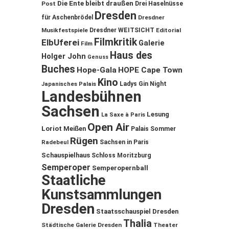
Die Ente bleibt draußen
Post
Drei Haselnüsse
Dresden
für Aschenbrödel
Dresdner
Musikfestspiele
Dresdner WEITSICHT
Editorial
Filmkritik
ElbUferei
Galerie
Film
Haus des
Holger John
Genuss
Buches
Hope-Gala
HOPE Cape Town
Kino
Ladys Gin Night
Japanisches Palais
Landesbühnen
Sachsen
Lesung
La Saxe à Paris
Open Air
Loriot
Meißen
Palais Sommer
Rügen
Sachsen in Paris
Radebeul
Schauspielhaus
Schloss Moritzburg
Semperoper
Semperopernball
Staatliche
Kunstsammlungen
Dresden
Staatsschauspiel Dresden
Thalia
Städtische Galerie Dresden
Theater