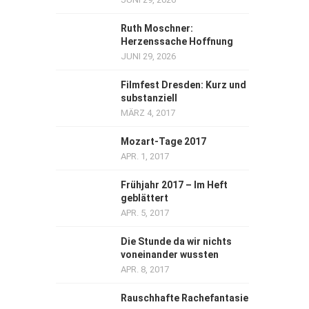
Ruth Moschner:
Herzenssache Hoffnung
JUNI 29, 2026
Filmfest Dresden: Kurz und
substanziell
MÄRZ 4, 2017
Mozart-Tage 2017
APR. 1, 2017
Frühjahr 2017 – Im Heft
geblättert
APR. 5, 2017
Die Stunde da wir nichts
voneinander wussten
APR. 8, 2017
Rauschhafte Rachefantasie