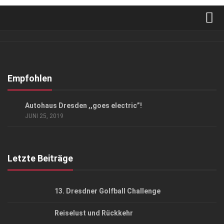
Verkaufsstellen
Abonnement
Kontakt, Impressum
Empfohlen
Datenschutzerklärung
ANZEIGE
/
GESCHÄFT
Autohaus Dresden ,,goes electric”!
AGB
JUNI 25, 2019
Top Gesundheitsforum Dresden / Ostsachsen
Mediadaten
Letzte Beiträge
13. Dresdner Golfball Challenge
Reiselust und Rückkehr