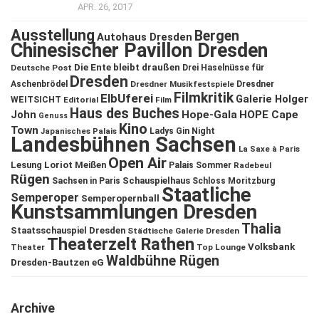
APR. 26, 2017
Ausstellung
Bergen
Autohaus Dresden
Chinesischer Pavillon Dresden
Die Ente bleibt draußen
Deutsche Post
Drei Haselnüsse für
Dresden
Aschenbrödel
Dresdner Musikfestspiele
Dresdner
Filmkritik
ElbUferei
Galerie Holger
WEITSICHT
Editorial
Film
Haus des Buches
John
Hope-Gala
HOPE Cape
Genuss
Kino
Town
Ladys Gin Night
Japanisches Palais
Landesbühnen Sachsen
La Saxe à Paris
Open Air
Lesung
Loriot
Meißen
Palais Sommer
Radebeul
Rügen
Schauspielhaus
Sachsen in Paris
Schloss Moritzburg
Staatliche
Semperoper
Semperopernball
Kunstsammlungen Dresden
Thalia
Staatsschauspiel Dresden
Städtische Galerie Dresden
Theaterzelt Rathen
Volksbank
Theater
Top Lounge
Waldbühne Rügen
Dresden-Bautzen eG
Archive