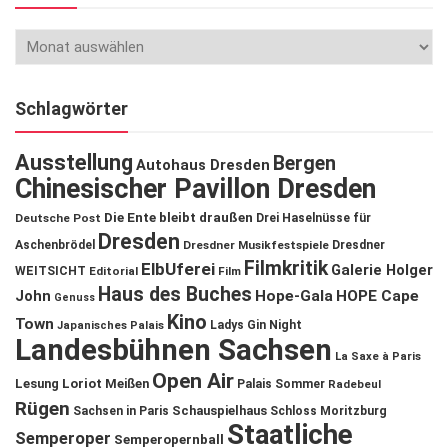
Schlagwörter
Ausstellung
Bergen
Autohaus Dresden
Chinesischer Pavillon Dresden
Die Ente bleibt draußen
Deutsche Post
Drei Haselnüsse für
Dresden
Aschenbrödel
Dresdner Musikfestspiele
Dresdner
Filmkritik
ElbUferei
Galerie Holger
WEITSICHT
Editorial
Film
Haus des Buches
John
Hope-Gala
HOPE Cape
Genuss
Kino
Town
Ladys Gin Night
Japanisches Palais
Landesbühnen Sachsen
La Saxe à Paris
Open Air
Lesung
Loriot
Meißen
Palais Sommer
Radebeul
Rügen
Schauspielhaus
Sachsen in Paris
Schloss Moritzburg
Staatliche
Semperoper
Semperopernball