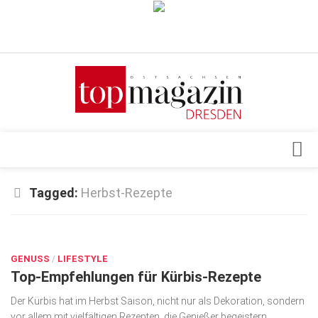
Verkaufsstellen
Abonnement
Kontakt, Impressum
Datenschutzerklärung
AGB
Architektur & Design
Tagged:
Herbst-Rezepte
Top Gesundheitsforum Dresden / Ostsachsen
Events
Mediadaten
OKT. 15, 2025
Genuss
GENUSS
Geschäft
/
LIFESTYLE
Top-Empfehlungen für Kürbis-Rezepte
gesund & schön
Der Kürbis hat im Herbst Saison, nicht nur als Dekoration, sondern
Gesellschaft
vor allem mit vielfältigen Rezepten, die Genießer begeistern.