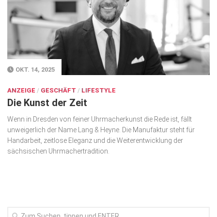
Gesellschaft
Kunst & Kultur
Lifestyle
Ausflug & Reise
OKT. 14, 2025
Podcast
ANZEIGE
/
GESCHÄFT
/
LIFESTYLE
Die Kunst der Zeit
Top Branchen
Wenn in Dresden von feiner Uhrmacherkunst die Rede ist, fällt
SACHSEN IN PARIS
unweigerlich der Name Lang & Heyne. Die Manufaktur steht für
Hand­arbeit, zeitlose Eleganz und die Weiterent­wicklung der
sächsischen Uhr­macher­tradition.