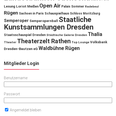
Open Air
Lesung
Loriot
Meißen
Palais Sommer
Radebeul
Rügen
Schauspielhaus
Sachsen in Paris
Schloss Moritzburg
Staatliche
Semperoper
Semperopernball
Kunstsammlungen Dresden
Thalia
Staatsschauspiel Dresden
Städtische Galerie Dresden
Theaterzelt Rathen
Volksbank
Theater
Top Lounge
Waldbühne Rügen
Dresden-Bautzen eG
Mitglieder Login
Benutzername
Passwort
Angemeldet bleiben