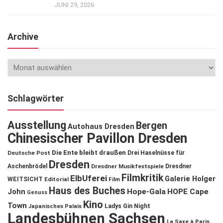
JUNI 29, 2026
Archive
Schlagwörter
Ausstellung
Bergen
Autohaus Dresden
Chinesischer Pavillon Dresden
Die Ente bleibt draußen
Deutsche Post
Drei Haselnüsse für
Dresden
Aschenbrödel
Dresdner Musikfestspiele
Dresdner
Filmkritik
ElbUferei
Galerie Holger
WEITSICHT
Editorial
Film
Haus des Buches
John
Hope-Gala
HOPE Cape
Genuss
Kino
Town
Ladys Gin Night
Japanisches Palais
Landesbühnen Sachsen
La Saxe à Paris