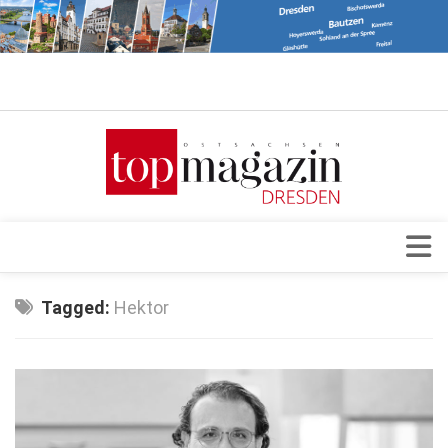
Verkaufsstellen
Abonnement
Kontakt, Impressum
Datenschutzerklärung
AGB
Architektur & Design
Tagged:
Hektor
Top Gesundheitsforum Dresden / Ostsachsen
Events
Mediadaten
Genuss
Geschäft
gesund & schön