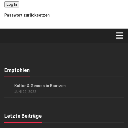
Passwort zurücksetzen
Verkaufsstellen
Abonnement
Kontakt, Impressum
Empfohlen
Datenschutzerklärung
AUSFLUG & REISE
Kultur & Genuss in Bautzen
AGB
JUNI 29, 2022
Top Gesundheitsforum Dresden / Ostsachsen
Mediadaten
Letzte Beiträge