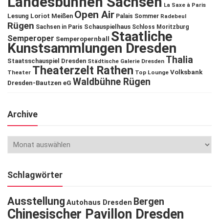
Landesbühnen Sachsen
La Saxe à Paris
Open Air
Lesung
Loriot
Meißen
Palais Sommer
Radebeul
Rügen
Schauspielhaus
Sachsen in Paris
Schloss Moritzburg
Staatliche
Semperoper
Semperopernball
Kunstsammlungen Dresden
Thalia
Staatsschauspiel Dresden
Städtische Galerie Dresden
Theaterzelt Rathen
Volksbank
Theater
Top Lounge
Waldbühne Rügen
Dresden-Bautzen eG
Archive
Schlagwörter
Ausstellung
Bergen
Autohaus Dresden
Chinesischer Pavillon Dresden