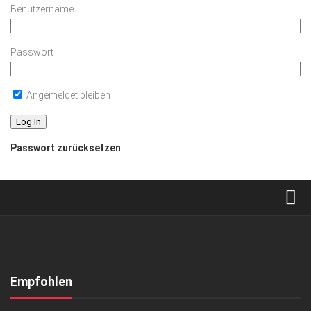
Benutzername
Passwort
Angemeldet bleiben
Passwort zurücksetzen
Verkaufsstellen
Abonnement
Kontakt, Impressum
Empfohlen
Datenschutzerklärung
GESELLSCHAFT