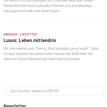
Die Heinrich-Schütz-Residenz am Dresdner Neu­markt vereint
flexible Wohnformen, kulturelle Offenheit und eine lebendige
Kunst & Kultur
Hausgemeinschaft unter einem Dach.
Lifestyle
DEZ. 12, 2023
Ausflug & Reise
Podcast
ANZEIGE
/
LIFESTYLE
Luxus: Leben mittendrin
Top Branchen
Wir interviewten zum Thema ,,Was bedeutet Luxus heute?” Carla
SACHSEN IN PARIS
Zumpe, die eines der exklusivsten Häuser der Stadt leitet: die
Heinrich-Schütz-Residenz am Neumarkt in Dresden.
Newsletter