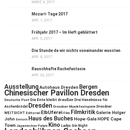
MÄRZ 4, 2017
Mozart-Tage 2017
APR. 1, 2017
Frühjahr 2017 – Im Heft geblättert
APR. 5, 2017
Die Stunde da wir nichts voneinander wussten
APR. 8, 2017
Rauschhafte Rachefantasie
APR. 26, 2017
Ausstellung
Bergen
Autohaus Dresden
Chinesischer Pavillon Dresden
Die Ente bleibt draußen
Deutsche Post
Drei Haselnüsse für
Dresden
Aschenbrödel
Dresdner Musikfestspiele
Dresdner
Filmkritik
ElbUferei
Galerie Holger
WEITSICHT
Editorial
Film
Haus des Buches
John
Hope-Gala
HOPE Cape
Genuss
Kino
Town
Ladys Gin Night
Japanisches Palais