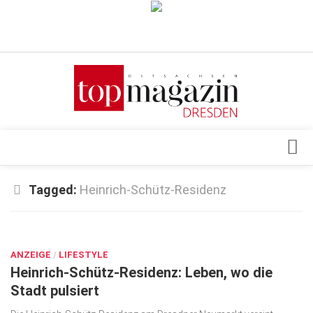
Verkaufsstellen
Abonnement
Kontakt, Impressum
Datenschutzerklärung
AGB
Architektur & Design
Tagged:
Heinrich-Schütz-Residenz
Top Gesundheitsforum Dresden / Ostsachsen
Events
Mediadaten
DEZ. 12, 2025
Genuss
ANZEIGE
Geschäft
/
LIFESTYLE
Heinrich-Schütz-Residenz: Leben, wo die
gesund & schön
Stadt pulsiert
Gesellschaft