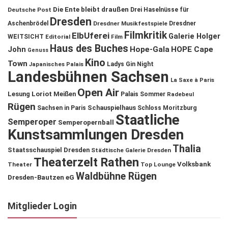
Die Ente bleibt draußen
Deutsche Post
Drei Haselnüsse für
Dresden
Aschenbrödel
Dresdner Musikfestspiele
Dresdner
Filmkritik
ElbUferei
Galerie Holger
WEITSICHT
Editorial
Film
Haus des Buches
John
Hope-Gala
HOPE Cape
Genuss
Kino
Town
Ladys Gin Night
Japanisches Palais
Landesbühnen Sachsen
La Saxe à Paris
Open Air
Lesung
Loriot
Meißen
Palais Sommer
Radebeul
Rügen
Schauspielhaus
Sachsen in Paris
Schloss Moritzburg
Staatliche
Semperoper
Semperopernball
Kunstsammlungen Dresden
Thalia
Staatsschauspiel Dresden
Städtische Galerie Dresden
Theaterzelt Rathen
Volksbank
Theater
Top Lounge
Waldbühne Rügen
Dresden-Bautzen eG
Mitglieder Login