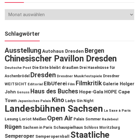
Schlagwörter
Ausstellung
Bergen
Autohaus Dresden
Chinesischer Pavillon Dresden
Die Ente bleibt draußen
Deutsche Post
Drei Haselnüsse für
Dresden
Aschenbrödel
Dresdner Musikfestspiele
Dresdner
Filmkritik
ElbUferei
Galerie Holger
WEITSICHT
Editorial
Film
Haus des Buches
John
Hope-Gala
HOPE Cape
Genuss
Kino
Town
Ladys Gin Night
Japanisches Palais
Landesbühnen Sachsen
La Saxe à Paris
Open Air
Lesung
Loriot
Meißen
Palais Sommer
Radebeul
Rügen
Schauspielhaus
Sachsen in Paris
Schloss Moritzburg
Staatliche
Semperoper
Semperopernball