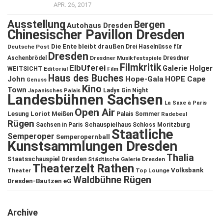
APR. 26, 2017
Ausstellung
Bergen
Autohaus Dresden
Chinesischer Pavillon Dresden
Die Ente bleibt draußen
Deutsche Post
Drei Haselnüsse für
Dresden
Aschenbrödel
Dresdner Musikfestspiele
Dresdner
Filmkritik
ElbUferei
Galerie Holger
WEITSICHT
Editorial
Film
Haus des Buches
John
Hope-Gala
HOPE Cape
Genuss
Kino
Town
Ladys Gin Night
Japanisches Palais
Landesbühnen Sachsen
La Saxe à Paris
Open Air
Lesung
Loriot
Meißen
Palais Sommer
Radebeul
Rügen
Schauspielhaus
Sachsen in Paris
Schloss Moritzburg
Staatliche
Semperoper
Semperopernball
Kunstsammlungen Dresden
Thalia
Staatsschauspiel Dresden
Städtische Galerie Dresden
Theaterzelt Rathen
Volksbank
Theater
Top Lounge
Waldbühne Rügen
Dresden-Bautzen eG
Archive