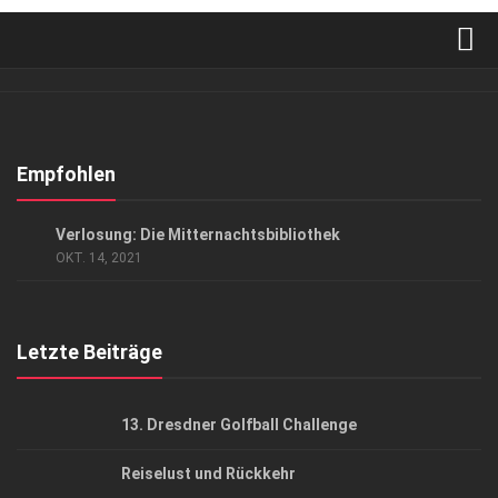
Verkaufsstellen
Abonnement
Kontakt, Impressum
Empfohlen
Datenschutzerklärung
KUNST & KULTUR
Verlosung: Die Mitternachtsbibliothek
AGB
OKT. 14, 2021
Top Gesundheitsforum Dresden / Ostsachsen
Mediadaten
Letzte Beiträge
13. Dresdner Golfball Challenge
Reiselust und Rückkehr