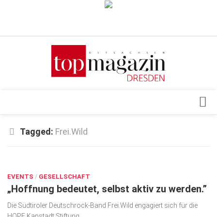
Verkaufsstellen
Abonnement
Kontakt, Impressum
Datenschutzerklärung
AGB
Architektur & Design
Tagged:
Frei.Wild
Top Gesundheitsforum Dresden / Ostsachsen
Events
Mediadaten
JUNI 23, 2026
Genuss
EVENTS
Geschäft
/
GESELLSCHAFT
„Hoffnung bedeutet, selbst aktiv zu werden.”
gesund & schön
Die Südtiroler Deutschrock-Band Frei.Wild engagiert sich für die
Gesellschaft
HOPE Kapstadt Stiftung.