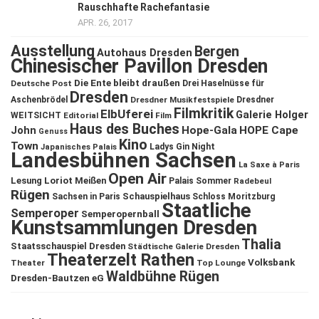
Rauschhafte Rachefantasie
APR. 26, 2017
Ausstellung
Bergen
Autohaus Dresden
Chinesischer Pavillon Dresden
Die Ente bleibt draußen
Deutsche Post
Drei Haselnüsse für
Dresden
Aschenbrödel
Dresdner Musikfestspiele
Dresdner
Filmkritik
ElbUferei
Galerie Holger
WEITSICHT
Editorial
Film
Haus des Buches
John
Hope-Gala
HOPE Cape
Genuss
Kino
Town
Ladys Gin Night
Japanisches Palais
Landesbühnen Sachsen
La Saxe à Paris
Open Air
Lesung
Loriot
Meißen
Palais Sommer
Radebeul
Rügen
Schauspielhaus
Sachsen in Paris
Schloss Moritzburg
Staatliche
Semperoper
Semperopernball
Kunstsammlungen Dresden
Thalia
Staatsschauspiel Dresden
Städtische Galerie Dresden
Theaterzelt Rathen
Volksbank
Theater
Top Lounge
Waldbühne Rügen
Dresden-Bautzen eG