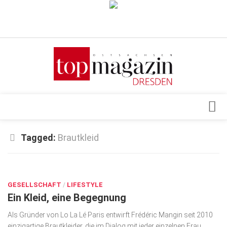
Verkaufsstellen
Abonnement
Kontakt, Impressum
Datenschutzerklärung
AGB
Architektur & Design
Tagged:
Brautkleid
Top Gesundheitsforum Dresden / Ostsachsen
Events
Mediadaten
JUNI 26, 2026
Genuss
GESELLSCHAFT
Geschäft
/
LIFESTYLE
Ein Kleid, eine Begegnung
gesund & schön
Als Gründer von Lo La Lé Paris entwirft Frédéric Mangin seit 2010
Gesellschaft
einzigartige Brautkleider, die im Dialog mit jeder einzelnen Frau