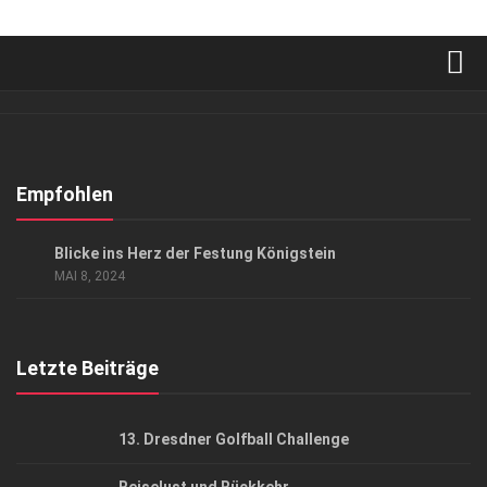
Verkaufsstellen
Abonnement
Kontakt, Impressum
Empfohlen
Datenschutzerklärung
AUSFLUG & REISE
/
EVENTS
Blicke ins Herz der Festung Königstein
AGB
MAI 8, 2024
Top Gesundheitsforum Dresden / Ostsachsen
Mediadaten
Letzte Beiträge
13. Dresdner Golfball Challenge