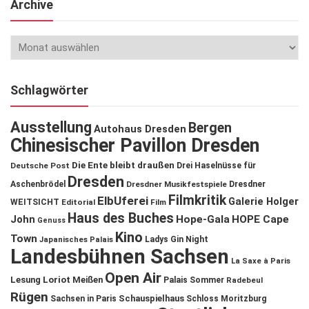
Archive
Schlagwörter
Ausstellung
Bergen
Autohaus Dresden
Chinesischer Pavillon Dresden
Die Ente bleibt draußen
Deutsche Post
Drei Haselnüsse für
Dresden
Aschenbrödel
Dresdner Musikfestspiele
Dresdner
Filmkritik
ElbUferei
Galerie Holger
WEITSICHT
Editorial
Film
Haus des Buches
John
Hope-Gala
HOPE Cape
Genuss
Kino
Town
Ladys Gin Night
Japanisches Palais
Landesbühnen Sachsen
La Saxe à Paris
Open Air
Lesung
Loriot
Meißen
Palais Sommer
Radebeul
Rügen
Schauspielhaus
Sachsen in Paris
Schloss Moritzburg