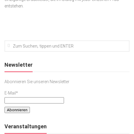
entstehen.
Kunst & Kultur
Lifestyle
Ausflug & Reise
Podcast
Top Branchen
SACHSEN IN PARIS
Newsletter
Abonnieren Sie unseren Newsletter
E-Mail*
Veranstaltungen