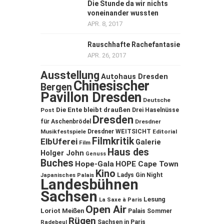
Die Stunde da wir nichts
voneinander wussten
APR. 8, 2017
Rauschhafte Rachefantasie
APR. 26, 2017
Ausstellung
Autohaus Dresden
Chinesischer
Bergen
Pavillon Dresden
Deutsche
Die Ente bleibt draußen
Post
Drei Haselnüsse
Dresden
für Aschenbrödel
Dresdner
Musikfestspiele
Dresdner WEITSICHT
Editorial
Filmkritik
ElbUferei
Galerie
Film
Haus des
Holger John
Genuss
Buches
Hope-Gala
HOPE Cape Town
Kino
Ladys Gin Night
Japanisches Palais
Landesbühnen
Sachsen
Lesung
La Saxe à Paris
Open Air
Loriot
Meißen
Palais Sommer
Rügen
Sachsen in Paris
Radebeul