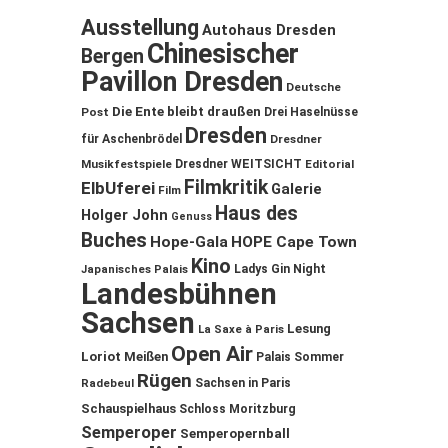
Ausstellung
Autohaus Dresden
Chinesischer
Bergen
Pavillon Dresden
Deutsche
Die Ente bleibt draußen
Post
Drei Haselnüsse
Dresden
für Aschenbrödel
Dresdner
Musikfestspiele
Dresdner WEITSICHT
Editorial
Filmkritik
ElbUferei
Galerie
Film
Haus des
Holger John
Genuss
Buches
Hope-Gala
HOPE Cape Town
Kino
Ladys Gin Night
Japanisches Palais
Landesbühnen
Sachsen
Lesung
La Saxe à Paris
Open Air
Loriot
Meißen
Palais Sommer
Rügen
Sachsen in Paris
Radebeul
Schauspielhaus
Schloss Moritzburg
Semperoper
Semperopernball