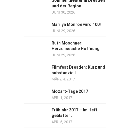
Sommertheater in Dresden
und der Region
JUNI 30, 2026
Marilyn Monroe wird 100!
JUNI 29, 2026
Ruth Moschner:
Herzenssache Hoffnung
JUNI 29, 2026
Filmfest Dresden: Kurz und
substanziell
MÄRZ 4, 2017
Mozart-Tage 2017
APR. 1, 2017
Frühjahr 2017 – Im Heft
geblättert
APR. 5, 2017