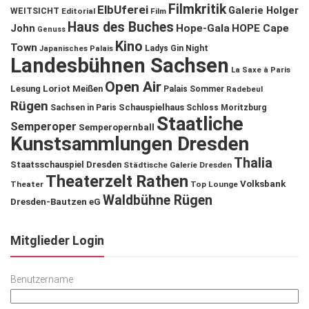
Filmkritik
ElbUferei
Galerie Holger
WEITSICHT
Editorial
Film
Haus des Buches
John
Hope-Gala
HOPE Cape
Genuss
Kino
Town
Ladys Gin Night
Japanisches Palais
Landesbühnen Sachsen
La Saxe à Paris
Open Air
Lesung
Loriot
Meißen
Palais Sommer
Radebeul
Rügen
Schauspielhaus
Sachsen in Paris
Schloss Moritzburg
Staatliche
Semperoper
Semperopernball
Kunstsammlungen Dresden
Thalia
Staatsschauspiel Dresden
Städtische Galerie Dresden
Theaterzelt Rathen
Volksbank
Theater
Top Lounge
Waldbühne Rügen
Dresden-Bautzen eG
Mitglieder Login
Benutzername