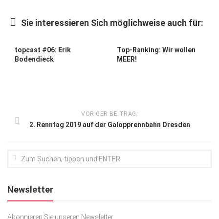
Kunst & Kultur
Sie interessieren Sich möglichweise auch für:
Lifestyle
Ausflug & Reise
topcast #06: Erik
Top-Ranking: Wir wollen
Bodendieck
MEER!
Podcast
Top Branchen
SACHSEN IN PARIS
VORIGER BEITRAG:
2. Renntag 2019 auf der Galopprennbahn Dresden
Newsletter
Abonnieren Sie unseren Newsletter