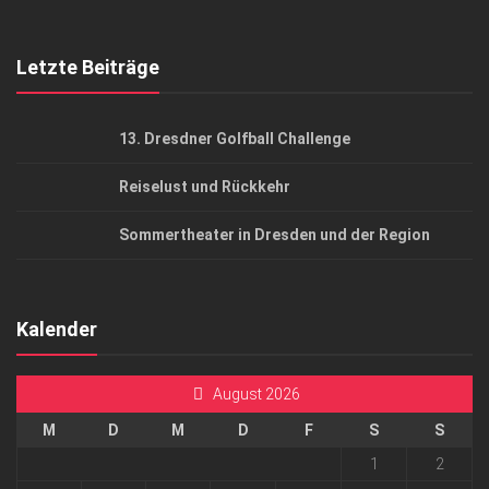
Top Gesundheitsforum Dresden / Ostsachsen
Mediadaten
Letzte Beiträge
13. Dresdner Golfball Challenge
Reiselust und Rückkehr
Sommertheater in Dresden und der Region
Kalender
August 2026
M
D
M
D
F
S
S
1
2