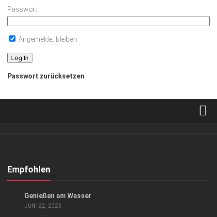
Passwort
Angemeldet bleiben
Passwort zurücksetzen
Verkaufsstellen
Abonnement
Kontakt, Impressum
Empfohlen
Datenschutzerklärung
AUSFLUG & REISE
Genießen am Wasser
AGB
JUNI 22, 2023