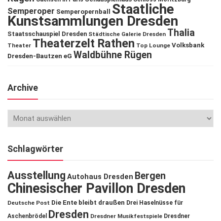
Staatliche
Semperoper
Semperopernball
Kunstsammlungen Dresden
Thalia
Staatsschauspiel Dresden
Städtische Galerie Dresden
Theaterzelt Rathen
Volksbank
Theater
Top Lounge
Waldbühne Rügen
Dresden-Bautzen eG
Archive
Schlagwörter
Ausstellung
Bergen
Autohaus Dresden
Chinesischer Pavillon Dresden
Die Ente bleibt draußen
Deutsche Post
Drei Haselnüsse für
Dresden
Aschenbrödel
Dresdner Musikfestspiele
Dresdner