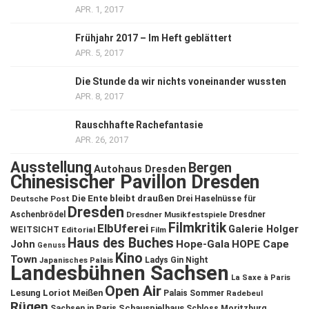
APR. 1, 2017
Frühjahr 2017 – Im Heft geblättert
APR. 5, 2017
Die Stunde da wir nichts voneinander wussten
APR. 8, 2017
Rauschhafte Rachefantasie
APR. 26, 2017
Ausstellung
Bergen
Autohaus Dresden
Chinesischer Pavillon Dresden
Die Ente bleibt draußen
Deutsche Post
Drei Haselnüsse für
Dresden
Aschenbrödel
Dresdner Musikfestspiele
Dresdner
Filmkritik
ElbUferei
Galerie Holger
WEITSICHT
Editorial
Film
Haus des Buches
John
Hope-Gala
HOPE Cape
Genuss
Kino
Town
Ladys Gin Night
Japanisches Palais
Landesbühnen Sachsen
La Saxe à Paris
Open Air
Lesung
Loriot
Meißen
Palais Sommer
Radebeul
Rügen
Schauspielhaus
Sachsen in Paris
Schloss Moritzburg